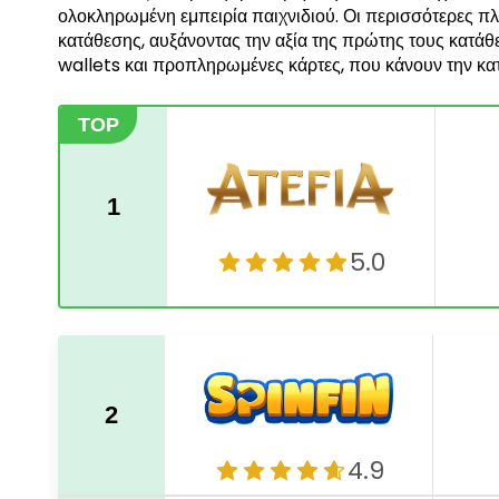
ολοκληρωμένη εμπειρία παιχνιδιού. Οι περισσότερες 
κατάθεσης, αυξάνοντας την αξία της πρώτης τους κατά
wallets και προπληρωμένες κάρτες, που κάνουν την κα
TOP
1
5.0
2
4.9