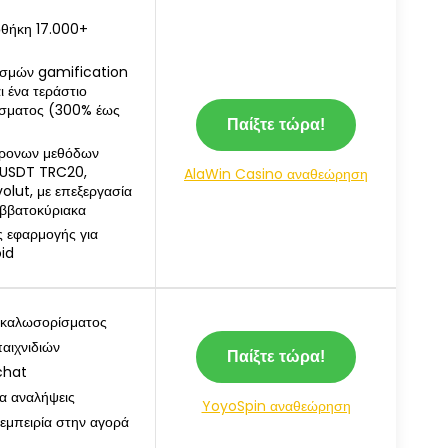
οθήκη 17.000+
ισμών gamification
 ένα τεράστιο
ίσματος (300% έως
Παίξτε τώρα!
χρονων μεθόδων
USDT TRC20,
AlaWin Casino αναθεώρηση
olut, με επεξεργασία
ββατοκύριακα
 εφαρμογής για
id
 καλωσορίσματος
παιχνιδιών
Παίξτε τώρα!
chat
ια αναλήψεις
YoyoSpin αναθεώρηση
 εμπειρία στην αγορά