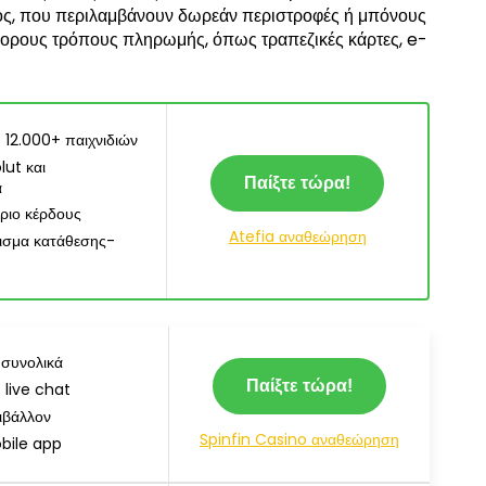
ος, που περιλαμβάνουν δωρεάν περιστροφές ή μπόνους
άφορους τρόπους πληρωμής, όπως τραπεζικές κάρτες, e-
 12.000+ παιχνιδιών
lut και
Παίξτε τώρα!
α
ριο κέρδους
Atefia αναθεώρηση
ρισμα κατάθεσης-
 συνολικά
Παίξτε τώρα!
 live chat
ιβάλλον
Spinfin Casino αναθεώρηση
bile app