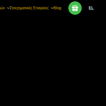
μών
Στοιχηματικές Εταιρείες
Blog
EL