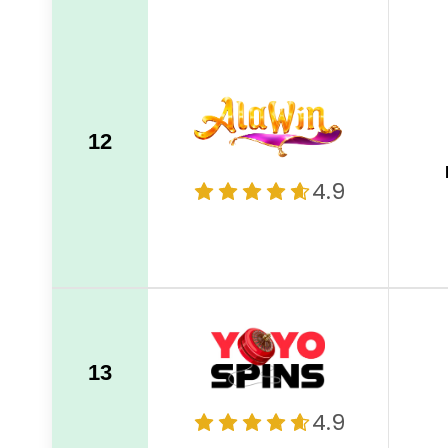
12
4.9
13
4.9