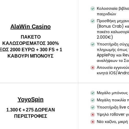
Κολοσσιαία βιβλι
παιχνιδιών
Προσθήκη μηχαν
AlaWin Casino
(Bonus Crab) και
πακέτο καλωσορ
2.000€)
ΠΑΚΈΤΟ
ΚΑΛΩΣΟΡΊΣΜΑΤΟΣ 300%
Υποστήριξη σύγ
πληρωμής όπως 
ΈΩΣ 2000 ΕΥΡΏ + 300 FS + 1
ApplePay και Rev
ΚΑΒΟΎΡΙ ΜΠΌΝΟΥΣ
αναλήψεων τα Σα
Απουσία εγγενούς
κινητά iOS/Andro
Μεγάλο μπόνους
YoyoSpin
Μεγάλη ποικιλία 
Υποστήριξη live 
1.300 € + 275 ΔΩΡΕΆΝ
Υψηλό rollover γ
ΠΕΡΙΣΤΡΟΦΈΣ
Νέο καζίνο, μικρή