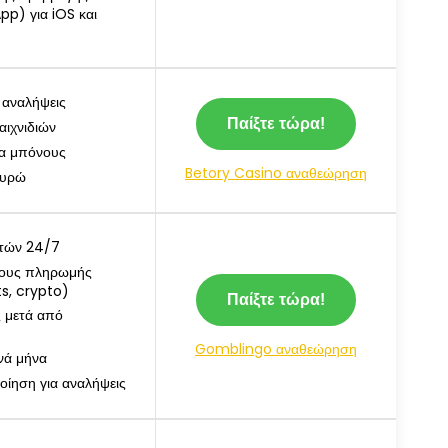
pp) για iOS και
 αναλήψεις
Παίξτε τώρα!
αιχνιδιών
α μπόνους
Betory Casino αναθεώρηση
ευρώ
ατών 24/7
όδους πληρωμής
ts, crypto)
Παίξτε τώρα!
 μετά από
Gomblingo αναθεώρηση
νά μήνα
ποίηση για αναλήψεις