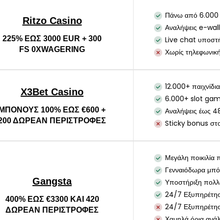
Πάνω από 6.000 
Ritzo Casino
Αναλήψεις e-wal
225% ΈΩΣ 3000 EUR + 300
Live chat υποστ
FS 0XWAGERING
Χωρίς τηλεφωνικ
12.000+ παιχνίδι
X3Bet Casino
6.000+ slot ga
ΜΠΌΝΟΥΣ 100% ΈΩΣ €600 +
Αναλήψεις έως 4
200 ΔΩΡΕΆΝ ΠΕΡΙΣΤΡΟΦΈΣ
Sticky bonus στ
Μεγάλη ποικιλία 
Γενναιόδωρα μπ
Gangsta
Υποστήριξη πολ
24/7 Εξυπηρέτη
400% ΈΩΣ €3300 ΚΑΙ 420
24/7 Εξυπηρέτη
ΔΩΡΕΆΝ ΠΕΡΙΣΤΡΟΦΈΣ
Χαμηλά όρια ανάλ