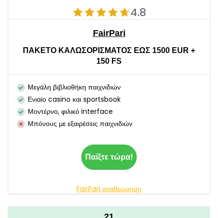
4.8
FairPari
ΠΑΚΈΤΟ ΚΑΛΩΣΟΡΊΣΜΑΤΟΣ ΈΩΣ 1500 EUR +
150 FS
Μεγάλη βιβλιοθήκη παιχνιδιών
Ενιαίο casino και sportsbook
Μοντέρνο, φιλικό interface
Μπόνους με εξαιρέσεις παιχνιδιών
Παίξτε τώρα!
FairPari αναθεώρηση
21