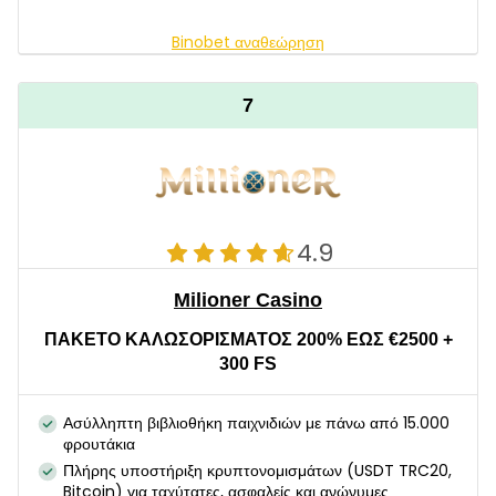
Binobet αναθεώρηση
7
4.9
Milioner Casino
ΠΑΚΈΤΟ ΚΑΛΩΣΟΡΊΣΜΑΤΟΣ 200% ΈΩΣ €2500 +
300 FS
Ασύλληπτη βιβλιοθήκη παιχνιδιών με πάνω από 15.000
φρουτάκια
Πλήρης υποστήριξη κρυπτονομισμάτων (USDT TRC20,
Bitcoin) για ταχύτατες, ασφαλείς και ανώνυμες