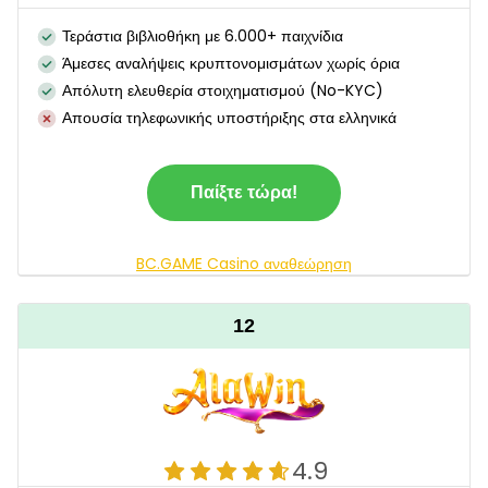
Τεράστια βιβλιοθήκη με 6.000+ παιχνίδια
Άμεσες αναλήψεις κρυπτονομισμάτων χωρίς όρια
Απόλυτη ελευθερία στοιχηματισμού (No-KYC)
Απουσία τηλεφωνικής υποστήριξης στα ελληνικά
Παίξτε τώρα!
BC.GAME Casino αναθεώρηση
12
4.9