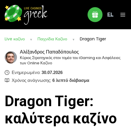
EL
Live καζίνο
Παιχνίδια Καζίνο
Dragon Tiger
Αλέξανδρος Παπαδόπουλος
Κύριος Στρατηγικός στον τομέα του iGaming και Ασφάλειας
των Online Καζίνο
Ενημερωμένο:
30.07.2026
Χρόνος ανάγνωσης:
6
λεπτό διάβασμα
Dragon Tiger:
καλύτερα καζίνο