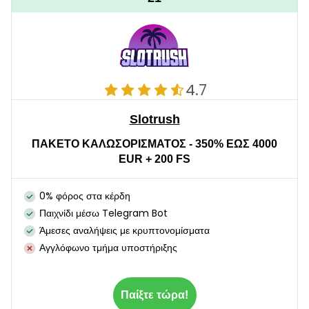
4.7
Slotrush
ΠΑΚΈΤΟ ΚΑΛΩΣΟΡΊΣΜΑΤΟΣ - 350% ΈΩΣ 4000
EUR + 200 FS
0% φόρος στα κέρδη
Παιχνίδι μέσω Telegram Bot
Άμεσες αναλήψεις με κρυπτονομίσματα
Αγγλόφωνο τμήμα υποστήριξης
Παίξτε τώρα!