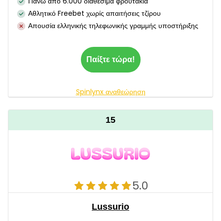
Πάνω από 6.000 διαθέσιμα φρουτάκια
Αθλητικό Freebet χωρίς απαιτήσεις τζίρου
Απουσία ελληνικής τηλεφωνικής γραμμής υποστήριξης
Παίξτε τώρα!
Spinlynx αναθεώρηση
15
5.0
Lussurio