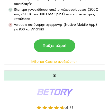
συναλλαγές
Ιδιαίτερα γενναιόδωρο πακέτο καλωσορίσματος (200%
έως 2.500€ και 300 Free Spins) που σπάει σε τρεις
καταθέσεις
Απουσία αυτόνομης εφαρμογής (Native Mobile App)
για iOS και Android
Παίξτε τώρα!
Milioner Casino αναθεώρηση
8
4.9