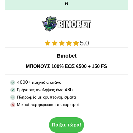
6
5.0
Binobet
ΜΠΌΝΟΥΣ 100% ΈΩΣ €500 + 150 FS
4000+ παιχνίδια καζίνο
Γρήγορες αναλήψεις έως 48h
Πληρωμές με κρυπτονομίσματα
Μικροί περιφερειακοί περιορισμοί
Παίξτε τώρα!