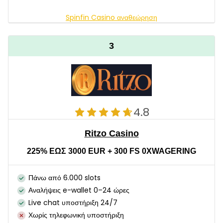
Spinfin Casino αναθεώρηση
3
4.8
Ritzo Casino
225% ΈΩΣ 3000 EUR + 300 FS 0XWAGERING
Πάνω από 6.000 slots
Αναλήψεις e-wallet 0–24 ώρες
Live chat υποστήριξη 24/7
Χωρίς τηλεφωνική υποστήριξη