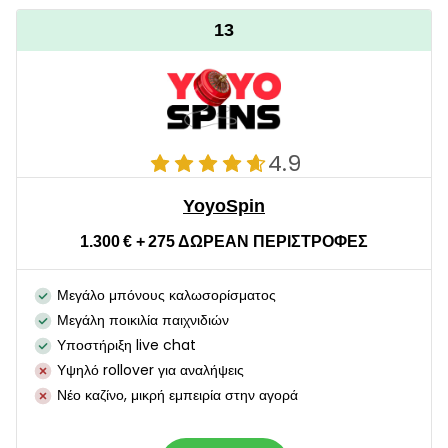
13
4.9
YoyoSpin
1.300 € + 275 ΔΩΡΕΆΝ ΠΕΡΙΣΤΡΟΦΈΣ
Μεγάλο μπόνους καλωσορίσματος
Μεγάλη ποικιλία παιχνιδιών
Υποστήριξη live chat
Υψηλό rollover για αναλήψεις
Νέο καζίνο, μικρή εμπειρία στην αγορά