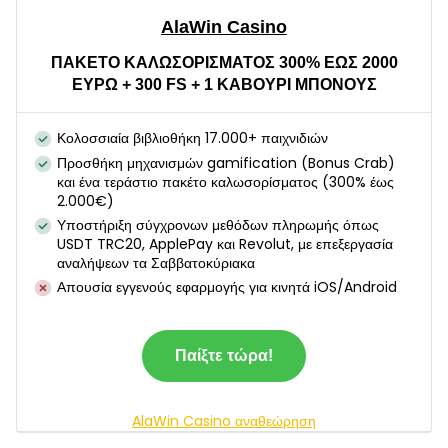
AlaWin Casino
ΠΑΚΈΤΟ ΚΑΛΩΣΟΡΊΣΜΑΤΟΣ 300% ΈΩΣ 2000
ΕΥΡΏ + 300 FS + 1 ΚΑΒΟΎΡΙ ΜΠΌΝΟΥΣ
Κολοσσιαία βιβλιοθήκη 17.000+ παιχνιδιών
Προσθήκη μηχανισμών gamification (Bonus Crab)
και ένα τεράστιο πακέτο καλωσορίσματος (300% έως
2.000€)
Υποστήριξη σύγχρονων μεθόδων πληρωμής όπως
USDT TRC20, ApplePay και Revolut, με επεξεργασία
αναλήψεων τα Σαββατοκύριακα
Απουσία εγγενούς εφαρμογής για κινητά iOS/Android
Παίξτε τώρα!
AlaWin Casino αναθεώρηση