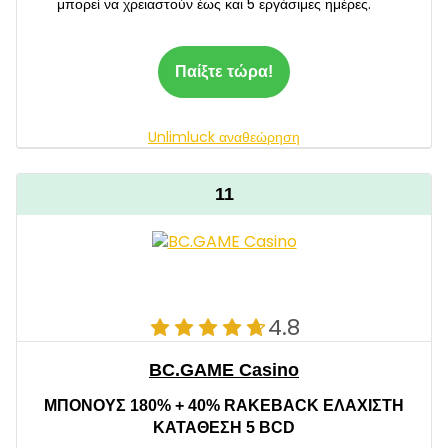
μπορεί να χρειαστούν έως και 5 εργάσιμες ημέρες.
Παίξτε τώρα!
Unlimluck αναθεώρηση
11
4.8
BC.GAME Casino
ΜΠΌΝΟΥΣ 180% + 40% RAKEBACK ΕΛΆΧΙΣΤΗ
ΚΑΤΆΘΕΣΗ 5 BCD