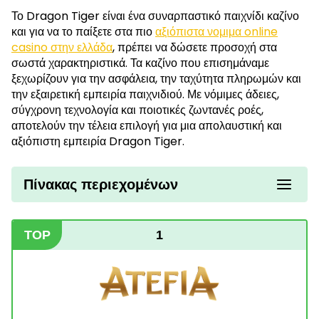
Το Dragon Tiger είναι ένα συναρπαστικό παιχνίδι καζίνο
και για να το παίξετε στα πιο
αξιόπιστα νομιμα online
casino στην ελλάδα
, πρέπει να δώσετε προσοχή στα
σωστά χαρακτηριστικά. Τα καζίνο που επισημάναμε
ξεχωρίζουν για την ασφάλεια, την ταχύτητα πληρωμών και
την εξαιρετική εμπειρία παιχνιδιού. Με νόμιμες άδειες,
σύγχρονη τεχνολογία και ποιοτικές ζωντανές ροές,
αποτελούν την τέλεια επιλογή για μια απολαυστική και
αξιόπιστη εμπειρία Dragon Tiger.
Πίνακας περιεχομένων
TOP
1