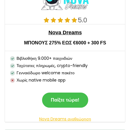
5.0
Nova Dreams
ΜΠΌΝΟΥΣ 275% ΈΩΣ €6000 + 300 FS
Βιβλιοθήκη 9.000+ παιχνιδιών
Ταχύτατες πληρωμές, crypto-friendly
Γενναιόδωρο welcome πακέτο
Χωρίς native mobile app
Παίξτε τώρα!
Nova Dreams αναθεώρηση