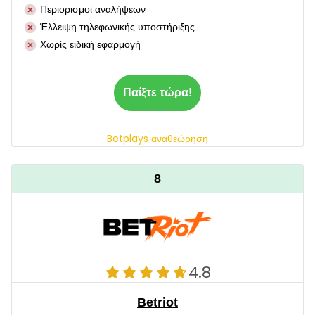
Περιορισμοί αναλήψεων
Έλλειψη τηλεφωνικής υποστήριξης
Χωρίς ειδική εφαρμογή
Παίξτε τώρα!
Betplays αναθεώρηση
8
4.8
Betriot