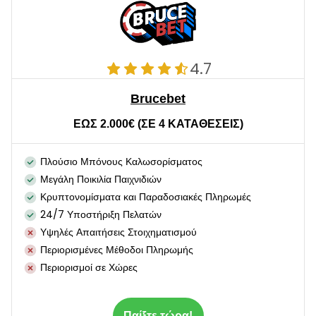
4.7
Brucebet
ΈΩΣ 2.000€ (ΣΕ 4 ΚΑΤΑΘΈΣΕΙΣ)
Πλούσιο Μπόνους Καλωσορίσματος
Μεγάλη Ποικιλία Παιχνιδιών
Κρυπτονομίσματα και Παραδοσιακές Πληρωμές
24/7 Υποστήριξη Πελατών
Υψηλές Απαιτήσεις Στοιχηματισμού
Περιορισμένες Μέθοδοι Πληρωμής
Περιορισμοί σε Χώρες
Παίξτε τώρα!