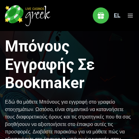
EL
Μπόνους
Εγγραφής Σε
Bookmaker
Εδώ θα μάθετε Μπόνους για εγγραφή στο γραφείο
στοιχημάτων. Ωστόσο, είναι σημαντικό να κατανοήσετε
τους διαφορετικούς όρους και τις στρατηγικές που θα σας
βοηθήσουν να αξιοποιήσετε στο έπακρο αυτές τις
προσφορές. Διαβάστε παρακάτω για να μάθετε πώς να