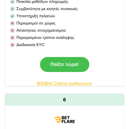
Ποικιλία μεθόδων πληρωμής
Συμβατότητα με κινητές συσκευές
Υποστήριξη πελατών
Περιορισμοί σε χώρες
Απαιτήσεις στοιχηματισμού
Περιορισμένοι τρόποι ανάληψης
Διαδικασία KYC
Παίξτε τώρα!
BDMbet Casino αναθεώρηση
6