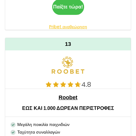
Παίξτε τώρα!
Pribet αναθεώρηση
13
4.8
Roobet
ΈΩΣ ΚΑΙ 1.000 ΔΩΡΕΆΝ ΠΕΡΙΣΤΡΟΦΈΣ
Μεγάλη ποικιλία παιχνιδιών
Ταχύτητα συναλλαγών