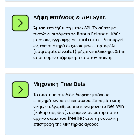
Λήψη Μπόνους & API Sync
Άμεση επαλήθευση μέσω API. Το σύστημα
πιστώνει αυτόματα το Bonus Balance. Κάθε
μπόνους εγγραφής σε bookmaker λειτουργεί
ως ένα αυστηρά διαχωρισμένο πορτοφόλι
(segregated wallet) μέχρι να ολοκληρωθεί το
απαιτούμενο τζιράρισμα από τον παίκτη.
Μηχανική Free Bets
Το σύστημα αποδίδει δωρεάν μπόνους
στοιχημάτων σε ειδικά boxes. Σε περίπτωση
νίκης, ο αλγόριθμος πιστώνει μόνο το Net Win
(καθαρό κέρδος), αφαιρώντας αυτόματα το
αρχικό σώμα του freebet από τη συνολική
επιστροφή της νικητήριας αγοράς.