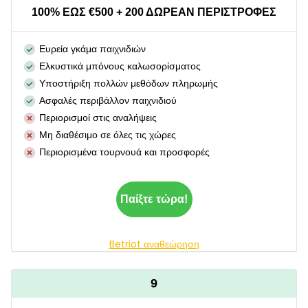
100% ΈΩΣ €500 + 200 ΔΩΡΕΆΝ ΠΕΡΙΣΤΡΟΦΈΣ
Ευρεία γκάμα παιχνιδιών
Ελκυστικά μπόνους καλωσορίσματος
Υποστήριξη πολλών μεθόδων πληρωμής
Ασφαλές περιβάλλον παιχνιδιού
Περιορισμοί στις αναλήψεις
Μη διαθέσιμο σε όλες τις χώρες
Περιορισμένα τουρνουά και προσφορές
Παίξτε τώρα!
Betriot αναθεώρηση
9