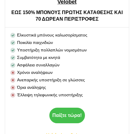
Velobet
ΈΩΣ 150% ΜΠΌΝΟΥΣ ΠΡΏΤΗΣ ΚΑΤΆΘΕΣΗΣ ΚΑΙ
70 ΔΩΡΕΆΝ ΠΕΡΙΣΤΡΟΦΈΣ
Ελκυστικά μπόνους καλωσορίσματος
Ποικιλία παιχνιδιών
Υποστήριξη πολλαπλών νομισμάτων
Συμβατότητα με κινητά
Ασφάλεια συναλλαγών
Χρόνοι αναλήψεων
Ανεπαρκής υποστήριξη σε γλώσσες
Όρια ανάληψης
Έλλειψη τηλεφωνικής υποστήριξης
Παίξτε τώρα!