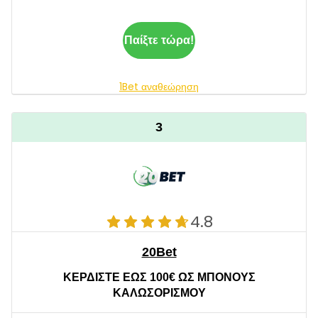
Παίξτε τώρα!
1Bet αναθεώρηση
3
4.8
20Bet
ΚΕΡΔΙΣΤΕ ΕΩΣ 100€ ΩΣ ΜΠΟΝΟΥΣ
ΚΑΛΩΣΟΡΙΣΜΟΥ