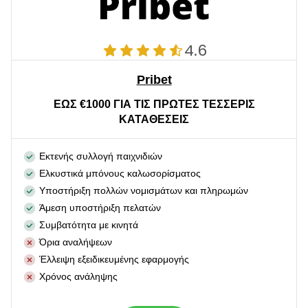
4.6
Pribet
ΈΩΣ €1000 ΓΙΑ ΤΙΣ ΠΡΏΤΕΣ ΤΈΣΣΕΡΙΣ
ΚΑΤΑΘΈΣΕΙΣ
Εκτενής συλλογή παιχνιδιών
Ελκυστικά μπόνους καλωσορίσματος
Υποστήριξη πολλών νομισμάτων και πληρωμών
Άμεση υποστήριξη πελατών
Συμβατότητα με κινητά
Όρια αναλήψεων
Έλλειψη εξειδικευμένης εφαρμογής
Χρόνος ανάληψης