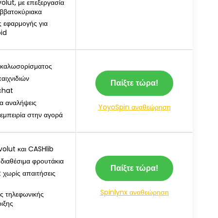
olut, με επεξεργασία
ββατοκύριακα
 εφαρμογής για
id
 καλωσορίσματος
παιχνιδιών
Παίξτε τώρα!
chat
ια αναλήψεις
YoyoSpin αναθεώρηση
 εμπειρία στην αγορά
volut και CASHlib
διαθέσιμα φρουτάκια
Παίξτε τώρα!
 χωρίς απαιτήσεις
Spinlynx αναθεώρηση
ς τηλεφωνικής
ιξης