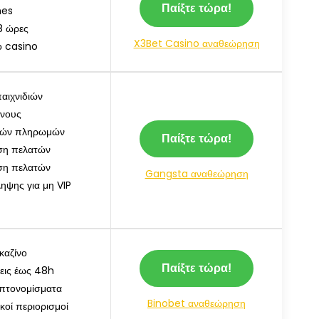
Παίξτε τώρα!
mes
8 ώρες
X3Bet Casino αναθεώρηση
ο casino
παιχνιδιών
όνους
λών πληρωμών
Παίξτε τώρα!
ση πελατών
ση πελατών
Gangsta αναθεώρηση
ηψης για μη VIP
καζίνο
Παίξτε τώρα!
εις έως 48h
πτονομίσματα
Binobet αναθεώρηση
κοί περιορισμοί