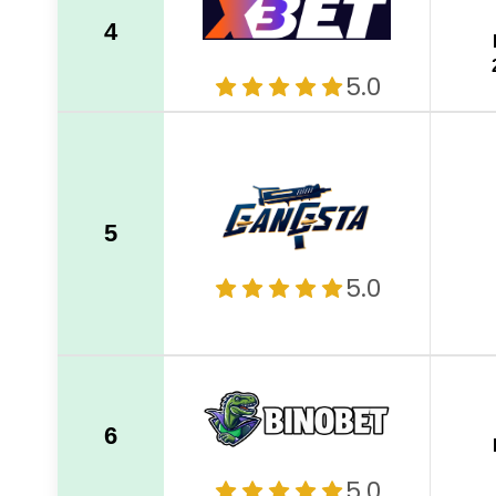
4
5.0
5
5.0
6
5.0