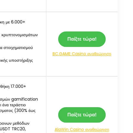
ήκη με 6.000+
ς κρυπτονομισμάτων
Παίξτε τώρα!
α στοιχηματισμού
BC.GAME Casino αναθεώρηση
ικής υποστήριξης
οθήκη 17.000+
ισμών gamification
 ένα τεράστιο
ίσματος (300% έως
Παίξτε τώρα!
χρονων μεθόδων
USDT TRC20,
AlaWin Casino αναθεώρηση