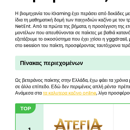
Η βιομηχανία του iGaming έχει περάσει από δεκάδες με
ίδια τη μαθηματική δομή των παιχνιδιών καζίνο με τον 
NetEnt. Από τα πρώτα της βήματα, η προσέγγιση της 
μοντέλων που απευθύνονται σε παίκτες με βαθιά κατανόη
εξετάζουμε το οικοσύστημα που έχει χτίσει η yggdrasil,
στο session του παίκτη, προσφέροντας ταυτόχρονα τερά
Πίνακας περιεχομένων
Ως βετεράνος παίκτης στην Ελλάδα, έχω φάει τα χρόνια μ
σε άλλο επίπεδο. Εδώ δεν περιμένεις απλή ρέντα· πρέπει
Ανάμεσα στα
τα καλυτερα καζινο online
, λίγα προσφέρο
TOP
1