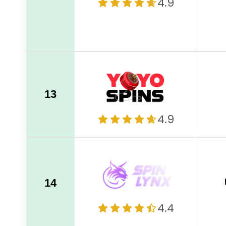
4.9
13
4.9
14
4.4