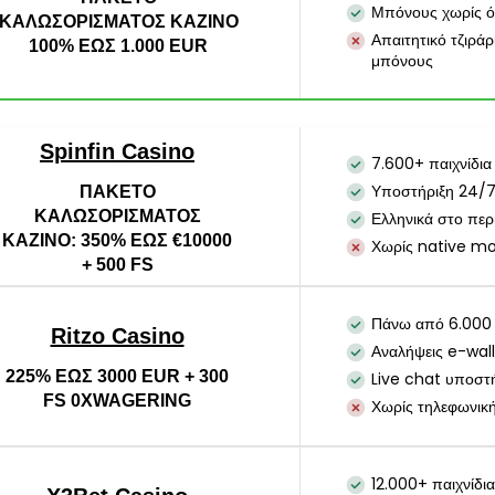
Μπόνους χωρίς ό
ΚΑΛΩΣΟΡΊΣΜΑΤΟΣ ΚΑΖΊΝΟ
Απαιτητικό τζιρά
100% ΈΩΣ 1.000 EUR
μπόνους
Spinfin Casino
7.600+ παιχνίδια
Υποστήριξη 24/7
ΠΑΚΈΤΟ
ΚΑΛΩΣΟΡΊΣΜΑΤΟΣ
Ελληνικά στο περ
ΚΑΖΊΝΟ: 350% ΈΩΣ €10000
Χωρίς native mo
+ 500 FS
Πάνω από 6.000 
Ritzo Casino
Αναλήψεις e-wal
225% ΈΩΣ 3000 EUR + 300
Live chat υποστ
FS 0XWAGERING
Χωρίς τηλεφωνικ
12.000+ παιχνίδι