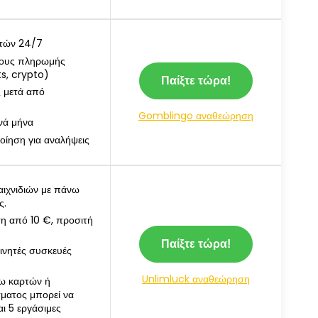
ατών 24/7
όδους πληρωμής
ts, crypto)
Παίξτε τώρα!
 μετά από
Gomblingo αναθεώρηση
νά μήνα
ποίηση για αναλήψεις
αιχνιδιών με πάνω
ς.
η από 10 €, προσιτή
Παίξτε τώρα!
ινητές συσκευές
Unlimluck αναθεώρηση
σω καρτών ή
ματος μπορεί να
αι 5 εργάσιμες