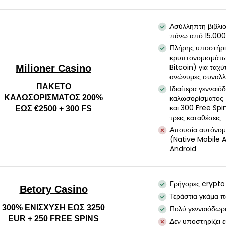
Ασύλληπτη βιβλιο
πάνω από 15.000
Πλήρης υποστήρι
κρυπτονομισμάτ
Bitcoin) για ταχύ
Milioner Casino
ανώνυμες συναλλ
ΠΑΚΈΤΟ
Ιδιαίτερα γενναι
ΚΑΛΩΣΟΡΊΣΜΑΤΟΣ 200%
καλωσορίσματος
και 300 Free Spi
ΈΩΣ €2500 + 300 FS
τρεις καταθέσεις
Απουσία αυτόνομ
(Native Mobile A
Android
Γρήγορες crypto
Betory Casino
Τεράστια γκάμα π
300% ΕΝΊΣΧΥΣΗ ΈΩΣ 3250
Πολύ γενναιόδωρ
EUR + 250 FREE SPINS
Δεν υποστηρίζει 