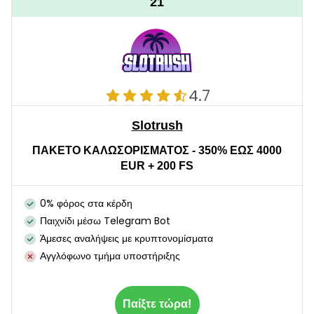
21
4.7
Slotrush
ΠΑΚΈΤΟ ΚΑΛΩΣΟΡΊΣΜΑΤΟΣ - 350% ΈΩΣ 4000
EUR + 200 FS
0% φόρος στα κέρδη
Παιχνίδι μέσω Telegram Bot
Άμεσες αναλήψεις με κρυπτονομίσματα
Αγγλόφωνο τμήμα υποστήριξης
Παίξτε τώρα!