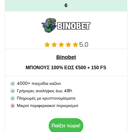
6
5.0
Binobet
ΜΠΌΝΟΥΣ 100% ΈΩΣ €500 + 150 FS
4000+ παιχνίδια καζίνο
Γρήγορες αναλήψεις έως 48h
Πληρωμές με κρυπτονομίσματα
Μικροί περιφερειακοί περιορισμοί
Παίξτε τώρα!