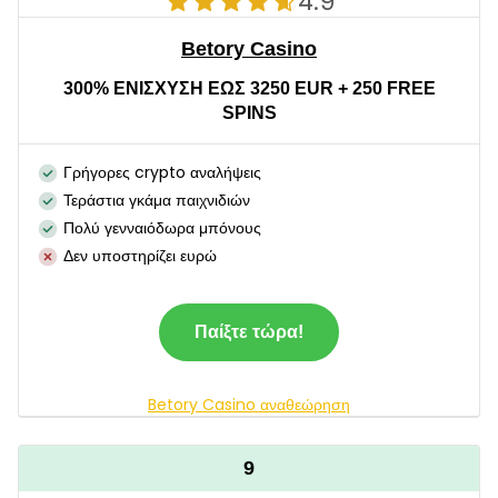
4.9
Betory Casino
300% ΕΝΊΣΧΥΣΗ ΈΩΣ 3250 EUR + 250 FREE
SPINS
Γρήγορες crypto αναλήψεις
Τεράστια γκάμα παιχνιδιών
Πολύ γενναιόδωρα μπόνους
Δεν υποστηρίζει ευρώ
Παίξτε τώρα!
Betory Casino αναθεώρηση
9