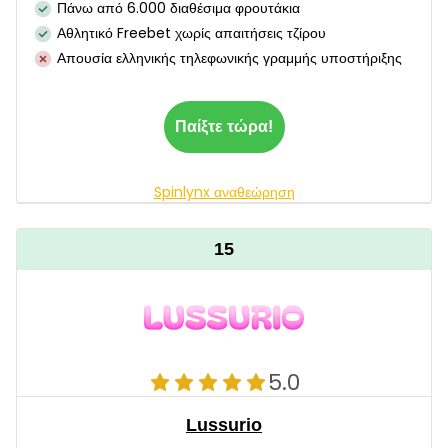
Πάνω από 6.000 διαθέσιμα φρουτάκια
Αθλητικό Freebet χωρίς απαιτήσεις τζίρου
Απουσία ελληνικής τηλεφωνικής γραμμής υποστήριξης
Παίξτε τώρα!
Spinlynx αναθεώρηση
15
5.0
Lussurio