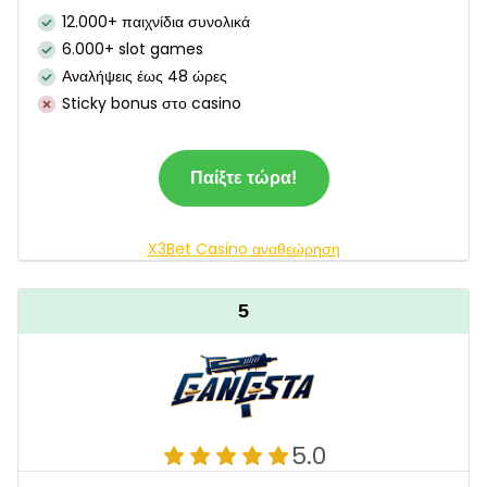
12.000+ παιχνίδια συνολικά
6.000+ slot games
Αναλήψεις έως 48 ώρες
Sticky bonus στο casino
Παίξτε τώρα!
X3Bet Casino αναθεώρηση
5
5.0