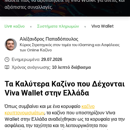
Μάθετε πώς να αξιοποιήσετε τη Viva Wallet για άνετες και
αξιόπιστες συναλλαγές.
Live καζίνο
Συστήματα πληρωμών
Viva Wallet
Αλέξανδρος Παπαδόπουλος
Κύριος Στρατηγικός στον τομέα του iGaming και Ασφάλειας
των Online Καζίνο
Ενημερωμένο:
29.07.2026
Χρόνος ανάγνωσης:
10
λεπτό διάβασμα
Τα Καλύτερα Καζίνο που Δέχονται
Viva Wallet στην Ελλάδα
Όπως συμβαίνει και με ένα κορυφαίο
καζίνο
κρυπτονομισμάτων
, τα καζίνο που υποστηρίζουν Viva
Wallet στην Ελλάδα αναδείχθηκαν ως τα κορυφαία για την
ασφάλεια, την ταχύτητα και τη λειτουργικότητα που