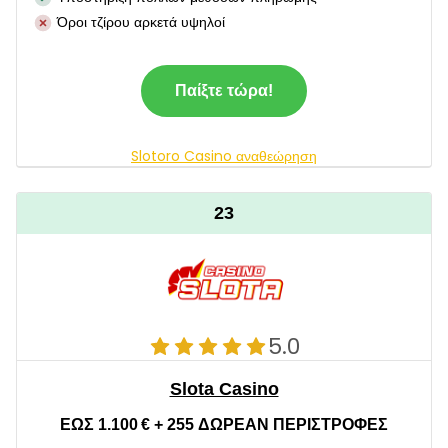
Όροι τζίρου αρκετά υψηλοί
Παίξτε τώρα!
Slotoro Casino αναθεώρηση
23
5.0
Slota Casino
ΈΩΣ 1.100 € + 255 ΔΩΡΕΆΝ ΠΕΡΙΣΤΡΟΦΈΣ