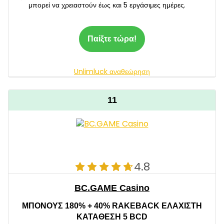
μπορεί να χρειαστούν έως και 5 εργάσιμες ημέρες.
Παίξτε τώρα!
Unlimluck αναθεώρηση
11
4.8
BC.GAME Casino
ΜΠΌΝΟΥΣ 180% + 40% RAKEBACK ΕΛΆΧΙΣΤΗ
ΚΑΤΆΘΕΣΗ 5 BCD