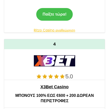
Παίξτε τώρα!
Ritzo Casino αναθεώρηση
4
5.0
X3Bet Casino
ΜΠΌΝΟΥΣ 100% ΈΩΣ €600 + 200 ΔΩΡΕΆΝ
ΠΕΡΙΣΤΡΟΦΈΣ