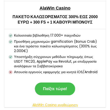
AlaWin Casino
ΠΑΚΈΤΟ ΚΑΛΩΣΟΡΊΣΜΑΤΟΣ 300% ΈΩΣ 2000
ΕΥΡΏ + 300 FS + 1 ΚΑΒΟΎΡΙ ΜΠΌΝΟΥΣ
Κολοσσιαία βιβλιοθήκη 17.000+ παιχνιδιών
Προσθήκη μηχανισμών gamification (Bonus Crab)
και ένα τεράστιο πακέτο καλωσορίσματος (300% έως
2.000€)
Υποστήριξη σύγχρονων μεθόδων πληρωμής όπως
USDT TRC20, ApplePay και Revolut, με επεξεργασία
αναλήψεων τα Σαββατοκύριακα
Απουσία εγγενούς εφαρμογής για κινητά iOS/Android
Παίξτε τώρα!
AlaWin Casino αναθεώρηση