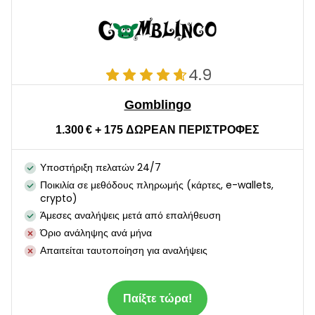
4.9
Gomblingo
1.300 € + 175 ΔΩΡΕΆΝ ΠΕΡΙΣΤΡΟΦΈΣ
Υποστήριξη πελατών 24/7
Ποικιλία σε μεθόδους πληρωμής (κάρτες, e-wallets,
crypto)
Άμεσες αναλήψεις μετά από επαλήθευση
Όριο ανάληψης ανά μήνα
Απαιτείται ταυτοποίηση για αναλήψεις
Παίξτε τώρα!