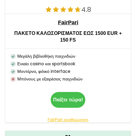
4.8
FairPari
ΠΑΚΈΤΟ ΚΑΛΩΣΟΡΊΣΜΑΤΟΣ ΈΩΣ 1500 EUR +
150 FS
Μεγάλη βιβλιοθήκη παιχνιδιών
Ενιαίο casino και sportsbook
Μοντέρνο, φιλικό interface
Μπόνους με εξαιρέσεις παιχνιδιών
Παίξτε τώρα!
FairPari αναθεώρηση