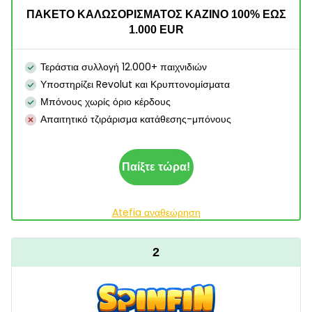
ΠΑΚΈΤΟ ΚΑΛΩΣΟΡΊΣΜΑΤΟΣ ΚΑΖΊΝΟ 100% ΈΩΣ
1.000 EUR
Τεράστια συλλογή 12.000+ παιχνιδιών
Υποστηρίζει Revolut και Κρυπτονομίσματα
Μπόνους χωρίς όριο κέρδους
Απαιτητικό τζιράρισμα κατάθεσης-μπόνους
Παίξτε τώρα!
Atefia αναθεώρηση
2