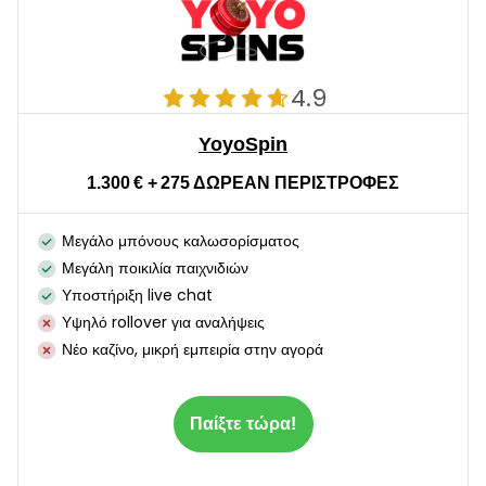
4.9
YoyoSpin
1.300 € + 275 ΔΩΡΕΆΝ ΠΕΡΙΣΤΡΟΦΈΣ
Μεγάλο μπόνους καλωσορίσματος
Μεγάλη ποικιλία παιχνιδιών
Υποστήριξη live chat
Υψηλό rollover για αναλήψεις
Νέο καζίνο, μικρή εμπειρία στην αγορά
Παίξτε τώρα!