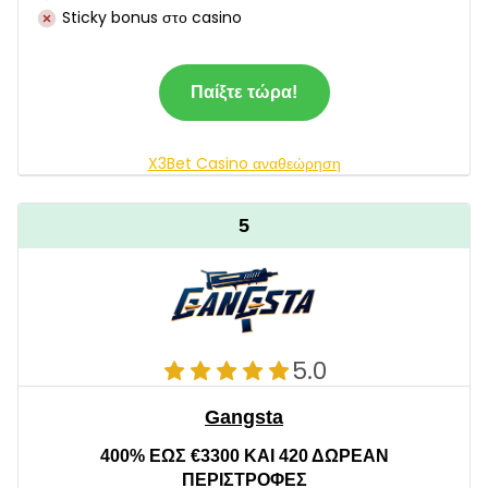
Sticky bonus στο casino
Παίξτε τώρα!
X3Bet Casino αναθεώρηση
5
5.0
Gangsta
400% ΈΩΣ €3300 ΚΑΙ 420 ΔΩΡΕΆΝ
ΠΕΡΙΣΤΡΟΦΈΣ