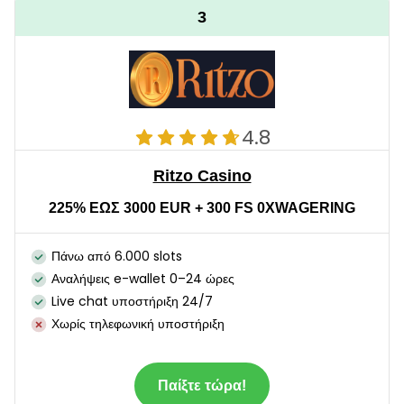
3
4.8
Ritzo Casino
225% ΈΩΣ 3000 EUR + 300 FS 0XWAGERING
Πάνω από 6.000 slots
Αναλήψεις e-wallet 0–24 ώρες
Live chat υποστήριξη 24/7
Χωρίς τηλεφωνική υποστήριξη
Παίξτε τώρα!