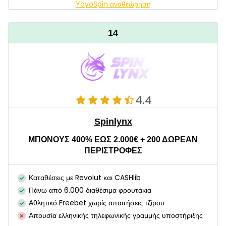
YoyoSpin αναθεώρηση
14
4.4
Spinlynx
ΜΠΌΝΟΥΣ 400% ΈΩΣ 2.000€ + 200 ΔΩΡΕΆΝ
ΠΕΡΙΣΤΡΟΦΈΣ
Καταθέσεις με Revolut και CASHlib
Πάνω από 6.000 διαθέσιμα φρουτάκια
Αθλητικό Freebet χωρίς απαιτήσεις τζίρου
Απουσία ελληνικής τηλεφωνικής γραμμής υποστήριξης