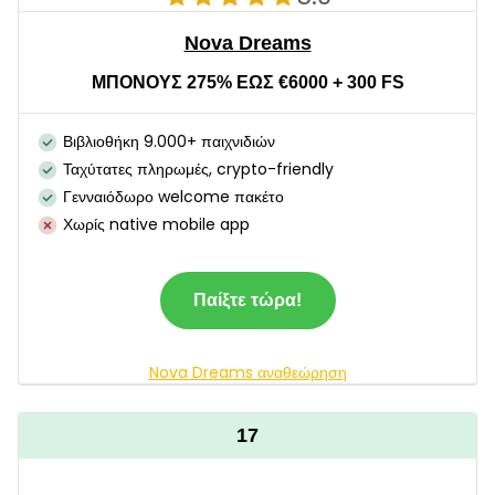
Nova Dreams
ΜΠΌΝΟΥΣ 275% ΈΩΣ €6000 + 300 FS
Βιβλιοθήκη 9.000+ παιχνιδιών
Ταχύτατες πληρωμές, crypto-friendly
Γενναιόδωρο welcome πακέτο
Χωρίς native mobile app
Παίξτε τώρα!
Nova Dreams αναθεώρηση
17