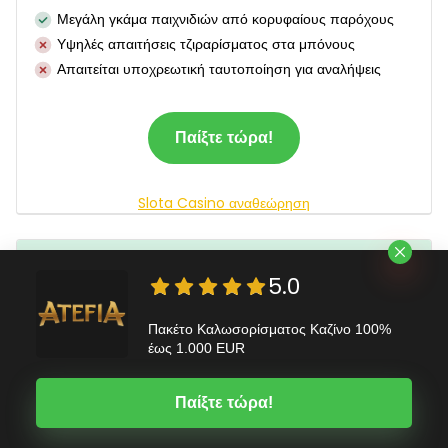
Μεγάλη γκάμα παιχνιδιών από κορυφαίους παρόχους
Υψηλές απαιτήσεις τζιραρίσματος στα μπόνους
Απαιτείται υποχρεωτική ταυτοποίηση για αναλήψεις
Παίξτε τώρα!
Slota Casino αναθεώρηση
24
5.0
Πακέτο Καλωσορίσματος Καζίνο 100%
έως 1.000 EUR
4.8
Παίξτε τώρα!
Mino Casino