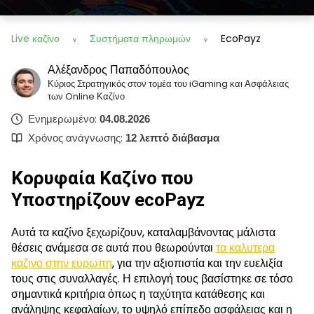
Live καζίνο
Συστήματα πληρωμών
EcoPayz
Αλέξανδρος Παπαδόπουλος
Κύριος Στρατηγικός στον τομέα του iGaming και Ασφάλειας
των Online Καζίνο
Ενημερωμένο:
04.08.2026
Χρόνος ανάγνωσης:
12
λεπτό διάβασμα
Κορυφαία Καζίνο που
Υποστηρίζουν ecoPayz
Αυτά τα καζίνο ξεχωρίζουν, καταλαμβάνοντας μάλιστα
θέσεις ανάμεσα σε αυτά που θεωρούνται
τα καλυτερα
καζινο στην ευρωπη
, για την αξιοπιστία και την ευελιξία
τους στις συναλλαγές. Η επιλογή τους βασίστηκε σε τόσο
σημαντικά κριτήρια όπως η ταχύτητα κατάθεσης και
ανάληψης κεφαλαίων, το υψηλό επίπεδο ασφάλειας και η