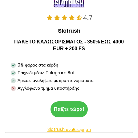
4.7
Slotrush
ΠΑΚΈΤΟ ΚΑΛΩΣΟΡΊΣΜΑΤΟΣ - 350% ΈΩΣ 4000
EUR + 200 FS
0% φόρος στα κέρδη
Παιχνίδι μέσω Telegram Bot
Άμεσες αναλήψεις με κρυπτονομίσματα
Αγγλόφωνο τμήμα υποστήριξης
Παίξτε τώρα!
Slotrush αναθεώρηση