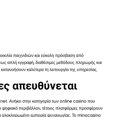
Χρόνος απόσυρσης:
0-24 ώρες για e-wallets και
crypto, 1-5 ημέρες για κάρτες,
3-7 ημέρες για τραπεζική
μεταφορά
Αριθμός αγώνων:
10.000+ παιχνίδια συνολικά
οικιλία παιχνιδιών και εύκολη πρόσβαση από
 όπως απλή εγγραφή, διαθέσιμες μεθόδους πληρωμής και
 κατανοήσουν καλύτερα τη λειτουργία της υπηρεσίας.
τες απευθύνεται
net. Ανήκει στην κατηγορία των online casino που
ο ψηφιακό περιβάλλον, τέτοιες πλατφόρμες προσφέρουν
ια ολοκληρωμένη εμπειρία ψυχαγωγίας. Το minocasino