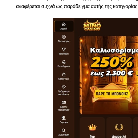
αναφέρεται συχνά ως παράδειγμα αυτής της κατηγορίας