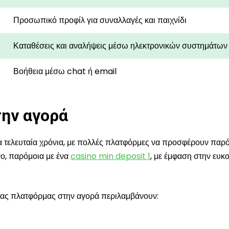
Προσωπικό προφίλ για συναλλαγές και παιχνίδι
Καταθέσεις και αναλήψεις μέσω ηλεκτρονικών συστημάτων
Βοήθεια μέσω chat ή email
την αγορά
τα τελευταία χρόνια, με πολλές πλατφόρμες να προσφέρουν παρ
νο, παρόμοια με ένα
casino min deposit 1
, με έμφαση στην ευκ
ιας πλατφόρμας στην αγορά περιλαμβάνουν: