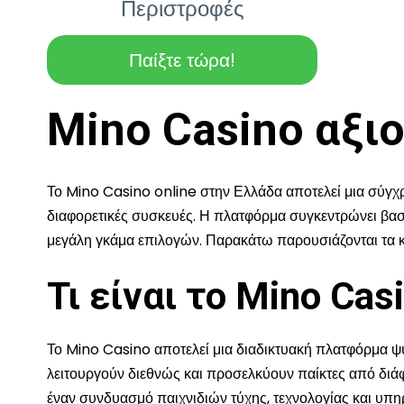
Περιστροφές
Παίξτε τώρα!
Mino Casino αξι
Το Mino Casino online στην Ελλάδα αποτελεί μια σύγχ
διαφορετικές συσκευές. Η πλατφόρμα συγκεντρώνει βασι
μεγάλη γκάμα επιλογών. Παρακάτω παρουσιάζονται τα κύ
Τι είναι το Mino Ca
Το Mino Casino αποτελεί μια διαδικτυακή πλατφόρμα ψυ
λειτουργούν διεθνώς και προσελκύουν παίκτες από δι
έναν συνδυασμό παιχνιδιών τύχης, τεχνολογίας και υ