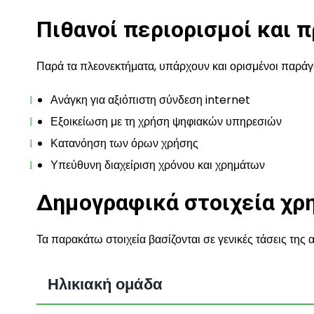
Πιθανοί περιορισμοί και 
Παρά τα πλεονεκτήματα, υπάρχουν και ορισμένοι παράγ
Ανάγκη για αξιόπιστη σύνδεση internet
Εξοικείωση με τη χρήση ψηφιακών υπηρεσιών
Κατανόηση των όρων χρήσης
Υπεύθυνη διαχείριση χρόνου και χρημάτων
Δημογραφικά στοιχεία χρη
Τα παρακάτω στοιχεία βασίζονται σε γενικές τάσεις της
Ηλικιακή ομάδα