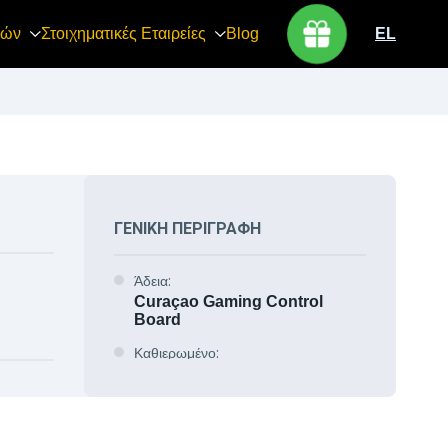
μών
Στοιχηματικές Εταιρείες
Blog
EL
ΓΕΝΙΚΉ ΠΕΡΙΓΡΑΦΉ
Άδεια:
Curaçao Gaming Control
Board
Καθιερωμένο:
2026
Ελάχιστη κατάθεση:
από 20 €