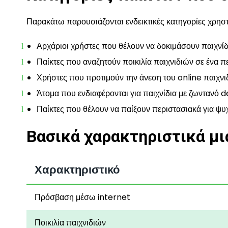
Παρακάτω παρουσιάζονται ενδεικτικές κατηγορίες χρη
Αρχάριοι χρήστες που θέλουν να δοκιμάσουν παιχνί
Παίκτες που αναζητούν ποικιλία παιχνιδιών σε ένα π
Χρήστες που προτιμούν την άνεση του online παιχνι
Άτομα που ενδιαφέρονται για παιχνίδια με ζωντανό d
Παίκτες που θέλουν να παίξουν περιστασιακά για ψ
Βασικά χαρακτηριστικά μι
Χαρακτηριστικό
Πρόσβαση μέσω internet
Ποικιλία παιχνιδιών