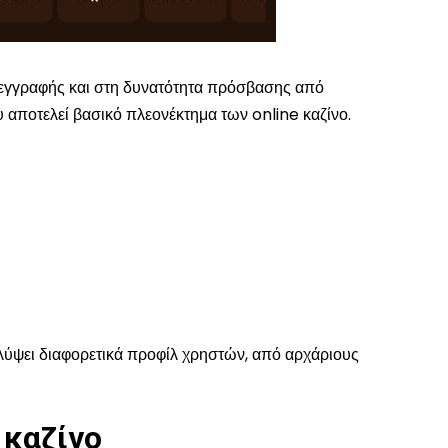
α εγγραφής και στη δυνατότητα πρόσβασης από
 αποτελεί βασικό πλεονέκτημα των online καζίνο.
καλύψει διαφορετικά προφίλ χρηστών, από αρχάριους
 καζίνο