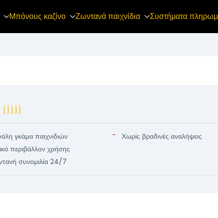
Μπόνους καζίνο
Ζωντανά παιχνίδια
Συστήματα πληρω
άλη γκάμα παιχνιδιών
Χωρίς βραδινές αναλήψεις
ικό περιβάλλον χρήσης
τανή συνομιλία 24/7