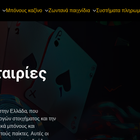
Μπόνους καζίνο
Ζωντανά παιχνίδια
Συστήματα πληρω
ταιρίες
 στην Ελλάδα, που
λογών στοιχήματος και την
ικά μπόνους και
τούς παίκτες. Αυτές οι