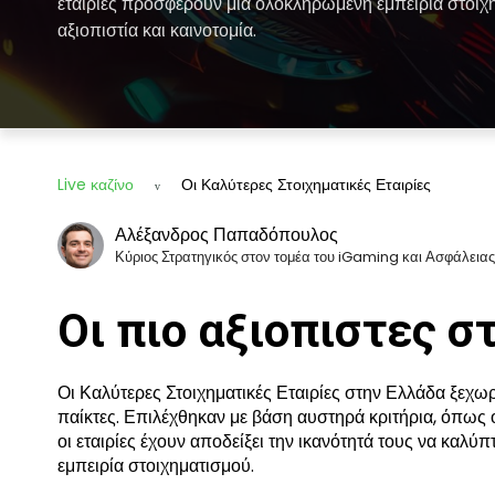
εταιρίες προσφέρουν μια ολοκληρωμένη εμπειρία στοιχ
αξιοπιστία και καινοτομία.
Live καζίνο
Οι Καλύτερες Στοιχηματικές Εταιρίες
Αλέξανδρος Παπαδόπουλος
Κύριος Στρατηγικός στον τομέα του iGaming και Ασφάλεια
Οι πιο αξιοπιστες σ
Οι Καλύτερες Στοιχηματικές Εταιρίες στην Ελλάδα ξεχω
παίκτες. Επιλέχθηκαν με βάση αυστηρά κριτήρια, όπως 
οι εταιρίες έχουν αποδείξει την ικανότητά τους να κα
εμπειρία στοιχηματισμού.