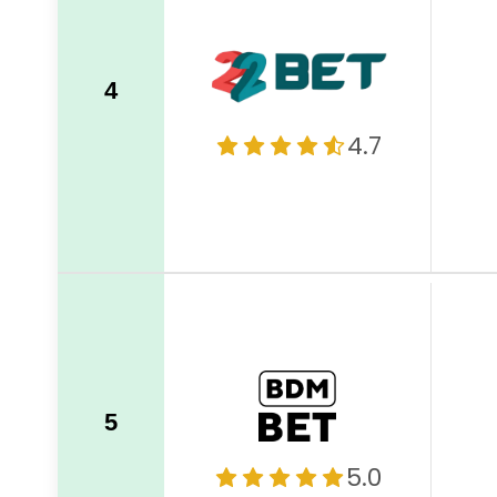
4
4.7
5
5.0