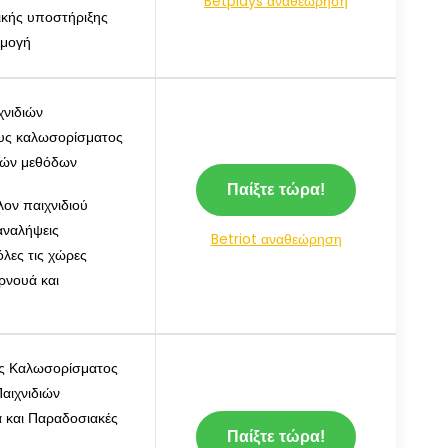
Betplays αναθεώρηση
ικής υποστήριξης
ρμογή
χνιδιών
υς καλωσορίσματος
λών μεθόδων
Παίξτε τώρα!
ον παιχνιδιού
αναλήψεις
Betriot αναθεώρηση
όλες τις χώρες
ρνουά και
ς Καλωσορίσματος
Παιχνιδιών
 και Παραδοσιακές
Παίξτε τώρα!