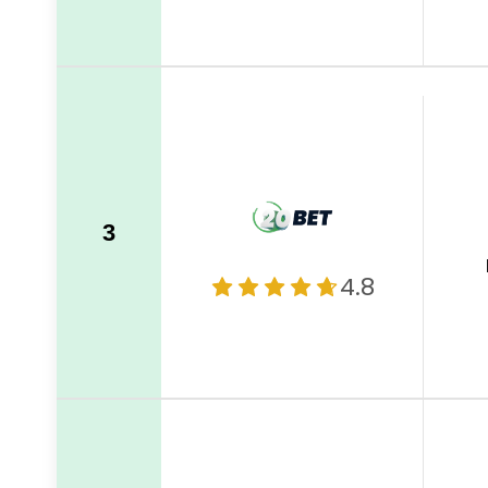
3
4.8