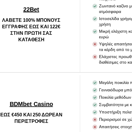
Ζωντανό καζίνο μ
22Bet
ατμόσφαιρα
Ιστοσελίδα γρήγο
ΛΑΒΕΤΕ 100% ΜΠΟΝΟΥΣ
χρήση
ΕΓΓΡΑΦΗΣ ΕΩΣ ΚΑΙ 122€
Μικρή ελάχιστη κα
ΣΤΗΝ ΠΡΩΤΗ ΣΑΣ
ευρώ
ΚΑΤΑΘΕΣΗ
Υψηλές απαιτήσει
τα κέρδη από το
Ελάχιστες προωθη
διαθέσιμες στο κα
Μεγάλη ποικιλία 
Γενναιόδωρα μπό
Ποικιλία μεθόδω
BDMbet Casino
Συμβατότητα με κ
Υποστήριξη πελα
ΈΩΣ €450 ΚΑΙ 250 ΔΩΡΕΆΝ
Περιορισμοί σε χ
ΠΕΡΙΣΤΡΟΦΈΣ
Απαιτήσεις στοιχ