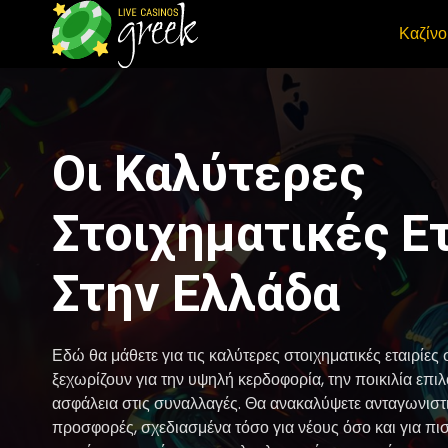
Καζίνο
Οι Καλύτερες
Στοιχηματικές Ε
Στην Ελλάδα
Εδώ θα μάθετε για τις καλύτερες στοιχηματικές εταιρίες
ξεχωρίζουν για την υψηλή κερδοφορία, την ποικιλία επι
ασφάλεια στις συναλλαγές. Θα ανακαλύψετε ανταγωνιστ
προσφορές, σχεδιασμένα τόσο για νέους όσο και για πισ