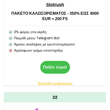
Slotrush
ΠΑΚΈΤΟ ΚΑΛΩΣΟΡΊΣΜΑΤΟΣ - 350% ΈΩΣ 4000
EUR + 200 FS
0% φόρος στα κέρδη
Παιχνίδι μέσω Telegram Bot
Άμεσες αναλήψεις με κρυπτονομίσματα
Αγγλόφωνο τμήμα υποστήριξης
Παίξτε τώρα!
Slotrush αναθεώρηση
22