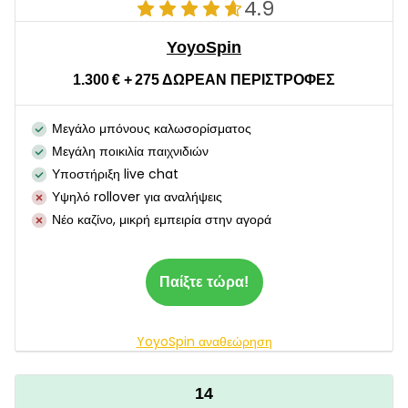
4.9
YoyoSpin
1.300 € + 275 ΔΩΡΕΆΝ ΠΕΡΙΣΤΡΟΦΈΣ
Μεγάλο μπόνους καλωσορίσματος
Μεγάλη ποικιλία παιχνιδιών
Υποστήριξη live chat
Υψηλό rollover για αναλήψεις
Νέο καζίνο, μικρή εμπειρία στην αγορά
Παίξτε τώρα!
YoyoSpin αναθεώρηση
14