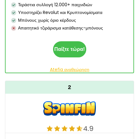
Τεράστια συλλογή 12.000+ παιχνιδιών
Υποστηρίζει Revolut και Κρυπτονομίσματα
Μπόνους χωρίς όριο κέρδους
Απαιτητικό τζιράρισμα κατάθεσης-μπόνους
Παίξτε τώρα!
Atefia αναθεώρηση
2
4.9