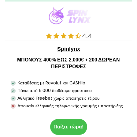
4.4
Spinlynx
ΜΠΌΝΟΥΣ 400% ΈΩΣ 2.000€ + 200 ΔΩΡΕΆΝ
ΠΕΡΙΣΤΡΟΦΈΣ
Καταθέσεις με Revolut και CASHlib
Πάνω από 6.000 διαθέσιμα φρουτάκια
Αθλητικό Freebet χωρίς απαιτήσεις τζίρου
Απουσία ελληνικής τηλεφωνικής γραμμής υποστήριξης
Παίξτε τώρα!