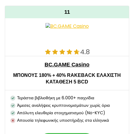
11
4.8
BC.GAME Casino
ΜΠΌΝΟΥΣ 180% + 40% RAKEBACK ΕΛΆΧΙΣΤΗ
ΚΑΤΆΘΕΣΗ 5 BCD
Τεράστια βιβλιοθήκη με 6.000+ παιχνίδια
Άμεσες αναλήψεις κρυπτονομισμάτων χωρίς όρια
Απόλυτη ελευθερία στοιχηματισμού (No-KYC)
Απουσία τηλεφωνικής υποστήριξης στα ελληνικά