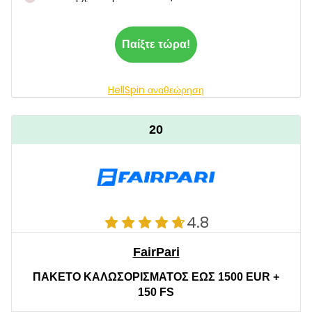
Παίξτε τώρα!
HellSpin αναθεώρηση
20
4.8
FairPari
ΠΑΚΈΤΟ ΚΑΛΩΣΟΡΊΣΜΑΤΟΣ ΈΩΣ 1500 EUR +
150 FS