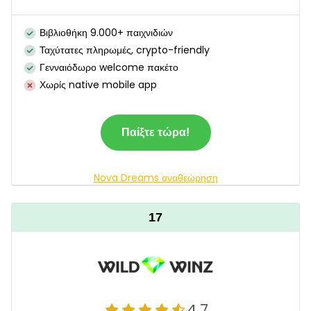
Βιβλιοθήκη 9.000+ παιχνιδιών
Ταχύτατες πληρωμές, crypto-friendly
Γενναιόδωρο welcome πακέτο
Χωρίς native mobile app
Παίξτε τώρα!
Nova Dreams αναθεώρηση
17
4.7