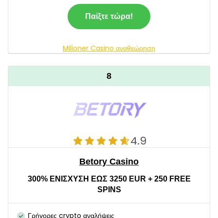
Παίξτε τώρα!
Milioner Casino αναθεώρηση
8
4.9
Betory Casino
300% ΕΝΊΣΧΥΣΗ ΈΩΣ 3250 EUR + 250 FREE
SPINS
Γρήγορες crypto αναλήψεις