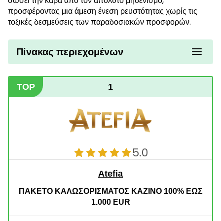
σώσει την κάβα από τον απόλυτο μηδενισμό,
προσφέροντας μια άμεση ένεση ρευστότητας χωρίς τις
τοξικές δεσμεύσεις των παραδοσιακών προσφορών.
Πίνακας περιεχομένων
TOP
1
5.0
Atefia
ΠΑΚΈΤΟ ΚΑΛΩΣΟΡΊΣΜΑΤΟΣ ΚΑΖΊΝΟ 100% ΈΩΣ
1.000 EUR