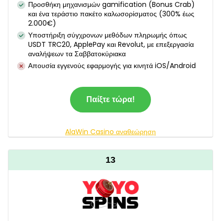
Προσθήκη μηχανισμών gamification (Bonus Crab)
και ένα τεράστιο πακέτο καλωσορίσματος (300% έως
2.000€)
Υποστήριξη σύγχρονων μεθόδων πληρωμής όπως
USDT TRC20, ApplePay και Revolut, με επεξεργασία
αναλήψεων τα Σαββατοκύριακα
Απουσία εγγενούς εφαρμογής για κινητά iOS/Android
Παίξτε τώρα!
AlaWin Casino αναθεώρηση
13