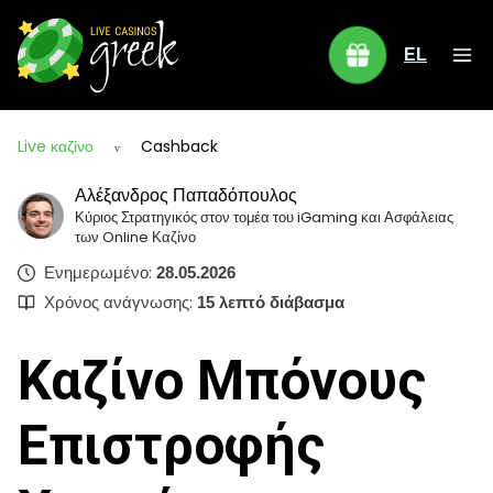
EL
Live καζίνο
Cashback
Αλέξανδρος Παπαδόπουλος
Κύριος Στρατηγικός στον τομέα του iGaming και Ασφάλειας
των Online Καζίνο
Ενημερωμένο:
28.05.2026
Χρόνος ανάγνωσης:
15
λεπτό διάβασμα
Καζίνο Μπόνους
Επιστροφής