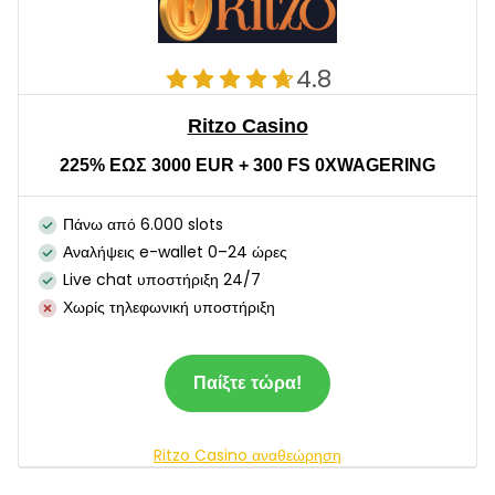
4.8
Ritzo Casino
225% ΈΩΣ 3000 EUR + 300 FS 0XWAGERING
Πάνω από 6.000 slots
Αναλήψεις e-wallet 0–24 ώρες
Live chat υποστήριξη 24/7
Χωρίς τηλεφωνική υποστήριξη
Παίξτε τώρα!
Ritzo Casino αναθεώρηση