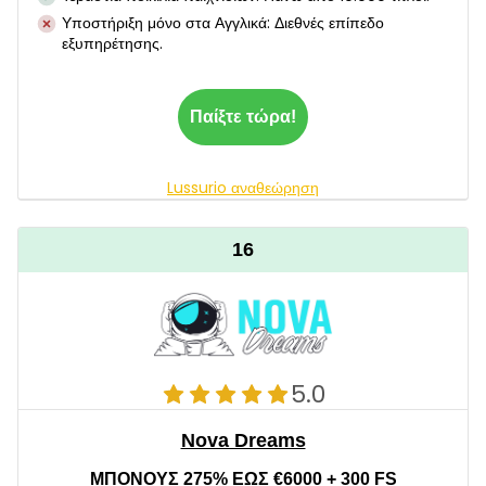
Υποστήριξη μόνο στα Αγγλικά: Διεθνές επίπεδο
εξυπηρέτησης.
Παίξτε τώρα!
Lussurio αναθεώρηση
16
5.0
Nova Dreams
ΜΠΌΝΟΥΣ 275% ΈΩΣ €6000 + 300 FS