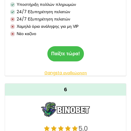
Υποστήριξη πολλών πληρωμών
24/7 Εξυπηρέτηση πελατών
24/7 Εξυπηρέτηση πελατών
Χαμηλά όρια ανάληψης για μη VIP
Νέο καζίνο
Παίξτε τώρα!
Gangsta αναθεώρηση
6
5.0