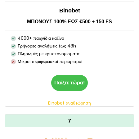
Binobet
ΜΠΌΝΟΥΣ 100% ΈΩΣ €500 + 150 FS
4000+ παιχνίδια καζίνο
Γρήγορες αναλήψεις έως 48h
Πληρωμές με κρυπτονομίσματα
Μικροί περιφερειακοί περιορισμοί
Παίξτε τώρα!
Binobet αναθεώρηση
7