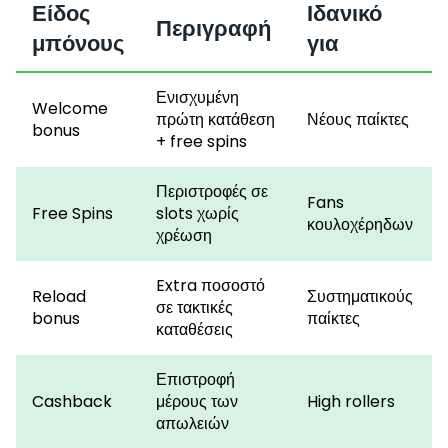
Είδος
Ιδανικό
Περιγραφή
μπόνους
για
Ενισχυμένη
Welcome
πρώτη κατάθεση
Νέους παίκτες
bonus
+ free spins
Περιστροφές σε
Fans
Free Spins
slots χωρίς
κουλοχέρηδων
χρέωση
Extra ποσοστό
Reload
Συστηματικούς
σε τακτικές
bonus
παίκτες
καταθέσεις
Επιστροφή
Cashback
μέρους των
High rollers
απωλειών