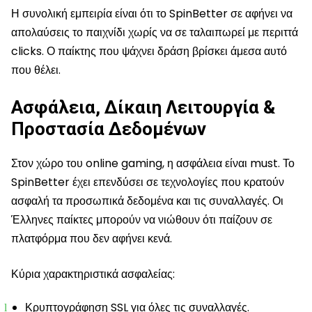
Η συνολική εμπειρία είναι ότι το SpinBetter σε αφήνει να
απολαύσεις το παιχνίδι χωρίς να σε ταλαιπωρεί με περιττά
clicks. Ο παίκτης που ψάχνει δράση βρίσκει άμεσα αυτό
που θέλει.
Ασφάλεια, Δίκαιη Λειτουργία &
Προστασία Δεδομένων
Στον χώρο του online gaming, η ασφάλεια είναι must. Το
SpinBetter έχει επενδύσει σε τεχνολογίες που κρατούν
ασφαλή τα προσωπικά δεδομένα και τις συναλλαγές. Οι
Έλληνες παίκτες μπορούν να νιώθουν ότι παίζουν σε
πλατφόρμα που δεν αφήνει κενά.
Κύρια χαρακτηριστικά ασφαλείας:
Κρυπτογράφηση SSL για όλες τις συναλλαγές.