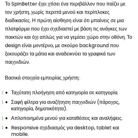
Το SpinBetter έχει χτίσει ένα περιβάλλον που παίζει με
τον χρήστη, χωρίς περιττά μενού και περίπλοκες
διαδικασίες. Η πρώτη αίσθηση είναι ότι μπαίνεις σε μια
πλατφόρμα που έχει σχεδιαστεί με βάση τις ανάγκες των
παικτών και όχι απλώς για να γεμίσει χώρο στην οθόνη. Το
design είναι μοντέρνο, με σκούρο background που
ξεκουράζει τα μάτια και αναδεικνύει τα γραφικά των
παιχνιδιών.
Βασικά στοιχεία εμπειρίας χρήστη:
Ταχύτατη πλοήγηση από κατηγορία σε κατηγορία.
Σαφή φίλτρα για αναζήτηση παιχνιδιών (πάροχος,
κατηγορία, δημοτικότητα).
Απλοποιημένα μενού για καταθέσεις και αναλήψεις.
Responsive σχεδιασμός για desktop, tablet και
mobile.