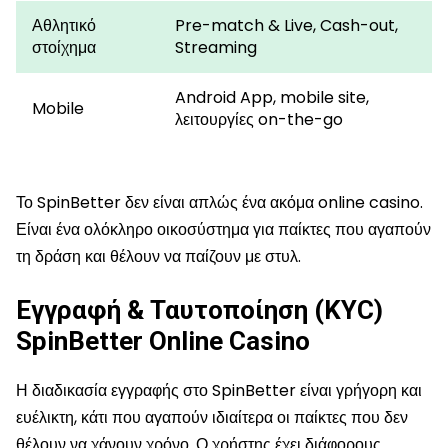
Αθλητικό
Pre-match & Live, Cash-out,
στοίχημα
Streaming
Android App, mobile site,
Mobile
λειτουργίες on-the-go
Το SpinBetter δεν είναι απλώς ένα ακόμα online casino.
Είναι ένα ολόκληρο οικοσύστημα για παίκτες που αγαπούν
τη δράση και θέλουν να παίζουν με στυλ.
Εγγραφή & Ταυτοποίηση (KYC)
SpinBetter Online Casino
Η διαδικασία εγγραφής στο SpinBetter είναι γρήγορη και
ευέλικτη, κάτι που αγαπούν ιδιαίτερα οι παίκτες που δεν
θέλουν να χάνουν χρόνο. Ο χρήστης έχει διάφορους