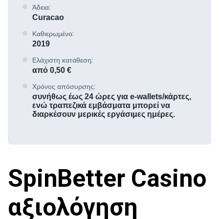
Άδεια:
Curacao
Καθιερωμένο:
2019
Ελάχιστη κατάθεση:
από 0,50 €
Χρόνος απόσυρσης:
συνήθως έως 24 ώρες για e-wallets/κάρτες,
ενώ τραπεζικά εμβάσματα μπορεί να
διαρκέσουν μερικές εργάσιμες ημέρες.
Αριθμός αγώνων:
πάνω από 6.000
SpinBetter Casino
αξιολόγηση