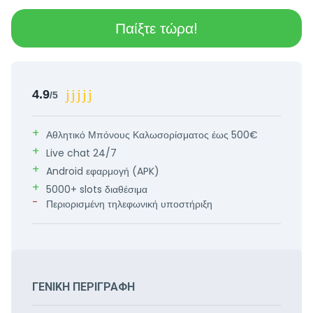
Παίξτε τώρα!
4.9
/5
Αθλητικό Μπόνους Καλωσορίσματος έως 500€
Live chat 24/7
Android εφαρμογή (APK)
5000+ slots διαθέσιμα
Περιορισμένη τηλεφωνική υποστήριξη
ΓΕΝΙΚΉ ΠΕΡΙΓΡΑΦΉ