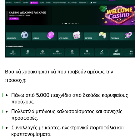
Βασικά χαρακτηριστικά που τραβούν αμέσως την
προσοχή:
Πάνω από 5.000 παιχνίδια από δεκάδες κορυφαίους
παρόχους.
Πολλαπλά μπόνους καλωσορίσματος και συνεχείς
προσφορές.
Συναλλαγές με κάρτες, ηλεκτρονικά πορτοφόλια και
κρυπτονομίσματα.