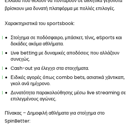
Ελλάδα που θέλουν να ποντάρουν σε αθλητικά γεγονότα
βρίσκουν μια δυνατή πλατφόρμα με πολλές επιλογές.
Χαρακτηριστικά του sportsbook:
Στοίχημα σε ποδόσφαιρο, μπάσκετ, τένις, eSports και
δεκάδες ακόμα αθλήματα.
Live betting με δυναμικές αποδόσεις που αλλάζουν
συνεχώς.
Cash-out για έλεγχο στα στοιχήματα.
Ειδικές αγορές όπως combo bets, ασιατικά χάντικαπ,
γκολ ανά ημίχρονο.
Δυνατότητα παρακολούθησης μέσω live streaming σε
επιλεγμένους αγώνες.
Πίνακας – Δημοφιλή αθλήματα για στοίχημα στο
SpinBetter: