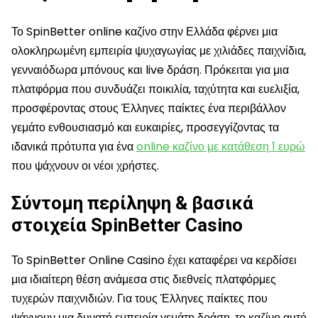
Το SpinBetter online καζίνο στην Ελλάδα φέρνει μια
ολοκληρωμένη εμπειρία ψυχαγωγίας με χιλιάδες παιχνίδια,
γενναιόδωρα μπόνους και live δράση. Πρόκειται για μια
πλατφόρμα που συνδυάζει ποικιλία, ταχύτητα και ευελιξία,
προσφέροντας στους Έλληνες παίκτες ένα περιβάλλον
γεμάτο ενθουσιασμό και ευκαιρίες, προσεγγίζοντας τα
ιδανικά πρότυπα για ένα
online καζίνο με κατάθεση 1 ευρώ
που ψάχνουν οι νέοι χρήστες.
Σύντομη περίληψη & βασικά
στοιχεία SpinBetter Casino
Το SpinBetter Online Casino έχει καταφέρει να κερδίσει
μια ιδιαίτερη θέση ανάμεσα στις διεθνείς πλατφόρμες
τυχερών παιχνιδιών. Για τους Έλληνες παίκτες που
ψάχνουν μια δυνατή εμπειρία γεμάτη δράση, το καζίνο αυτό