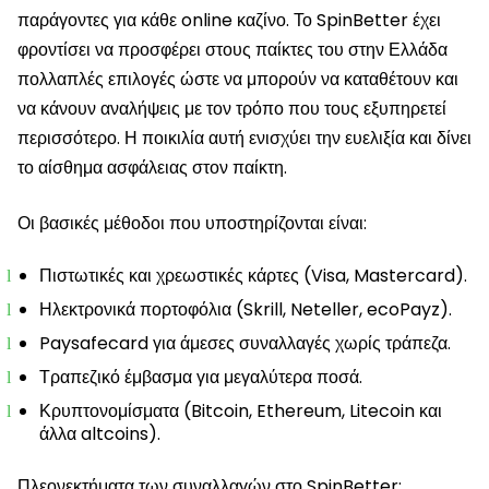
παράγοντες για κάθε online καζίνο. Το SpinBetter έχει
φροντίσει να προσφέρει στους παίκτες του στην Ελλάδα
πολλαπλές επιλογές ώστε να μπορούν να καταθέτουν και
να κάνουν αναλήψεις με τον τρόπο που τους εξυπηρετεί
περισσότερο. Η ποικιλία αυτή ενισχύει την ευελιξία και δίνει
το αίσθημα ασφάλειας στον παίκτη.
Οι βασικές μέθοδοι που υποστηρίζονται είναι:
Πιστωτικές και χρεωστικές κάρτες (Visa, Mastercard).
Ηλεκτρονικά πορτοφόλια (Skrill, Neteller, ecoPayz).
Paysafecard για άμεσες συναλλαγές χωρίς τράπεζα.
Τραπεζικό έμβασμα για μεγαλύτερα ποσά.
Κρυπτονομίσματα (Bitcoin, Ethereum, Litecoin και
άλλα altcoins).
Πλεονεκτήματα των συναλλαγών στο SpinBetter: