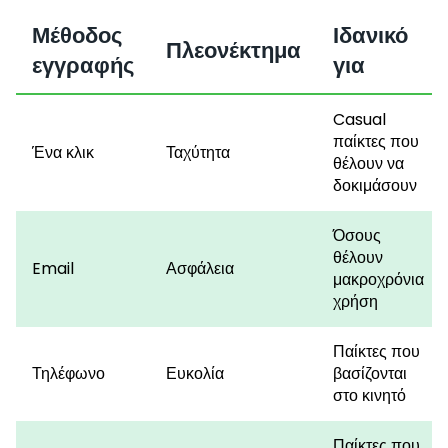
Μέθοδος
Ιδανικό
Πλεονέκτημα
εγγραφής
για
Casual
παίκτες που
Ένα κλικ
Ταχύτητα
θέλουν να
δοκιμάσουν
Όσους
θέλουν
Email
Ασφάλεια
μακροχρόνια
χρήση
Παίκτες που
Τηλέφωνο
Ευκολία
βασίζονται
στο κινητό
Παίκτες που