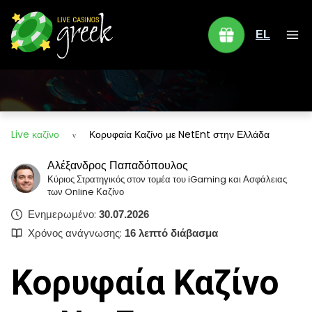
EL
Live καζίνο
Κορυφαία Καζίνο με NetEnt στην Ελλάδα
Αλέξανδρος Παπαδόπουλος
Κύριος Στρατηγικός στον τομέα του iGaming και Ασφάλειας
των Online Καζίνο
Ενημερωμένο:
30.07.2026
Χρόνος ανάγνωσης:
16
λεπτό διάβασμα
Κορυφαία Καζίνο