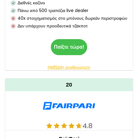
Διεθνές καζίνο
Πάνω από 500 τραπέζια live dealer
40x στοιχηματισμός στο μπόνους δωρεάν περιστροφών
Δεν υπάρχουν προοδευτικά τζάκποτ
Παίξτε τώρα!
HellSpin αναθεώρηση
20
4.8