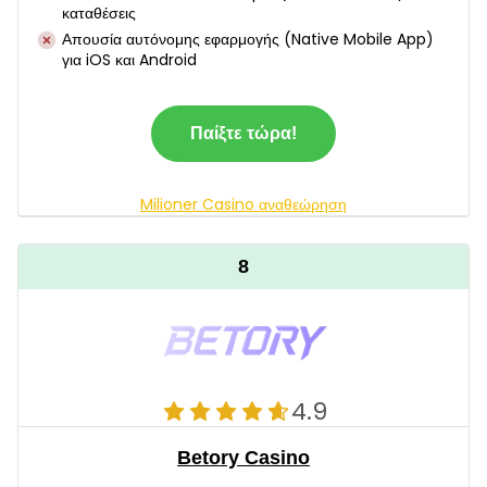
καταθέσεις
Απουσία αυτόνομης εφαρμογής (Native Mobile App)
για iOS και Android
Παίξτε τώρα!
Milioner Casino αναθεώρηση
8
4.9
Betory Casino