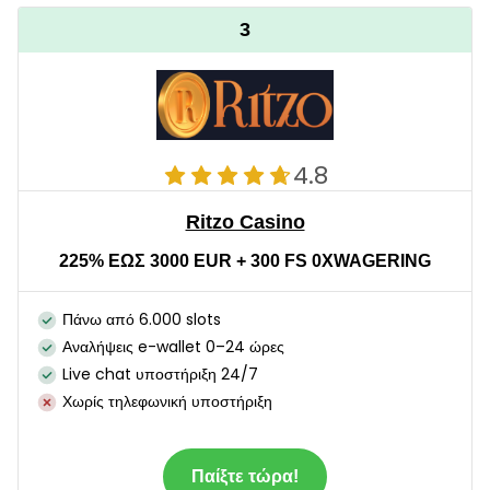
3
4.8
Ritzo Casino
225% ΈΩΣ 3000 EUR + 300 FS 0XWAGERING
Πάνω από 6.000 slots
Αναλήψεις e-wallet 0–24 ώρες
Live chat υποστήριξη 24/7
Χωρίς τηλεφωνική υποστήριξη
Παίξτε τώρα!