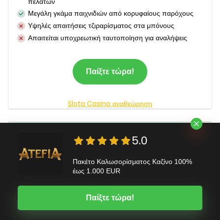
πελατών
Μεγάλη γκάμα παιχνιδιών από κορυφαίους παρόχους
Υψηλές απαιτήσεις τζιραρίσματος στα μπόνους
Απαιτείται υποχρεωτική ταυτοποίηση για αναλήψεις
Παίξτε τώρα!
Slota Casino αναθεώρηση
24
5.0
Πακέτο Καλωσορίσματος Καζίνο 100%
έως 1.000 EUR
4.8
Παίξτε τώρα!
Mino Casino