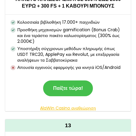
ΕΥΡΏ + 300 FS + 1 ΚΑΒΟΎΡΙ ΜΠΌΝΟΥΣ
Κολοσσιαία βιβλιοθήκη 17.000+ παιχνιδιών
Προσθήκη μηχανισμών gamification (Bonus Crab)
και ένα τεράστιο πακέτο καλωσορίσματος (300% έως
2.000€)
Υποστήριξη σύγχρονων μεθόδων πληρωμής όπως
USDT TRC20, ApplePay και Revolut, με επεξεργασία
αναλήψεων τα Σαββατοκύριακα
Απουσία εγγενούς εφαρμογής για κινητά iOS/Android
Παίξτε τώρα!
AlaWin Casino αναθεώρηση
13