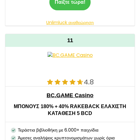
Παίξτε τώρα!
Unlimluck αναθεώρηση
11
4.8
BC.GAME Casino
ΜΠΌΝΟΥΣ 180% + 40% RAKEBACK ΕΛΆΧΙΣΤΗ
ΚΑΤΆΘΕΣΗ 5 BCD
Τεράστια βιβλιοθήκη με 6.000+ παιχνίδια
Άμεσες αναλήψεις κρυπτονομισμάτων χωρίς όρια