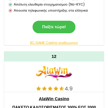
Απόλυτη ελευθερία στοιχηματισμού (No-KYC)
Απουσία τηλεφωνικής υποστήριξης στα ελληνικά
Παίξτε τώρα!
BC.GAME Casino αναθεώρηση
12
4.9
AlaWin Casino
ΠΑΚΈΤΟ ΚΑΛΩΣΟΡΊΣΜΑΤΟΣ 300% ΈΩΣ 2000