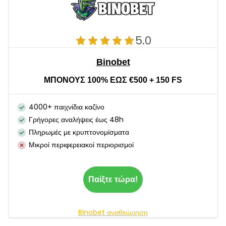
5.0
Binobet
ΜΠΌΝΟΥΣ 100% ΈΩΣ €500 + 150 FS
4000+ παιχνίδια καζίνο
Γρήγορες αναλήψεις έως 48h
Πληρωμές με κρυπτονομίσματα
Μικροί περιφερειακοί περιορισμοί
Παίξτε τώρα!
Binobet αναθεώρηση