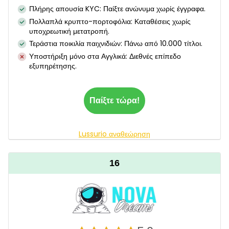
Πλήρης απουσία KYC: Παίξτε ανώνυμα χωρίς έγγραφα.
Πολλαπλά κρυπτο-πορτοφόλια: Καταθέσεις χωρίς
υποχρεωτική μετατροπή.
Τεράστια ποικιλία παιχνιδιών: Πάνω από 10.000 τίτλοι.
Υποστήριξη μόνο στα Αγγλικά: Διεθνές επίπεδο
εξυπηρέτησης.
Παίξτε τώρα!
Lussurio αναθεώρηση
16