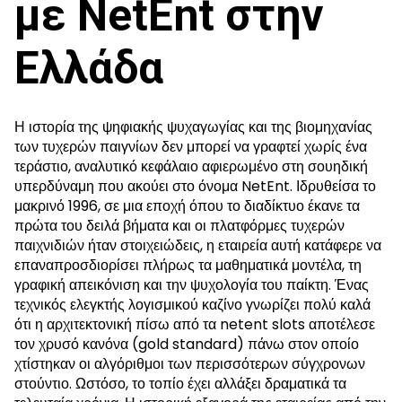
με NetEnt στην
Ελλάδα
Η ιστορία της ψηφιακής ψυχαγωγίας και της βιομηχανίας
των τυχερών παιγνίων δεν μπορεί να γραφτεί χωρίς ένα
τεράστιο, αναλυτικό κεφάλαιο αφιερωμένο στη σουηδική
υπερδύναμη που ακούει στο όνομα NetEnt. Ιδρυθείσα το
μακρινό 1996, σε μια εποχή όπου το διαδίκτυο έκανε τα
πρώτα του δειλά βήματα και οι πλατφόρμες τυχερών
παιχνιδιών ήταν στοιχειώδεις, η εταιρεία αυτή κατάφερε να
επαναπροσδιορίσει πλήρως τα μαθηματικά μοντέλα, τη
γραφική απεικόνιση και την ψυχολογία του παίκτη. Ένας
τεχνικός ελεγκτής λογισμικού καζίνο γνωρίζει πολύ καλά
ότι η αρχιτεκτονική πίσω από τα netent slots αποτέλεσε
τον χρυσό κανόνα (gold standard) πάνω στον οποίο
χτίστηκαν οι αλγόριθμοι των περισσότερων σύγχρονων
στούντιο. Ωστόσο, το τοπίο έχει αλλάξει δραματικά τα