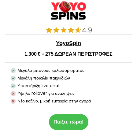
4.9
YoyoSpin
1.300 € + 275 ΔΩΡΕΆΝ ΠΕΡΙΣΤΡΟΦΈΣ
Μεγάλο μπόνους καλωσορίσματος
Μεγάλη ποικιλία παιχνιδιών
Υποστήριξη live chat
Υψηλό rollover για αναλήψεις
Νέο καζίνο, μικρή εμπειρία στην αγορά
Παίξτε τώρα!