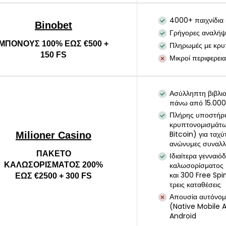
4000+ παιχνίδια 
Binobet
Γρήγορες αναλήψ
ΜΠΌΝΟΥΣ 100% ΈΩΣ €500 +
Πληρωμές με κρυ
150 FS
Μικροί περιφερεια
Ασύλληπτη βιβλιο
πάνω από 15.000
Πλήρης υποστήρι
κρυπτονομισμάτ
Bitcoin) για ταχύ
Milioner Casino
ανώνυμες συναλλ
ΠΑΚΈΤΟ
Ιδιαίτερα γενναι
ΚΑΛΩΣΟΡΊΣΜΑΤΟΣ 200%
καλωσορίσματος
και 300 Free Spi
ΈΩΣ €2500 + 300 FS
τρεις καταθέσεις
Απουσία αυτόνομ
(Native Mobile A
Android