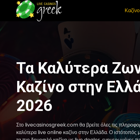
Καζίνο
Τα Καλύτερα Ζω
Καζίνο στην Ελλ
2026
Στο livecasinosgreek.com θα βρείτε όλες τις πληροφορ
καλύτερα live online καζίνο στην Ελλάδα. Ο ιστότοπός μ
τα πιο δημοφιλή καζίνο με live dealer, ενημερωμένες 