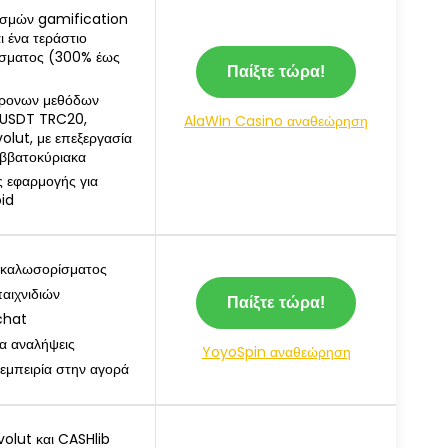
ισμών gamification
 ένα τεράστιο
ίσματος (300% έως
Παίξτε τώρα!
χρονων μεθόδων
USDT TRC20,
AlaWin Casino αναθεώρηση
olut, με επεξεργασία
ββατοκύριακα
 εφαρμογής για
id
 καλωσορίσματος
παιχνιδιών
Παίξτε τώρα!
chat
ια αναλήψεις
YoyoSpin αναθεώρηση
 εμπειρία στην αγορά
volut και CASHlib