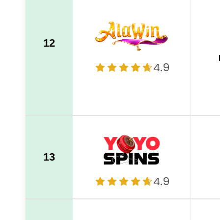
12
4.9
13
4.9