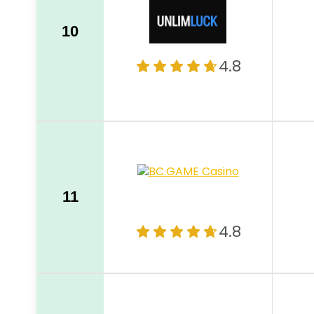
10
4.8
11
4.8