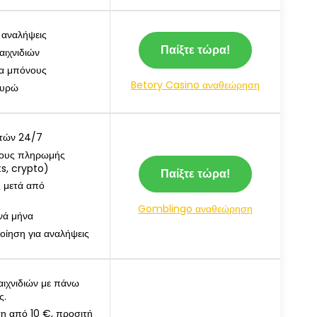
 αναλήψεις
Παίξτε τώρα!
αιχνιδιών
α μπόνους
Betory Casino αναθεώρηση
ευρώ
ατών 24/7
όδους πληρωμής
ts, crypto)
Παίξτε τώρα!
 μετά από
Gomblingo αναθεώρηση
νά μήνα
ποίηση για αναλήψεις
αιχνιδιών με πάνω
ς.
η από 10 €, προσιτή