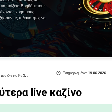
να παίξετε. Βοηθάμε τους
ρέχοντας χρήσιμους
ήσουν τις πιθανότητες να
Ενημερωμένο:
19.06.2026
ς των Online Καζίνο
ύτερα live καζίνο