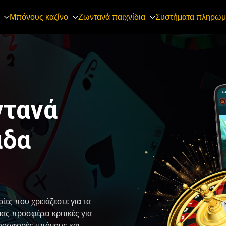
Μπόνους καζίνο
Ζωντανά παιχνίδια
Συστήματα πληρω
ντανά
άδα
ίες που χρειάζεστε για τα
ας προσφέρει κριτικές για
προσφορές μπόνους και