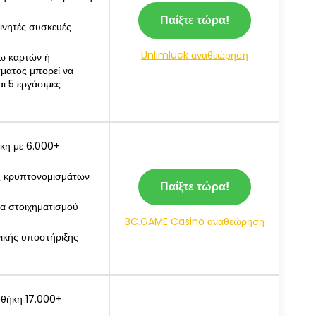
Παίξτε τώρα!
ινητές συσκευές
Unlimluck αναθεώρηση
σω καρτών ή
ματος μπορεί να
αι 5 εργάσιμες
ήκη με 6.000+
ς κρυπτονομισμάτων
Παίξτε τώρα!
α στοιχηματισμού
BC.GAME Casino αναθεώρηση
ικής υποστήριξης
οθήκη 17.000+