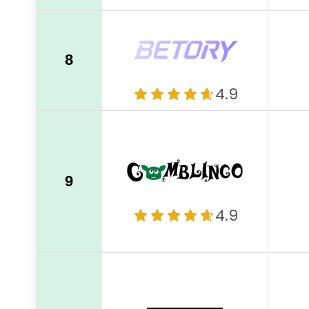
8
4.9
9
4.9