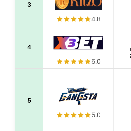
3
4.8
4
5.0
5
5.0