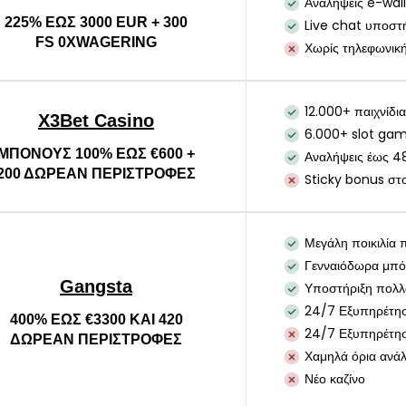
Αναλήψεις e-wal
225% ΈΩΣ 3000 EUR + 300
Live chat υποστ
FS 0XWAGERING
Χωρίς τηλεφωνικ
12.000+ παιχνίδι
X3Bet Casino
6.000+ slot ga
ΜΠΌΝΟΥΣ 100% ΈΩΣ €600 +
Αναλήψεις έως 4
200 ΔΩΡΕΆΝ ΠΕΡΙΣΤΡΟΦΈΣ
Sticky bonus στ
Μεγάλη ποικιλία 
Γενναιόδωρα μπ
Gangsta
Υποστήριξη πολ
24/7 Εξυπηρέτη
400% ΈΩΣ €3300 ΚΑΙ 420
24/7 Εξυπηρέτη
ΔΩΡΕΆΝ ΠΕΡΙΣΤΡΟΦΈΣ
Χαμηλά όρια ανάλ
Νέο καζίνο