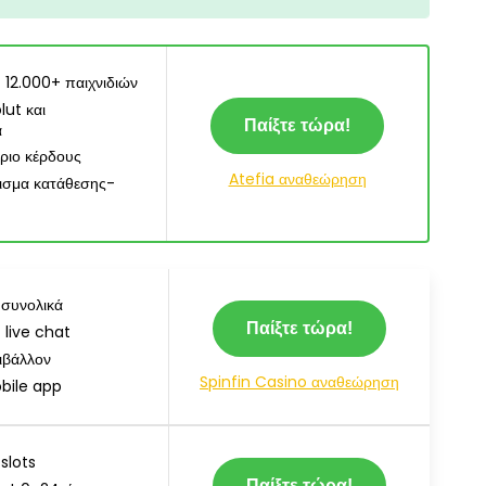
 12.000+ παιχνιδιών
lut και
Παίξτε τώρα!
α
ριο κέρδους
Atefia αναθεώρηση
ρισμα κατάθεσης-
 συνολικά
Παίξτε τώρα!
 live chat
ιβάλλον
Spinfin Casino αναθεώρηση
bile app
slots
Παίξτε τώρα!