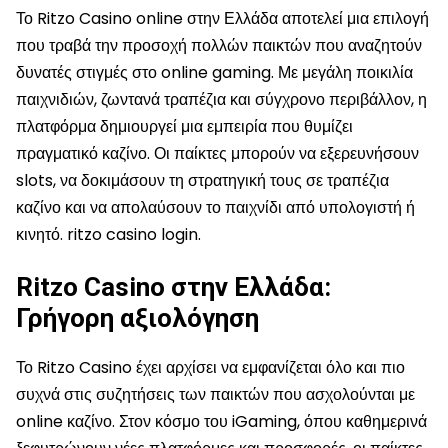
Το Ritzo Casino online στην Ελλάδα αποτελεί μια επιλογή
που τραβά την προσοχή πολλών παικτών που αναζητούν
δυνατές στιγμές στο online gaming. Με μεγάλη ποικιλία
παιχνιδιών, ζωντανά τραπέζια και σύγχρονο περιβάλλον, η
πλατφόρμα δημιουργεί μια εμπειρία που θυμίζει
πραγματικό καζίνο. Οι παίκτες μπορούν να εξερευνήσουν
slots, να δοκιμάσουν τη στρατηγική τους σε τραπέζια
καζίνο και να απολαύσουν το παιχνίδι από υπολογιστή ή
κινητό. ritzo casino login.
Ritzo Casino στην Ελλάδα:
Γρήγορη αξιολόγηση
Το Ritzo Casino έχει αρχίσει να εμφανίζεται όλο και πιο
συχνά στις συζητήσεις των παικτών που ασχολούνται με
online καζίνο. Στον κόσμο του iGaming, όπου καθημερινά