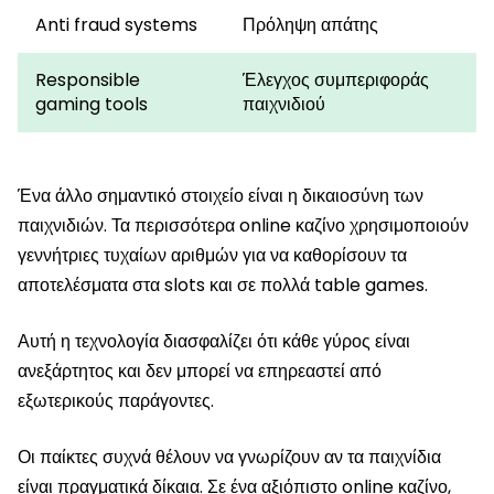
Anti fraud systems
Πρόληψη απάτης
Responsible
Έλεγχος συμπεριφοράς
gaming tools
παιχνιδιού
Ένα άλλο σημαντικό στοιχείο είναι η δικαιοσύνη των
παιχνιδιών. Τα περισσότερα online καζίνο χρησιμοποιούν
γεννήτριες τυχαίων αριθμών για να καθορίσουν τα
αποτελέσματα στα slots και σε πολλά table games.
Αυτή η τεχνολογία διασφαλίζει ότι κάθε γύρος είναι
ανεξάρτητος και δεν μπορεί να επηρεαστεί από
εξωτερικούς παράγοντες.
Οι παίκτες συχνά θέλουν να γνωρίζουν αν τα παιχνίδια
είναι πραγματικά δίκαια. Σε ένα αξιόπιστο online καζίνο,