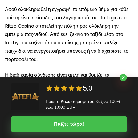
Αφού ολοκληρωθεί η εγγραφή, το επόμενο βήμα για κάθε
παίκτη είναι η είσοδος στο λογαριασμό του. Το login στο
Ritzo Casino αποτελεί την πύλη προς ολόκληρη την
εμπειρία παιχνιδιού. Από εκεί ξεκινά το ταξίδι μέσα στο
lobby του καζίνο, όπου ο παίκτης μπορεί να επιλέξει
παιχνίδια, να ενεργοποιήσει μπόνους ή να διαχειριστεί το
πορτοφόλι του.
Η διαδικασία σύνδεσης είναι απλή και θυμίζει τα
περισσότερα σύγχρονα online services. Ο χρήστης
5.0
εισάγει το email ή το username που έχει δηλώσει κατά
την εγγραφή και τον προσωπικό κωδικό πρόσβασης.
Πακέτο Καλωσορίσματος Καζίνο 100%
έως 1.000 EUR
Τα βασικά στοιχεία της διαδικασίας login είναι τα εξής:
Παίξτε τώρα!
εισαγωγή email ή username