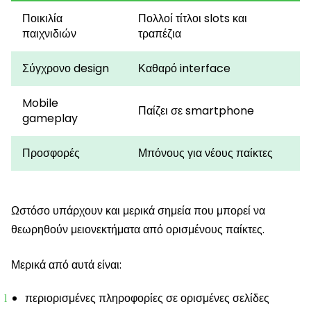
Ποικιλία
Πολλοί τίτλοι slots και
παιχνιδιών
τραπέζια
Σύγχρονο design
Καθαρό interface
Mobile
Παίζει σε smartphone
gameplay
Προσφορές
Μπόνους για νέους παίκτες
Ωστόσο υπάρχουν και μερικά σημεία που μπορεί να
θεωρηθούν μειονεκτήματα από ορισμένους παίκτες.
Μερικά από αυτά είναι:
περιορισμένες πληροφορίες σε ορισμένες σελίδες