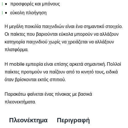
προσφορές και μπόνους
εύκολη πλοήγηση
Η μεγάλη ποικιλία παιχνιδιών είναι ένα σημαντικό στοιχείο.
Οι παίκτες που βαριούνται εύκολα μπορούν να αλλάζουν
κατηγορία παιχνιδιού χωρίς να χρειάζεται να αλλάξουν
πλατφόρμα.
Η mobile εμπειρία είναι επίσης αρκετά σημαντική. Πολλοί
παίκτες προτιμούν να παίζουν από το κινητό τους, ειδικά
όταν βρίσκονται εκτός σπιτιού.
Παρακάτω φαίνεται ένας πίνακας με βασικά
πλεονεκτήματα.
Πλεονέκτημα
Περιγραφή