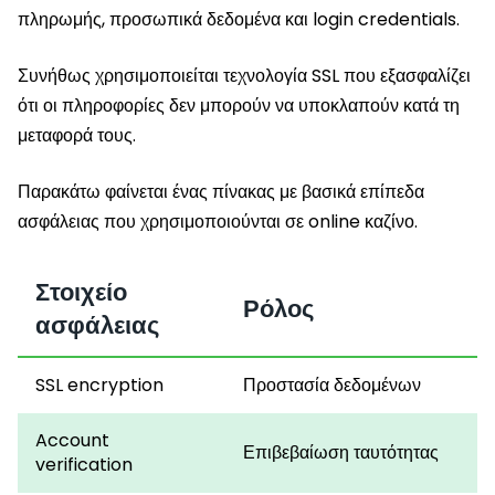
πληρωμής, προσωπικά δεδομένα και login credentials.
Συνήθως χρησιμοποιείται τεχνολογία SSL που εξασφαλίζει
ότι οι πληροφορίες δεν μπορούν να υποκλαπούν κατά τη
μεταφορά τους.
Παρακάτω φαίνεται ένας πίνακας με βασικά επίπεδα
ασφάλειας που χρησιμοποιούνται σε online καζίνο.
Στοιχείο
Ρόλος
ασφάλειας
SSL encryption
Προστασία δεδομένων
Account
Επιβεβαίωση ταυτότητας
verification