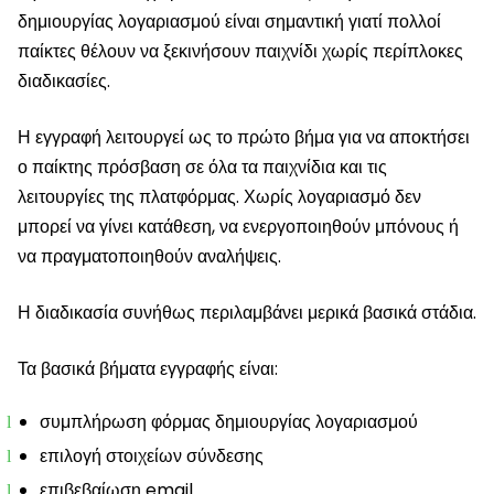
δημιουργίας λογαριασμού είναι σημαντική γιατί πολλοί
παίκτες θέλουν να ξεκινήσουν παιχνίδι χωρίς περίπλοκες
διαδικασίες.
Η εγγραφή λειτουργεί ως το πρώτο βήμα για να αποκτήσει
ο παίκτης πρόσβαση σε όλα τα παιχνίδια και τις
λειτουργίες της πλατφόρμας. Χωρίς λογαριασμό δεν
μπορεί να γίνει κατάθεση, να ενεργοποιηθούν μπόνους ή
να πραγματοποιηθούν αναλήψεις.
Η διαδικασία συνήθως περιλαμβάνει μερικά βασικά στάδια.
Τα βασικά βήματα εγγραφής είναι:
συμπλήρωση φόρμας δημιουργίας λογαριασμού
επιλογή στοιχείων σύνδεσης
επιβεβαίωση email