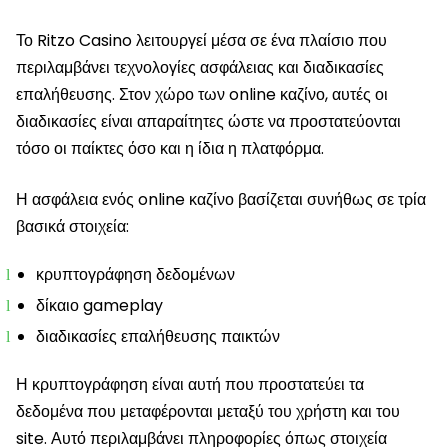
Το Ritzo Casino λειτουργεί μέσα σε ένα πλαίσιο που
περιλαμβάνει τεχνολογίες ασφάλειας και διαδικασίες
επαλήθευσης. Στον χώρο των online καζίνο, αυτές οι
διαδικασίες είναι απαραίτητες ώστε να προστατεύονται
τόσο οι παίκτες όσο και η ίδια η πλατφόρμα.
Η ασφάλεια ενός online καζίνο βασίζεται συνήθως σε τρία
βασικά στοιχεία:
κρυπτογράφηση δεδομένων
δίκαιο gameplay
διαδικασίες επαλήθευσης παικτών
Η κρυπτογράφηση είναι αυτή που προστατεύει τα
δεδομένα που μεταφέρονται μεταξύ του χρήστη και του
site. Αυτό περιλαμβάνει πληροφορίες όπως στοιχεία