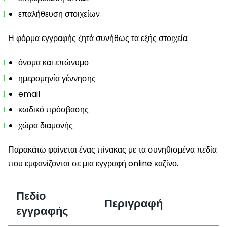
επαλήθευση στοιχείων
Η φόρμα εγγραφής ζητά συνήθως τα εξής στοιχεία:
όνομα και επώνυμο
ημερομηνία γέννησης
email
κωδικό πρόσβασης
χώρα διαμονής
Παρακάτω φαίνεται ένας πίνακας με τα συνηθισμένα πεδία
που εμφανίζονται σε μια εγγραφή online καζίνο.
Πεδίο
Περιγραφή
εγγραφής