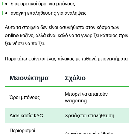
διαφορετικοί όροι για μπόνους
ανάγκη επαλήθευσης για αναλήψεις
Αυτά τα στοιχεία δεν είναι ασυνήθιστα στον κόσμο των
online καζίνο, αλλά είναι καλό να τα γνωρίζει κάποιος πριν
ξεκινήσει να παίζει.
Παρακάτω φαίνεται ένας πίνακας με πιθανά μειονεκτήματα.
Μειονέκτημα
Σχόλιο
Μπορεί να απαιτούν
Όροι μπόνους
wagering
Διαδικασία KYC
Χρειάζεται επαλήθευση
Περιορισμοί
Διαφέρουν ανά μέθοδο