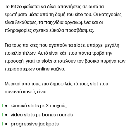
Το Ritzo φαίνεται να δίνει απαντήσεις σε αυτά τα
ερωτήματα μέσα από τη δομή του site του. Οι κατηγορίες
είναι ξεκάθαρες, τα παιχνίδια οργανωμένα και οι
πληροφορίες σχετικά εύκολα προσβάσιμες.
Για τους παίκτες που αγαπούν τα slots, υπάρχει μεγάλη
ποικιλία τίτλων. Αυτό είναι κάτι που πάντα τραβά την
προσοχή, γιατί τα slots αποτελούν τον βασικό πυρήνα των
περισσότερων online καζίνο.
Μερικοί από τους πιο δημοφιλείς τύπους slot που
συναντά κανείς είναι:
κλασικά slots με 3 τροχούς
video slots με bonus rounds
progressive jackpots