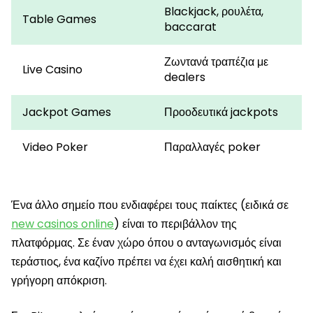
Blackjack, ρουλέτα,
Table Games
baccarat
Ζωντανά τραπέζια με
Live Casino
dealers
Jackpot Games
Προοδευτικά jackpots
Video Poker
Παραλλαγές poker
Ένα άλλο σημείο που ενδιαφέρει τους παίκτες (ειδικά σε
new casinos online
) είναι το περιβάλλον της
πλατφόρμας. Σε έναν χώρο όπου ο ανταγωνισμός είναι
τεράστιος, ένα καζίνο πρέπει να έχει καλή αισθητική και
γρήγορη απόκριση.