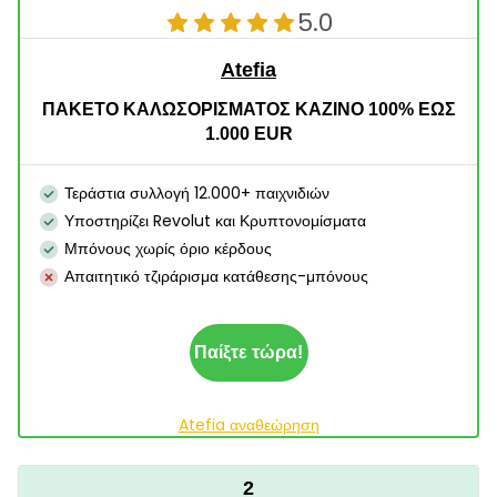
5.0
Atefia
ΠΑΚΈΤΟ ΚΑΛΩΣΟΡΊΣΜΑΤΟΣ ΚΑΖΊΝΟ 100% ΈΩΣ
1.000 EUR
Τεράστια συλλογή 12.000+ παιχνιδιών
Υποστηρίζει Revolut και Κρυπτονομίσματα
Μπόνους χωρίς όριο κέρδους
Απαιτητικό τζιράρισμα κατάθεσης-μπόνους
Παίξτε τώρα!
Atefia αναθεώρηση
2