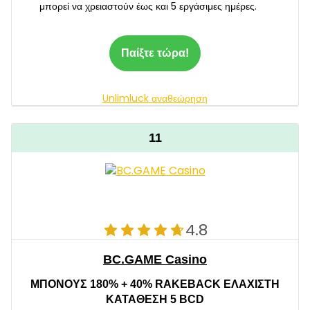
μπορεί να χρειαστούν έως και 5 εργάσιμες ημέρες.
Παίξτε τώρα!
Unlimluck αναθεώρηση
11
4.8
BC.GAME Casino
ΜΠΌΝΟΥΣ 180% + 40% RAKEBACK ΕΛΆΧΙΣΤΗ
ΚΑΤΆΘΕΣΗ 5 BCD