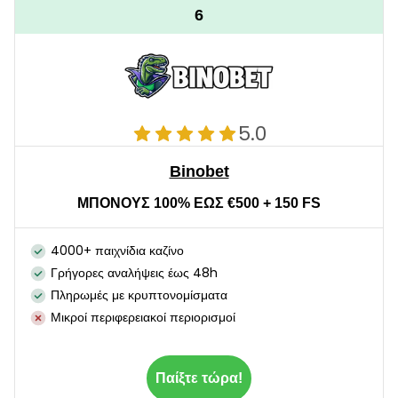
6
5.0
Binobet
ΜΠΌΝΟΥΣ 100% ΈΩΣ €500 + 150 FS
4000+ παιχνίδια καζίνο
Γρήγορες αναλήψεις έως 48h
Πληρωμές με κρυπτονομίσματα
Μικροί περιφερειακοί περιορισμοί
Παίξτε τώρα!