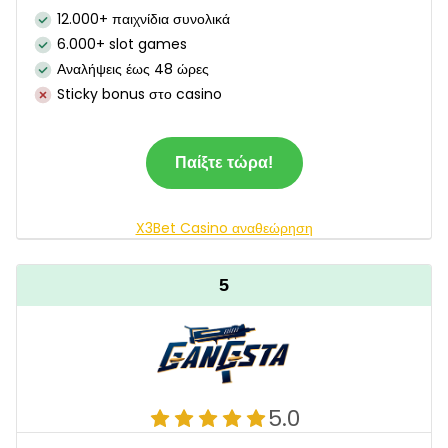
12.000+ παιχνίδια συνολικά
6.000+ slot games
Αναλήψεις έως 48 ώρες
Sticky bonus στο casino
Παίξτε τώρα!
X3Bet Casino αναθεώρηση
5
5.0