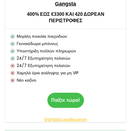
Gangsta
400% ΈΩΣ €3300 ΚΑΙ 420 ΔΩΡΕΆΝ
ΠΕΡΙΣΤΡΟΦΈΣ
Μεγάλη ποικιλία παιχνιδιών
Γενναιόδωρα μπόνους
Υποστήριξη πολλών πληρωμών
24/7 Εξυπηρέτηση πελατών
24/7 Εξυπηρέτηση πελατών
Χαμηλά όρια ανάληψης για μη VIP
Νέο καζίνο
Παίξτε τώρα!
Gangsta αναθεώρηση