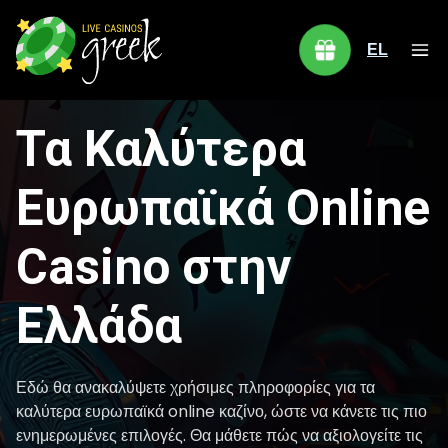
EL
Τα Καλύτερα
Ευρωπαϊκά Online
Casino στην
Ελλάδα
Εδώ θα ανακαλύψετε χρήσιμες πληροφορίες για τα
καλύτερα ευρωπαϊκά online καζίνο, ώστε να κάνετε τις πιο
ενημερωμένες επιλογές. Θα μάθετε πώς να αξιολογείτε τις