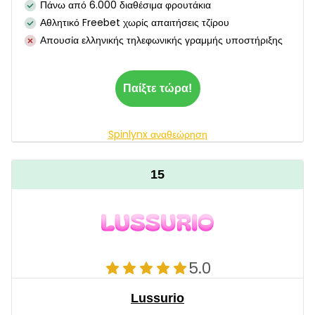
Πάνω από 6.000 διαθέσιμα φρουτάκια
Αθλητικό Freebet χωρίς απαιτήσεις τζίρου
Απουσία ελληνικής τηλεφωνικής γραμμής υποστήριξης
Παίξτε τώρα!
Spinlynx αναθεώρηση
15
5.0
Lussurio