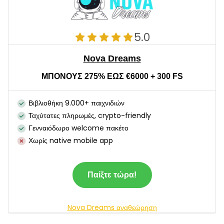
5.0
Nova Dreams
ΜΠΌΝΟΥΣ 275% ΈΩΣ €6000 + 300 FS
Βιβλιοθήκη 9.000+ παιχνιδιών
Ταχύτατες πληρωμές, crypto-friendly
Γενναιόδωρο welcome πακέτο
Χωρίς native mobile app
Παίξτε τώρα!
Nova Dreams αναθεώρηση