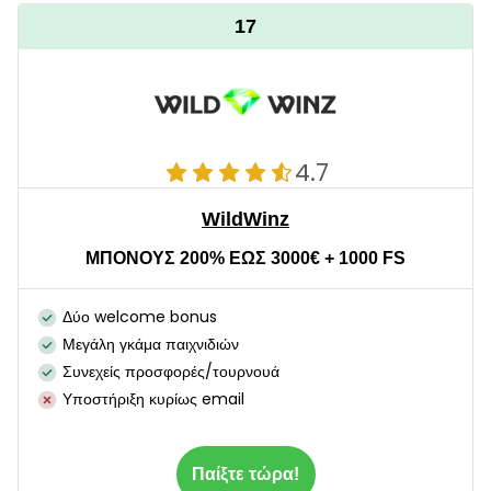
17
4.7
WildWinz
ΜΠΌΝΟΥΣ 200% ΈΩΣ 3000€ + 1000 FS
Δύο welcome bonus
Μεγάλη γκάμα παιχνιδιών
Συνεχείς προσφορές/τουρνουά
Υποστήριξη κυρίως email
Παίξτε τώρα!