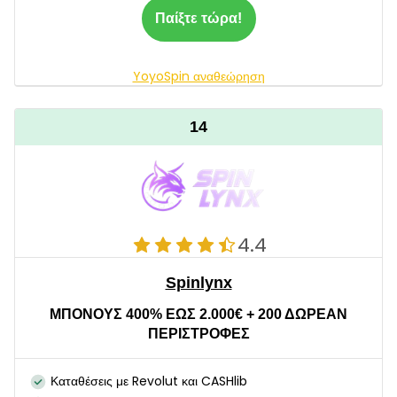
Παίξτε τώρα!
YoyoSpin αναθεώρηση
14
4.4
Spinlynx
ΜΠΌΝΟΥΣ 400% ΈΩΣ 2.000€ + 200 ΔΩΡΕΆΝ
ΠΕΡΙΣΤΡΟΦΈΣ
Καταθέσεις με Revolut και CASHlib