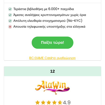
Τεράστια βιβλιοθήκη με 6.000+ παιχνίδια
Άμεσες αναλήψεις κρυπτονομισμάτων χωρίς όρια
Απόλυτη ελευθερία στοιχηματισμού (No-KYC)
Απουσία τηλεφωνικής υποστήριξης στα ελληνικά
Παίξτε τώρα!
BC.GAME Casino αναθεώρηση
12
4.9