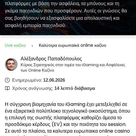
πλατφόρμες με βάση την ασφάλεια, τα μπόνους και τη
γκάμα παιχνιδιών που προσφέρουν. Αυτές οι γνώσεις θα
σας βοηθήσουν να εξασφαλίσετε μια απολαυστική και
ασφαλή εμπειρία παιχνιδιού.
Live καζίνο
Καλύτερα ευρωπαϊκά online καζίνο
Αλέξανδρος Παπαδόπουλος
Κύριος Στρατηγικός στον τομέα του iGaming και Ασφάλειας
των Online Καζίνο
Ενημερωμένο:
12.06.2026
Χρόνος ανάγνωσης:
14
λεπτό διάβασμα
Η σύγχρονη βιομηχανία του iGaming έχει μετεξελιχθεί σε
ένα εξαιρετικά πολύπλοκο τεχνολογικό οικοσύστημα, όπου
η επιλογή της σωστής πλατφόρμας καθορίζει άμεσα το
προσδόκιμο κέρδους (EV) και την ποιότητα του session.
Σε αυτό το πλαίσιο, τα καλυτερα ευρωπαικα online casino