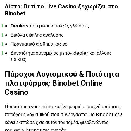
Λίστα: Γιατί το Live Casino ξεχωρίζει στο
Binobet
Dealers που μιλούν πολλές γλώσσες
Εικόνα υψηλής ανάλυσης
Πραγματικό αίσθημα καζίνο
Δυνατότητα συνομιλίας με τον dealer και άλλους
παίκτες
Πάροχοι Λογισμικού & Ποιότητα
πλατφόρμας Binobet Online
Casino
Η ποιότητα ενός online καζίνο μετριέται συχνά από τους
παρόχους λογισμικού που συνεργάζεται. Το Binobet δεν
κάνει εκπτώσεις σε αυτόν τον τομέα, φιλοξενώντας
κορυφαία brands της αγοράς.