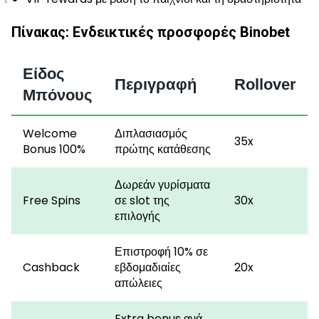
Πίνακας: Ενδεικτικές προσφορές Binobet
Είδος
Περιγραφή
Rollover
Μπόνους
Welcome
Διπλασιασμός
35x
Bonus 100%
πρώτης κατάθεσης
Δωρεάν γυρίσματα
Free Spins
σε slot της
30x
επιλογής
Επιστροφή 10% σε
Cashback
εβδομαδιαίες
20x
απώλειες
Extra bonus ανά