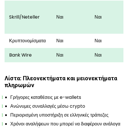
Skrill/Neteller
Ναι
Ναι
Κρυπτονομίσματα
Ναι
Ναι
Bank Wire
Ναι
Ναι
Λίστα: Πλεονεκτήματα και μειονεκτήματα
πληρωμών
Γρήγορες καταθέσεις με e-wallets
Ανώνυμες συναλλαγές μέσω crypto
Περιορισμένη υποστήριξη σε ελληνικές τράπεζες
Χρόνοι αναλήψεων που μπορεί να διαφέρουν ανάλογα