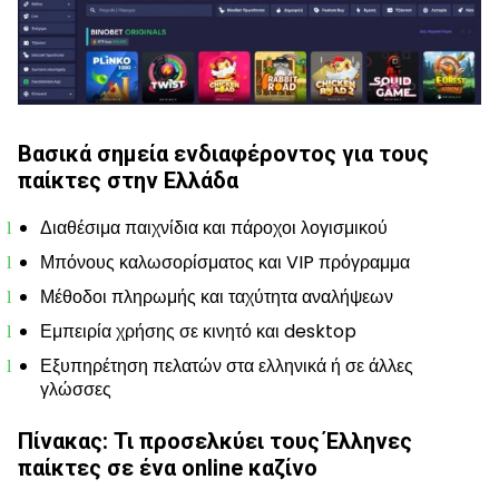
Βασικά σημεία ενδιαφέροντος για τους
παίκτες στην Ελλάδα
Διαθέσιμα παιχνίδια και πάροχοι λογισμικού
Μπόνους καλωσορίσματος και VIP πρόγραμμα
Μέθοδοι πληρωμής και ταχύτητα αναλήψεων
Εμπειρία χρήσης σε κινητό και desktop
Εξυπηρέτηση πελατών στα ελληνικά ή σε άλλες
γλώσσες
Πίνακας: Τι προσελκύει τους Έλληνες
παίκτες σε ένα online καζίνο