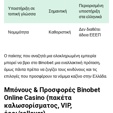
Περιορισμένη
Υποστήριξη σε
Σημαντική
υποστήριξη
τοπική γλώσσα
στα ελληνικά
Δεν διαθέτει
Νομιμότητα
Καθοριστική
άδεια ΕΕΕΠ
Ο παίκτης που αναζητά μια ολοκληρωμένη εμπειρία
μπορεί να βρει στο Binobet μια εναλλακτική πρόταση,
όμως πάντα πρέπει να ζυγίζει τους κινδύνους και τις
επιλογές που προσφέρουν τα νόμιμα καζίνο στην Ελλάδα.
Μπόνους & Προσφορές Binobet
Online Casino (πακέτα
καλωσορίσματος, VIP,