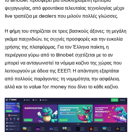
το Binobet προσφέρει μια ολοκληρωμένη εμπειρία
ψυχαγωγίας, από φρουτάκια τελευταίας τεχνολογίας μέχρι
live τραπέζια με dealers που μιλούν πολλές γλώσσες.
Η φήμη του στηρίζεται σε τρεις βασικούς άξονες: τη μεγάλη
γκάμα παιχνιδιών, τις συχνές προσφορές και την ευκολία
χρήσης της πλατφόρμας. Για τον Έλληνα παίκτη, η
περιέργεια γύρω από το Binobet σχετίζεται με το αν
μπορεί να ανταγωνιστεί τα νόμιμα καζίνο της χώρας που
λειτουργούν με άδεια της ΕΕΕΠ. Η απάντηση εξαρτάται
από πολλούς παράγοντες: τη νομιμότητα, την ασφάλεια,
αλλά και το value for money που δίνει το κάθε καζίνο.