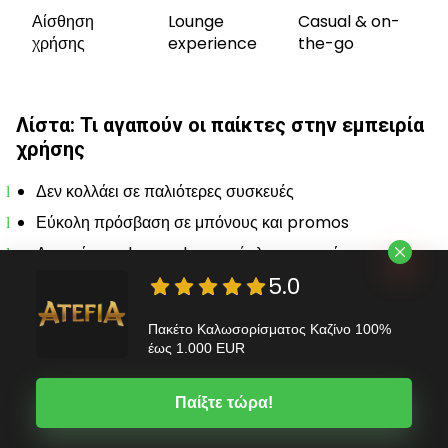
Αίσθηση
Lounge
Casual & on-
χρήσης
experience
the-go
Λίστα: Τι αγαπούν οι παίκτες στην εμπειρία
χρήσης
Δεν κολλάει σε παλιότερες συσκευές
Εύκολη πρόσβαση σε μπόνους και promos
Δυνατότητα demo play χωρίς λογαριασμό
5.0
Εύκολη εναλλαγή ανάμεσα σε κατηγορίες
Mobile App Binobet Casino:
Πακέτο Καλωσορίσματος Καζίνο 100%
έως 1.000 EUR
λειτουργίες & ευχρηστία
Παίξτε τώρα!
Πέρα από την mobile web έκδοση, το Binobet διαθέτει
και δική του εφαρμογή, η οποία είναι διαθέσιμη σε Android