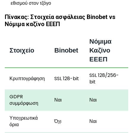
εθισμού στον τζόγο
Πίνακας: Στοιχεία ασφάλειας Binobet vs
Νόμιμα καζίνο ΕΕΕΠ
Νόμιμα
Στοιχείο
Binobet
Καζίνο
ΕΕΕΠ
SSL 128/256-
Κρυπτογράφηση
SSL 128-bit
bit
GDPR
Ναι
Ναι
συμμόρφωση
Υποχρεωτικά
Όχι
Ναι
όρια