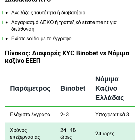
Ανεβάζεις ταυτότητα ή διαβατήριο
Λογαριασμό ΔΕΚΟ ή τραπεζικό statement για
διεύθυνση
Ενίοτε selfie με το έγγραφο
Πίνακας: Διαφορές KYC Binobet vs Νόμιμα
καζίνο ΕΕΕΠ
Νόμιμα
Παράμετρος
Binobet
Καζίνο
Ελλάδας
Ελάχιστα έγγραφα
2-3
Υποχρεωτικά 3
Χρόνος
24-48
24 ώρες
επεξεργασίας
ώρες