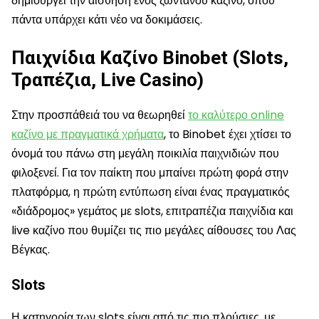
δημιουργεί την αίσθηση ενός ζωντανού καζίνο, όπου
πάντα υπάρχει κάτι νέο να δοκιμάσεις.
Παιχνίδια Καζίνο Binobet (Slots,
Τραπέζια, Live Casino)
Στην προσπάθειά του να θεωρηθεί
το καλύτερο online
καζίνο με πραγματικά χρήματα
, το Binobet έχει χτίσει το
όνομά του πάνω στη μεγάλη ποικιλία παιχνιδιών που
φιλοξενεί. Για τον παίκτη που μπαίνει πρώτη φορά στην
πλατφόρμα, η πρώτη εντύπωση είναι ένας πραγματικός
«διάδρομος» γεμάτος με slots, επιτραπέζια παιχνίδια και
live καζίνο που θυμίζει τις πιο μεγάλες αίθουσες του Λας
Βέγκας.
Slots
Η κατηγορία των slots είναι από τις πιο πλούσιες, με