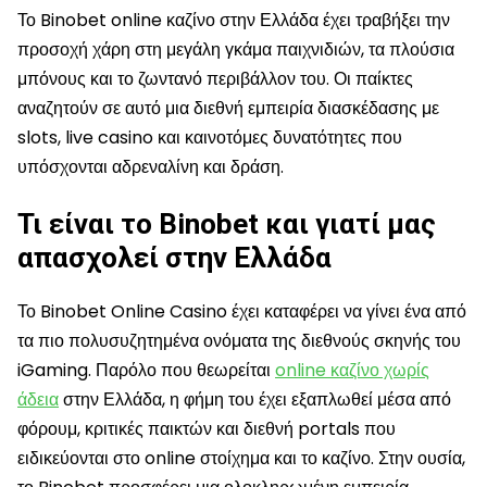
Το Binobet online καζίνο στην Ελλάδα έχει τραβήξει την
προσοχή χάρη στη μεγάλη γκάμα παιχνιδιών, τα πλούσια
μπόνους και το ζωντανό περιβάλλον του. Οι παίκτες
αναζητούν σε αυτό μια διεθνή εμπειρία διασκέδασης με
slots, live casino και καινοτόμες δυνατότητες που
υπόσχονται αδρεναλίνη και δράση.
Τι είναι το Binobet και γιατί μας
απασχολεί στην Ελλάδα
Το Binobet Online Casino έχει καταφέρει να γίνει ένα από
τα πιο πολυσυζητημένα ονόματα της διεθνούς σκηνής του
iGaming. Παρόλο που θεωρείται
online καζίνο χωρίς
άδεια
στην Ελλάδα, η φήμη του έχει εξαπλωθεί μέσα από
φόρουμ, κριτικές παικτών και διεθνή portals που
ειδικεύονται στο online στοίχημα και το καζίνο. Στην ουσία,