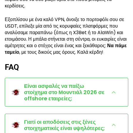
κερδίσεις.
Εξοπλίσου με ένα καλό VPN, άνοιξε το πορτοφόλι σου σε
USDT, επίλεξε μία από τις κορυφαίες πλατφόρμες που
αναλύσαμε παραπάνω (όπως η X3Bet ή το AlaWin) και
ετοιμάσου. Η μπάλα στήνεται στη σέντρα, οι ευκαιρίες είναι
αμέτρητες και ο στόχος είναι ένας και ξεκάθαρος:
Να πάμε
ταμείο
, με τους δικούς μας όρους. Καλά κέρδη!
FAQ
Είναι ασφαλές να παίξω
στοίχημα στο Μουντιάλ 2026 σε
offshore εταιρείες;
Γιατί οι αποδόσεις στις ξένες
στοιχηματικές είναι υψηλότερες;