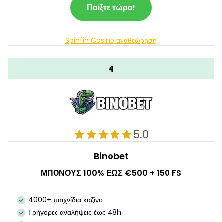
Παίξτε τώρα!
Spinfin Casino αναθεώρηση
4
5.0
Binobet
ΜΠΌΝΟΥΣ 100% ΈΩΣ €500 + 150 FS
4000+ παιχνίδια καζίνο
Γρήγορες αναλήψεις έως 48h