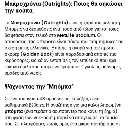
Μακροχρόνια (Outrights): Ποιος θα σηκώσει
την κούπα;
Τα
Μακροχρόνια (Outrights)
είναι η χαρά του μελετητή.
Μπορείς να δεσμεύσεις ένα ποσό από τώρα για το ποιος
θα φτάσει στον τελικό στο
MetLife Stadium
. Οι
αποδόσεις στις offshore είναι πάντα πιο “τσιμπημένες” σε
σχέση με τις ελληνικές. Επίσης, η αγορά για τον πρώτο
σκόρερ (
Golden Boot
) είναι παραδοσιακά από τις πιο
κερδοφόρες, ειδικά αν εντοπίσεις τον επιθετικό που έχει
εύκολο όμιλο και μπορεί να “φορτώσει” γκολ τις αδύναμες
ομάδες από νωρίς.
Ψάχνοντας την “Μπόμπα”
Σε ένα τουρνουά 48 ομάδων, οι εκπλήξεις είναι
μαθηματικά βέβαιες. Η αναζήτηση για μια καλοπληρωμένη
μπόμπα
(ένα τεράστιο αουτσάιντερ που κάνει τη ζημιά)
στη φάση των νοκ-άουτ μπορεί να απογειώσει το ταμείο
σου. Σε πλατφόρμες χωρίς όρια, ένα μικρό ποντάρισμα σε