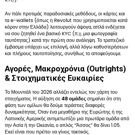
Αν πάλι προτιμάς παραδοσιακές μεθόδους, οι κάρτες και
τα e-wallets (όπως η Revolut που χρησιμοποιείται κατά
κόρον στην Ελλάδα) λειτουργούν άψογα, απλά ενδέχεται
να σου ζητηθεί ένα βασικό KYC (π.χ. μια φωτογραφία
ταυτότητας) κατά την πρώτη σου ανάληψη. Το τραπεζικό
έμβασμα υπάρχει ως επιλογή, αλλά λόγω καθυστερήσεων
και πλήρους ταυτοποίησης, συνήθως το αποφεύγουμε.
Αγορές, Μακροχρόνια (Outrights)
& Στοιχηματικές Ευκαιρίες
Το Μουντιάλ του 2026 αλλάζει εντελώς τον χάρτη του
στοιχήματος. Η αύξηση σε
48 ομάδες
σημαίνει ότι στη
φάση των ομίλων θα δούμε τεράστιες διαφορές
δυναμικότητας. Όταν ένα μεγαθήριο της Ευρώπης ή της
Λατινικής Αμερικής αντιμετωπίζει μια πρωτάρα ομάδα από
την Ασία ή την Ωκεανία, ο απλός “Άσσος” θα δίνει 1.05.
Εκεί είναι που πρέπει να γίνεις τακτικός.