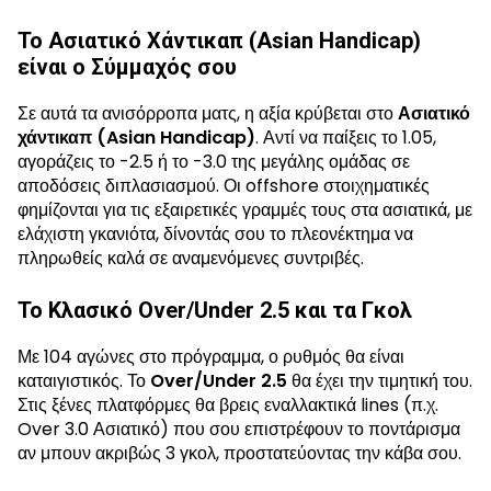
Το Ασιατικό Χάντικαπ (Asian Handicap)
είναι ο Σύμμαχός σου
Σε αυτά τα ανισόρροπα ματς, η αξία κρύβεται στο
Ασιατικό
χάντικαπ (Asian Handicap)
. Αντί να παίξεις το 1.05,
αγοράζεις το -2.5 ή το -3.0 της μεγάλης ομάδας σε
αποδόσεις διπλασιασμού. Οι offshore στοιχηματικές
φημίζονται για τις εξαιρετικές γραμμές τους στα ασιατικά, με
ελάχιστη γκανιότα, δίνοντάς σου το πλεονέκτημα να
πληρωθείς καλά σε αναμενόμενες συντριβές.
Το Κλασικό Over/Under 2.5 και τα Γκολ
Με 104 αγώνες στο πρόγραμμα, ο ρυθμός θα είναι
καταιγιστικός. Το
Over/Under 2.5
θα έχει την τιμητική του.
Στις ξένες πλατφόρμες θα βρεις εναλλακτικά lines (π.χ.
Over 3.0 Ασιατικό) που σου επιστρέφουν το ποντάρισμα
αν μπουν ακριβώς 3 γκολ, προστατεύοντας την κάβα σου.