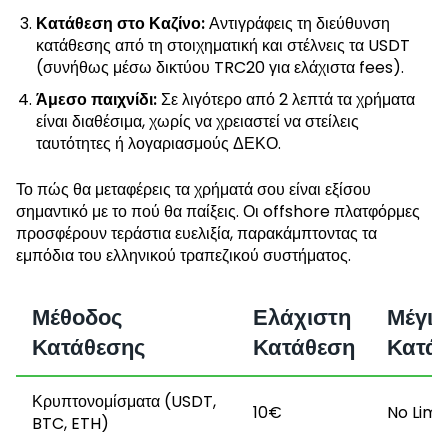
Κατάθεση στο Καζίνο:
Αντιγράφεις τη διεύθυνση
κατάθεσης από τη στοιχηματική και στέλνεις τα USDT
(συνήθως μέσω δικτύου TRC20 για ελάχιστα fees).
Άμεσο παιχνίδι:
Σε λιγότερο από 2 λεπτά τα χρήματα
είναι διαθέσιμα, χωρίς να χρειαστεί να στείλεις
ταυτότητες ή λογαριασμούς ΔΕΚΟ.
Το πώς θα μεταφέρεις τα χρήματά σου είναι εξίσου
σημαντικό με το πού θα παίξεις. Οι offshore πλατφόρμες
προσφέρουν τεράστια ευελιξία, παρακάμπτοντας τα
εμπόδια του ελληνικού τραπεζικού συστήματος.
Μέθοδος
Ελάχιστη
Μέγισ
Κατάθεσης
Κατάθεση
Κατά
Κρυπτονομίσματα (USDT,
10€
No Limit
BTC, ETH)