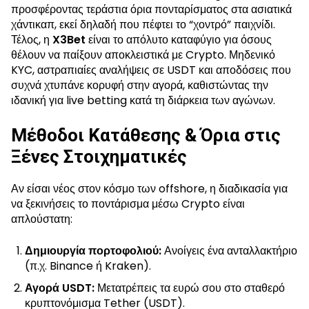
προσφέροντας τεράστια όρια πονταρίσματος στα ασιατικά
χάντικαπ, εκεί δηλαδή που πέφτει το “χοντρό” παιχνίδι.
Τέλος, η
X3Bet
είναι το απόλυτο καταφύγιο για όσους
θέλουν να παίξουν αποκλειστικά με Crypto. Μηδενικό
KYC, αστραπιαίες αναλήψεις σε USDT και αποδόσεις που
συχνά χτυπάνε κορυφή στην αγορά, καθιστώντας την
ιδανική για live betting κατά τη διάρκεια των αγώνων.
Μέθοδοι Κατάθεσης & Όρια στις
Ξένες Στοιχηματικές
Αν είσαι νέος στον κόσμο των offshore, η διαδικασία για
να ξεκινήσεις το ποντάρισμα μέσω Crypto είναι
απλούστατη:
Δημιουργία πορτοφολιού:
Ανοίγεις ένα ανταλλακτήριο
(π.χ. Binance ή Kraken).
Αγορά USDT:
Μετατρέπεις τα ευρώ σου στο σταθερό
κρυπτονόμισμα Tether (USDT).