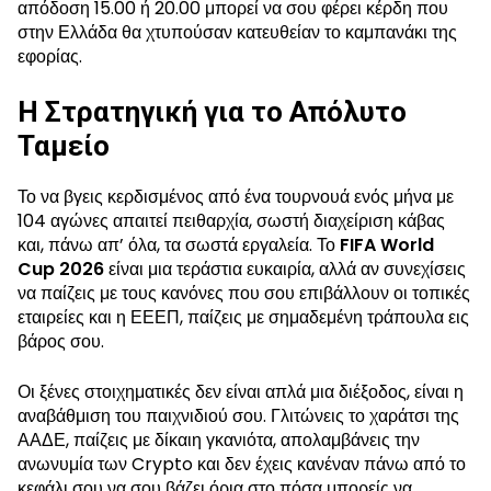
απόδοση 15.00 ή 20.00 μπορεί να σου φέρει κέρδη που
στην Ελλάδα θα χτυπούσαν κατευθείαν το καμπανάκι της
εφορίας.
Η Στρατηγική για το Απόλυτο
Ταμείο
Το να βγεις κερδισμένος από ένα τουρνουά ενός μήνα με
104 αγώνες απαιτεί πειθαρχία, σωστή διαχείριση κάβας
και, πάνω απ’ όλα, τα σωστά εργαλεία. Το
FIFA World
Cup 2026
είναι μια τεράστια ευκαιρία, αλλά αν συνεχίσεις
να παίζεις με τους κανόνες που σου επιβάλλουν οι τοπικές
εταιρείες και η ΕΕΕΠ, παίζεις με σημαδεμένη τράπουλα εις
βάρος σου.
Οι ξένες στοιχηματικές δεν είναι απλά μια διέξοδος, είναι η
αναβάθμιση του παιχνιδιού σου. Γλιτώνεις το χαράτσι της
ΑΑΔΕ, παίζεις με δίκαιη γκανιότα, απολαμβάνεις την
ανωνυμία των Crypto και δεν έχεις κανέναν πάνω από το
κεφάλι σου να σου βάζει όρια στο πόσα μπορείς να