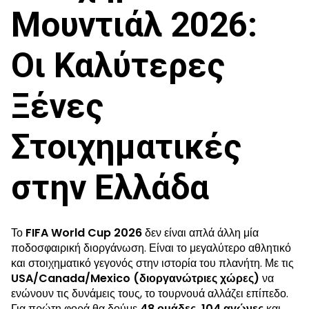
Μουντιάλ 2026:
Οι Καλύτερες
Ξένες
Στοιχηματικές
στην Ελλάδα
Το
FIFA World Cup 2026
δεν είναι απλά άλλη μία
ποδοσφαιρική διοργάνωση. Είναι το μεγαλύτερο αθλητικό
και στοιχηματικό γεγονός στην ιστορία του πλανήτη. Με τις
USA/Canada/Mexico (διοργανώτριες χώρες)
να
ενώνουν τις δυνάμεις τους, το τουρνουά αλλάζει επίπεδο.
Για πρώτη φορά θα δούμε
48 ομάδες, 104 αγώνες
και