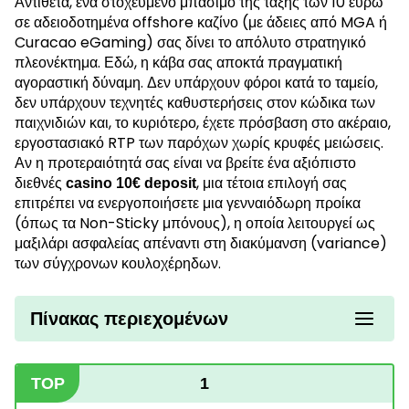
Αντίθετα, ένα στοχευμένο μπάσιμο της τάξης των 10 ευρώ
σε αδειοδοτημένα offshore καζίνο (με άδειες από MGA ή
Curacao eGaming) σας δίνει το απόλυτο στρατηγικό
πλεονέκτημα. Εδώ, η κάβα σας αποκτά πραγματική
αγοραστική δύναμη. Δεν υπάρχουν φόροι κατά το ταμείο,
δεν υπάρχουν τεχνητές καθυστερήσεις στον κώδικα των
παιχνιδιών και, το κυριότερο, έχετε πρόσβαση στο ακέραιο,
εργοστασιακό RTP των παρόχων χωρίς κρυφές μειώσεις.
Αν η προτεραιότητά σας είναι να βρείτε ένα αξιόπιστο
διεθνές
, μια τέτοια επιλογή σας
casino 10€ deposit
επιτρέπει να ενεργοποιήσετε μια γενναιόδωρη προίκα
(όπως τα Non-Sticky μπόνους), η οποία λειτουργεί ως
μαξιλάρι ασφαλείας απέναντι στη διακύμανση (variance)
των σύγχρονων κουλοχέρηδων.
Πίνακας περιεχομένων
TOP
1