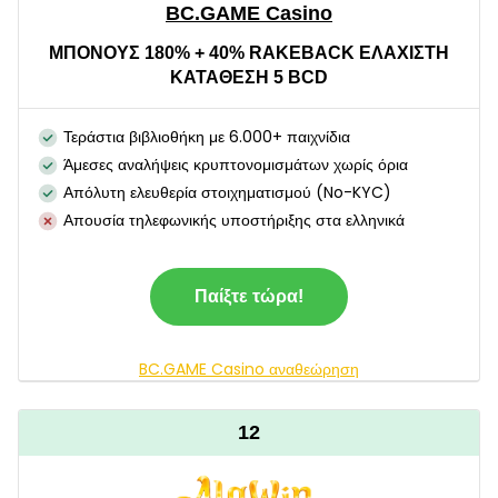
BC.GAME Casino
ΜΠΌΝΟΥΣ 180% + 40% RAKEBACK ΕΛΆΧΙΣΤΗ
ΚΑΤΆΘΕΣΗ 5 BCD
Τεράστια βιβλιοθήκη με 6.000+ παιχνίδια
Άμεσες αναλήψεις κρυπτονομισμάτων χωρίς όρια
Απόλυτη ελευθερία στοιχηματισμού (No-KYC)
Απουσία τηλεφωνικής υποστήριξης στα ελληνικά
Παίξτε τώρα!
BC.GAME Casino αναθεώρηση
12