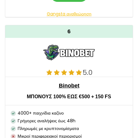
Gangsta αναθεώρηση
6
5.0
Binobet
ΜΠΌΝΟΥΣ 100% ΈΩΣ €500 + 150 FS
4000+ παιχνίδια καζίνο
Γρήγορες αναλήψεις έως 48h
Πληρωμές με κρυπτονομίσματα
Μικροί περιφερειακοί περιορισμοί