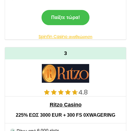
Παίξτε τώρα!
Spinfin Casino αναθεώρηση
3
4.8
Ritzo Casino
225% ΈΩΣ 3000 EUR + 300 FS 0XWAGERING
Πάνω από 6.000 slots