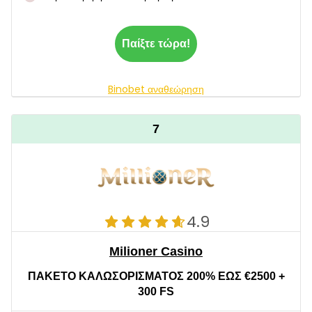
Παίξτε τώρα!
Binobet αναθεώρηση
7
4.9
Milioner Casino
ΠΑΚΈΤΟ ΚΑΛΩΣΟΡΊΣΜΑΤΟΣ 200% ΈΩΣ €2500 +
300 FS