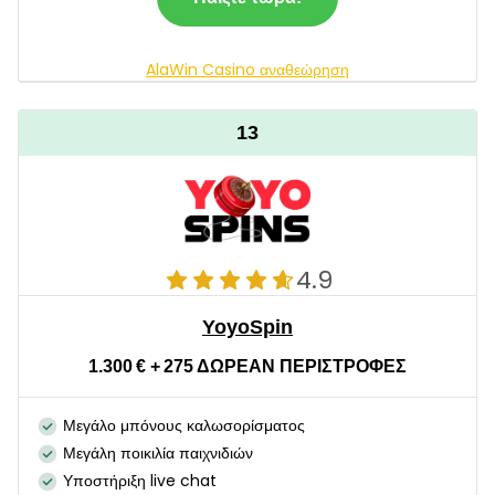
AlaWin Casino αναθεώρηση
13
4.9
YoyoSpin
1.300 € + 275 ΔΩΡΕΆΝ ΠΕΡΙΣΤΡΟΦΈΣ
Μεγάλο μπόνους καλωσορίσματος
Μεγάλη ποικιλία παιχνιδιών
Υποστήριξη live chat