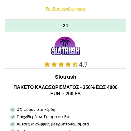
FairPari αναθεώρηση
21
4.7
Slotrush
ΠΑΚΈΤΟ ΚΑΛΩΣΟΡΊΣΜΑΤΟΣ - 350% ΈΩΣ 4000
EUR + 200 FS
0% φόρος στα κέρδη
Παιχνίδι μέσω Telegram Bot
Άμεσες αναλήψεις με κρυπτονομίσματα