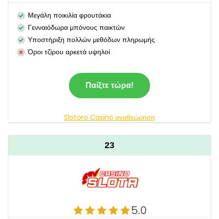
Μεγάλη ποικιλία φρουτάκια
Γενναιόδωρα μπόνους παικτών
Υποστήριξη πολλών μεθόδων πληρωμής
Όροι τζίρου αρκετά υψηλοί
Παίξτε τώρα!
Slotoro Casino αναθεώρηση
23
5.0