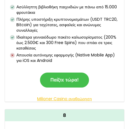
Ασύλληπτη βιβλιοθήκη παιχνιδιών με πάνω από 15.000
φρουτάκια
Πλήρης υποστήριξη κρυπτονομισμάτων (USDT TRC20,
Bitcoin) για ταχύτατες, ασφαλείς και ανώνυμες
συναλλαγές
Ιδιαίτερα γενναιόδωρο πακέτο καλωσορίσματος (200%
έως 2.500€ και 300 Free Spins) που σπάει σε τρεις
καταθέσεις
Απουσία αυτόνομης εφαρμογής (Native Mobile App)
για iOS και Android
Παίξτε τώρα!
Milioner Casino αναθεώρηση
8