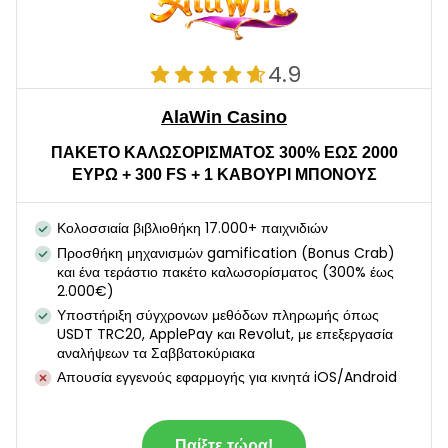
4.9
AlaWin Casino
ΠΑΚΈΤΟ ΚΑΛΩΣΟΡΊΣΜΑΤΟΣ 300% ΈΩΣ 2000
ΕΥΡΏ + 300 FS + 1 ΚΑΒΟΎΡΙ ΜΠΌΝΟΥΣ
Κολοσσιαία βιβλιοθήκη 17.000+ παιχνιδιών
Προσθήκη μηχανισμών gamification (Bonus Crab)
και ένα τεράστιο πακέτο καλωσορίσματος (300% έως
2.000€)
Υποστήριξη σύγχρονων μεθόδων πληρωμής όπως
USDT TRC20, ApplePay και Revolut, με επεξεργασία
αναλήψεων τα Σαββατοκύριακα
Απουσία εγγενούς εφαρμογής για κινητά iOS/Android
Παίξτε τώρα!