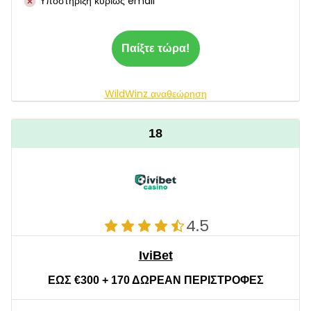
Υποστήριξη κυρίως email
Παίξτε τώρα!
WildWinz αναθεώρηση
18
4.5
IviBet
ΈΩΣ €300 + 170 ΔΩΡΕΆΝ ΠΕΡΙΣΤΡΟΦΈΣ