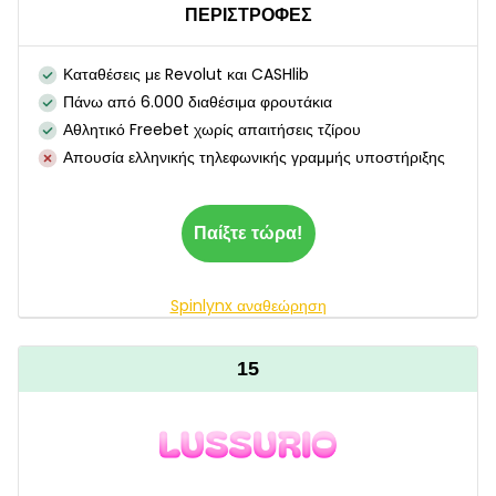
ΠΕΡΙΣΤΡΟΦΈΣ
Καταθέσεις με Revolut και CASHlib
Πάνω από 6.000 διαθέσιμα φρουτάκια
Αθλητικό Freebet χωρίς απαιτήσεις τζίρου
Απουσία ελληνικής τηλεφωνικής γραμμής υποστήριξης
Παίξτε τώρα!
Spinlynx αναθεώρηση
15