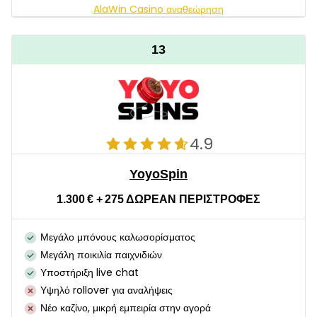
AlaWin Casino αναθεώρηση
13
4.9
YoyoSpin
1.300 € + 275 ΔΩΡΕΆΝ ΠΕΡΙΣΤΡΟΦΈΣ
Μεγάλο μπόνους καλωσορίσματος
Μεγάλη ποικιλία παιχνιδιών
Υποστήριξη live chat
Υψηλό rollover για αναλήψεις
Νέο καζίνο, μικρή εμπειρία στην αγορά