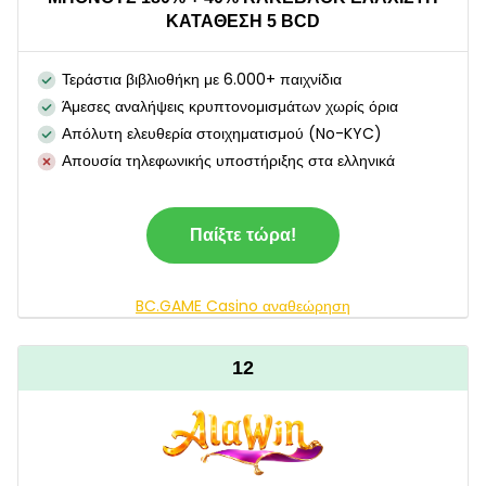
ΚΑΤΆΘΕΣΗ 5 BCD
Τεράστια βιβλιοθήκη με 6.000+ παιχνίδια
Άμεσες αναλήψεις κρυπτονομισμάτων χωρίς όρια
Απόλυτη ελευθερία στοιχηματισμού (No-KYC)
Απουσία τηλεφωνικής υποστήριξης στα ελληνικά
Παίξτε τώρα!
BC.GAME Casino αναθεώρηση
12