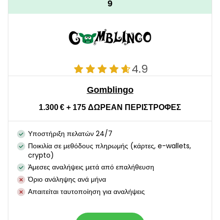
9
4.9
Gomblingo
1.300 € + 175 ΔΩΡΕΆΝ ΠΕΡΙΣΤΡΟΦΈΣ
Υποστήριξη πελατών 24/7
Ποικιλία σε μεθόδους πληρωμής (κάρτες, e-wallets,
crypto)
Άμεσες αναλήψεις μετά από επαλήθευση
Όριο ανάληψης ανά μήνα
Απαιτείται ταυτοποίηση για αναλήψεις