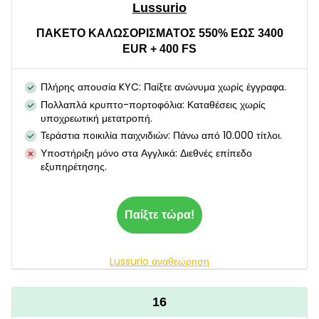
Lussurio
ΠΑΚΈΤΟ ΚΑΛΩΣΟΡΊΣΜΑΤΟΣ 550% ΈΩΣ 3400
EUR + 400 FS
Πλήρης απουσία KYC: Παίξτε ανώνυμα χωρίς έγγραφα.
Πολλαπλά κρυπτο-πορτοφόλια: Καταθέσεις χωρίς
υποχρεωτική μετατροπή.
Τεράστια ποικιλία παιχνιδιών: Πάνω από 10.000 τίτλοι.
Υποστήριξη μόνο στα Αγγλικά: Διεθνές επίπεδο
εξυπηρέτησης.
Παίξτε τώρα!
Lussurio αναθεώρηση
16