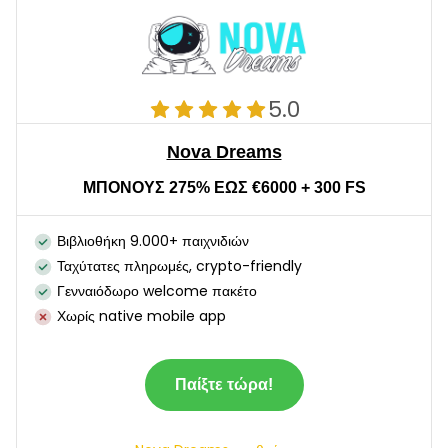
5.0
Nova Dreams
ΜΠΌΝΟΥΣ 275% ΈΩΣ €6000 + 300 FS
Βιβλιοθήκη 9.000+ παιχνιδιών
Ταχύτατες πληρωμές, crypto-friendly
Γενναιόδωρο welcome πακέτο
Χωρίς native mobile app
Παίξτε τώρα!