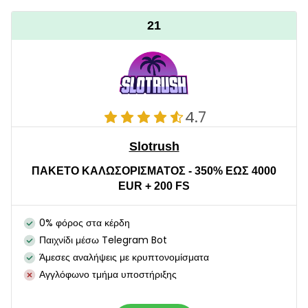
21
4.7
Slotrush
ΠΑΚΈΤΟ ΚΑΛΩΣΟΡΊΣΜΑΤΟΣ - 350% ΈΩΣ 4000
EUR + 200 FS
0% φόρος στα κέρδη
Παιχνίδι μέσω Telegram Bot
Άμεσες αναλήψεις με κρυπτονομίσματα
Αγγλόφωνο τμήμα υποστήριξης