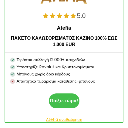
5.0
Atefia
ΠΑΚΈΤΟ ΚΑΛΩΣΟΡΊΣΜΑΤΟΣ ΚΑΖΊΝΟ 100% ΈΩΣ
1.000 EUR
Τεράστια συλλογή 12.000+ παιχνιδιών
Υποστηρίζει Revolut και Κρυπτονομίσματα
Μπόνους χωρίς όριο κέρδους
Απαιτητικό τζιράρισμα κατάθεσης-μπόνους
Παίξτε τώρα!
Atefia αναθεώρηση