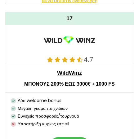
Nova Dreams αναθεώρηση
17
4.7
WildWinz
ΜΠΌΝΟΥΣ 200% ΈΩΣ 3000€ + 1000 FS
Δύο welcome bonus
Μεγάλη γκάμα παιχνιδιών
Συνεχείς προσφορές/τουρνουά
Υποστήριξη κυρίως email