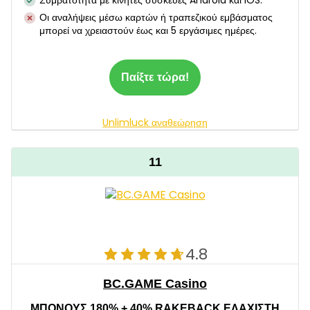
Οι αναλήψεις μέσω καρτών ή τραπεζικού εμβάσματος
μπορεί να χρειαστούν έως και 5 εργάσιμες ημέρες.
Παίξτε τώρα!
Unlimluck αναθεώρηση
11
4.8
BC.GAME Casino
ΜΠΌΝΟΥΣ 180% + 40% RAKEBACK ΕΛΆΧΙΣΤΗ