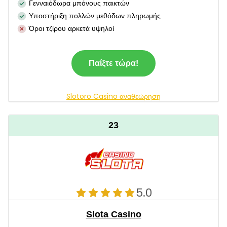
Γενναιόδωρα μπόνους παικτών
Υποστήριξη πολλών μεθόδων πληρωμής
Όροι τζίρου αρκετά υψηλοί
Παίξτε τώρα!
Slotoro Casino αναθεώρηση
23
5.0
Slota Casino