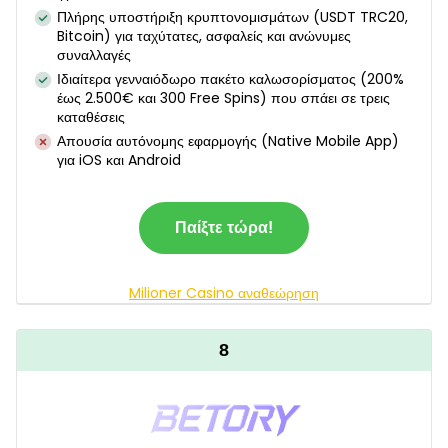
Πλήρης υποστήριξη κρυπτονομισμάτων (USDT TRC20,
Bitcoin) για ταχύτατες, ασφαλείς και ανώνυμες
συναλλαγές
Ιδιαίτερα γενναιόδωρο πακέτο καλωσορίσματος (200%
έως 2.500€ και 300 Free Spins) που σπάει σε τρεις
καταθέσεις
Απουσία αυτόνομης εφαρμογής (Native Mobile App)
για iOS και Android
Παίξτε τώρα!
Milioner Casino αναθεώρηση
8