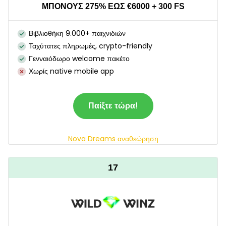
ΜΠΌΝΟΥΣ 275% ΈΩΣ €6000 + 300 FS
Βιβλιοθήκη 9.000+ παιχνιδιών
Ταχύτατες πληρωμές, crypto-friendly
Γενναιόδωρο welcome πακέτο
Χωρίς native mobile app
Παίξτε τώρα!
Nova Dreams αναθεώρηση
17