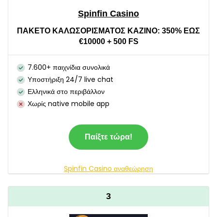
Spinfin Casino
ΠΑΚΈΤΟ ΚΑΛΩΣΟΡΊΣΜΑΤΟΣ ΚΑΖΊΝΟ: 350% ΈΩΣ
€10000 + 500 FS
7.600+ παιχνίδια συνολικά
Υποστήριξη 24/7 live chat
Ελληνικά στο περιβάλλον
Χωρίς native mobile app
Παίξτε τώρα!
Spinfin Casino αναθεώρηση
3