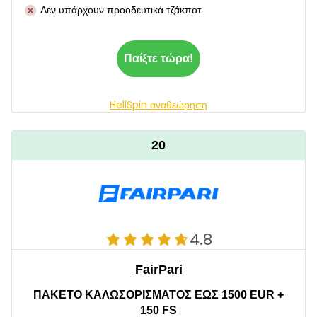
Δεν υπάρχουν προοδευτικά τζάκποτ
Παίξτε τώρα!
HellSpin αναθεώρηση
20
4.8
FairPari
ΠΑΚΈΤΟ ΚΑΛΩΣΟΡΊΣΜΑΤΟΣ ΈΩΣ 1500 EUR +
150 FS