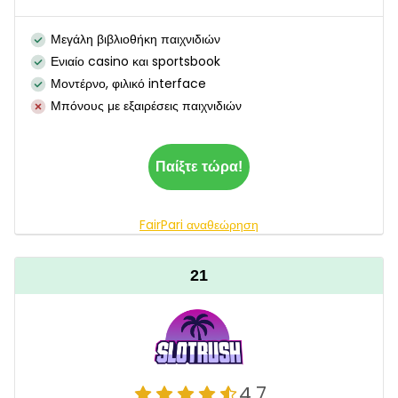
Μεγάλη βιβλιοθήκη παιχνιδιών
Ενιαίο casino και sportsbook
Μοντέρνο, φιλικό interface
Μπόνους με εξαιρέσεις παιχνιδιών
Παίξτε τώρα!
FairPari αναθεώρηση
21
4.7