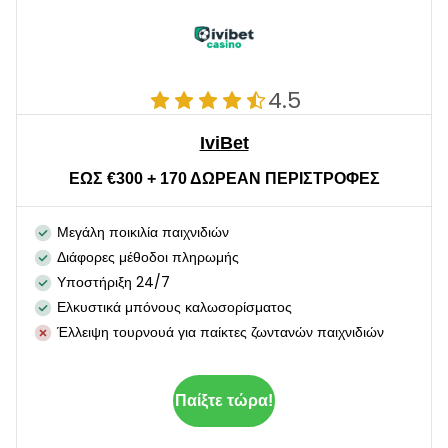
4.5
IviBet
ΈΩΣ €300 + 170 ΔΩΡΕΆΝ ΠΕΡΙΣΤΡΟΦΈΣ
Μεγάλη ποικιλία παιχνιδιών
Διάφορες μέθοδοι πληρωμής
Υποστήριξη 24/7
Ελκυστικά μπόνους καλωσορίσματος
Έλλειψη τουρνουά για παίκτες ζωντανών παιχνιδιών
Παίξτε τώρα!