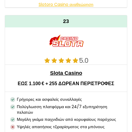
Slotoro Casino αναθεώρηση
23
5.0
Slota Casino
ΈΩΣ 1.100 € + 255 ΔΩΡΕΆΝ ΠΕΡΙΣΤΡΟΦΈΣ
Γρήγορες και ασφαλείς συναλλαγές
Πολύγλωσση πλατφόρμα και 24/7 εξυπηρέτηση
πελατών
Μεγάλη γκάμα παιχνιδιών από κορυφαίους παρόχους
Υψηλές απαιτήσεις τζιραρίσματος στα μπόνους