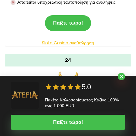
Απαιτείται υποχρεωτική ταυτοποίηση για αναλήψεις
Παίξτε τώρα!
Slota Casino αναθεώρηση
24
5.0
4.8
Πακέτο Καλωσορίσματος Καζίνο 100%
έως 1.000 EUR
Mino Casino
Παίξτε τώρα!
250% ΈΩΣ 2.300 € + 400 ΔΩΡΕΆΝ ΠΕΡΙΣΤΡΟΦΈΣ