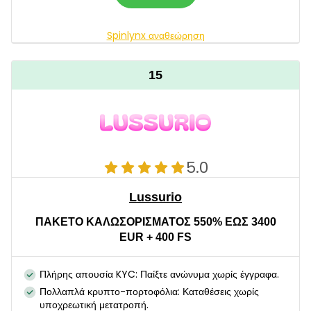
Spinlynx αναθεώρηση
15
5.0
Lussurio
ΠΑΚΈΤΟ ΚΑΛΩΣΟΡΊΣΜΑΤΟΣ 550% ΈΩΣ 3400
EUR + 400 FS
Πλήρης απουσία KYC: Παίξτε ανώνυμα χωρίς έγγραφα.
Πολλαπλά κρυπτο-πορτοφόλια: Καταθέσεις χωρίς
υποχρεωτική μετατροπή.