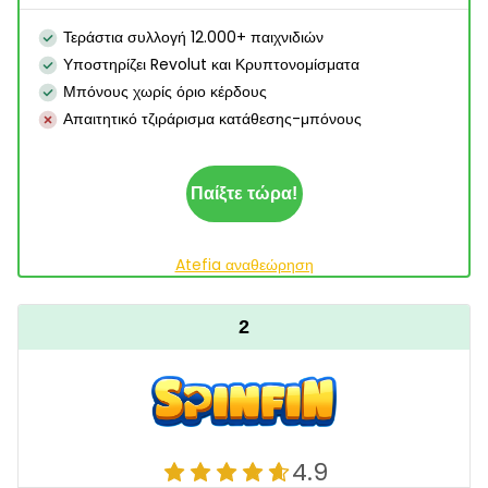
Τεράστια συλλογή 12.000+ παιχνιδιών
Υποστηρίζει Revolut και Κρυπτονομίσματα
Μπόνους χωρίς όριο κέρδους
Απαιτητικό τζιράρισμα κατάθεσης-μπόνους
Παίξτε τώρα!
Atefia αναθεώρηση
2
4.9