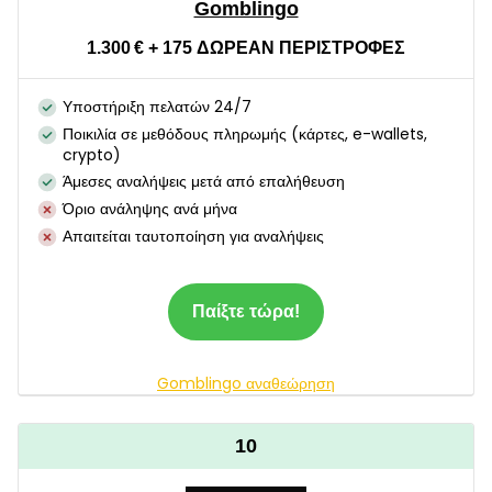
Gomblingo
1.300 € + 175 ΔΩΡΕΆΝ ΠΕΡΙΣΤΡΟΦΈΣ
Υποστήριξη πελατών 24/7
Ποικιλία σε μεθόδους πληρωμής (κάρτες, e-wallets,
crypto)
Άμεσες αναλήψεις μετά από επαλήθευση
Όριο ανάληψης ανά μήνα
Απαιτείται ταυτοποίηση για αναλήψεις
Παίξτε τώρα!
Gomblingo αναθεώρηση
10