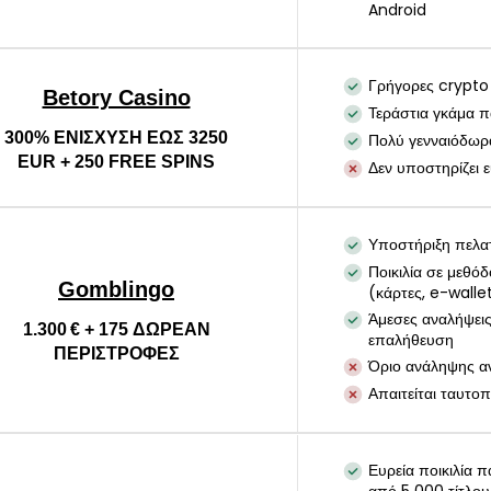
Android
Γρήγορες crypto
Betory Casino
Τεράστια γκάμα π
300% ΕΝΊΣΧΥΣΗ ΈΩΣ 3250
Πολύ γενναιόδωρ
EUR + 250 FREE SPINS
Δεν υποστηρίζει 
Υποστήριξη πελ
Ποικιλία σε μεθ
Gomblingo
(κάρτες, e-walle
Άμεσες αναλήψεις
1.300 € + 175 ΔΩΡΕΆΝ
επαλήθευση
ΠΕΡΙΣΤΡΟΦΈΣ
Όριο ανάληψης α
Απαιτείται ταυτο
Ευρεία ποικιλία π