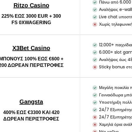
Πάνω από 6.000 
Ritzo Casino
Αναλήψεις e-wal
225% ΈΩΣ 3000 EUR + 300
Live chat υποστ
FS 0XWAGERING
Χωρίς τηλεφωνικ
12.000+ παιχνίδι
X3Bet Casino
6.000+ slot ga
ΜΠΌΝΟΥΣ 100% ΈΩΣ €600 +
Αναλήψεις έως 4
200 ΔΩΡΕΆΝ ΠΕΡΙΣΤΡΟΦΈΣ
Sticky bonus στ
Μεγάλη ποικιλία 
Γενναιόδωρα μπ
Gangsta
Υποστήριξη πολ
24/7 Εξυπηρέτη
400% ΈΩΣ €3300 ΚΑΙ 420
24/7 Εξυπηρέτη
ΔΩΡΕΆΝ ΠΕΡΙΣΤΡΟΦΈΣ
Χαμηλά όρια ανάλ
Νέο καζίνο