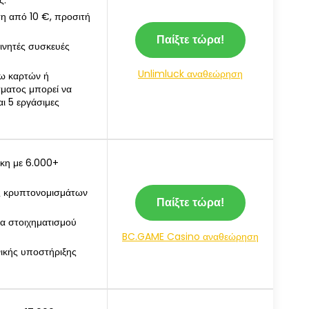
ς.
η από 10 €, προσιτή
Παίξτε τώρα!
ινητές συσκευές
Unlimluck αναθεώρηση
σω καρτών ή
ματος μπορεί να
αι 5 εργάσιμες
ήκη με 6.000+
ς κρυπτονομισμάτων
Παίξτε τώρα!
α στοιχηματισμού
BC.GAME Casino αναθεώρηση
ικής υποστήριξης