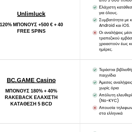
από 5 000 τίτλου
Ελάχιστη κατάθεσ
για όλους.
Unlimluck
Συμβατότητα με κ
120% ΜΠΌΝΟΥΣ +500 € + 40
Android και iOS.
FREE SPINS
Οι αναλήψεις μέ
τραπεζικού εμβάσ
χρειαστούν έως κ
ημέρες.
Τεράστια βιβλιοθ
παιχνίδια
BC.GAME Casino
Άμεσες αναλήψει
χωρίς όρια
ΜΠΌΝΟΥΣ 180% + 40%
Απόλυτη ελευθερί
RAKEBACK ΕΛΆΧΙΣΤΗ
(No-KYC)
ΚΑΤΆΘΕΣΗ 5 BCD
Απουσία τηλεφων
στα ελληνικά