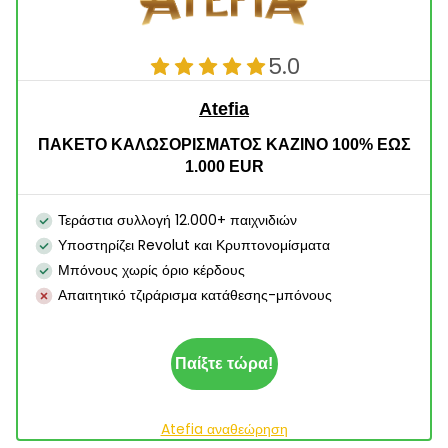
5.0
Atefia
ΠΑΚΈΤΟ ΚΑΛΩΣΟΡΊΣΜΑΤΟΣ ΚΑΖΊΝΟ 100% ΈΩΣ
1.000 EUR
Τεράστια συλλογή 12.000+ παιχνιδιών
Υποστηρίζει Revolut και Κρυπτονομίσματα
Μπόνους χωρίς όριο κέρδους
Απαιτητικό τζιράρισμα κατάθεσης-μπόνους
Παίξτε τώρα!
Atefia αναθεώρηση