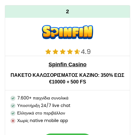
2
4.9
Spinfin Casino
ΠΑΚΈΤΟ ΚΑΛΩΣΟΡΊΣΜΑΤΟΣ ΚΑΖΊΝΟ: 350% ΈΩΣ
€10000 + 500 FS
7.600+ παιχνίδια συνολικά
Υποστήριξη 24/7 live chat
Ελληνικά στο περιβάλλον
Χωρίς native mobile app