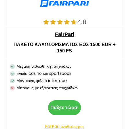
4.8
FairPari
ΠΑΚΈΤΟ ΚΑΛΩΣΟΡΊΣΜΑΤΟΣ ΈΩΣ 1500 EUR +
150 FS
Μεγάλη βιβλιοθήκη παιχνιδιών
Ενιαίο casino και sportsbook
Μοντέρνο, φιλικό interface
Μπόνους με εξαιρέσεις παιχνιδιών
Παίξτε τώρα!
FairPari αναθεώρηση