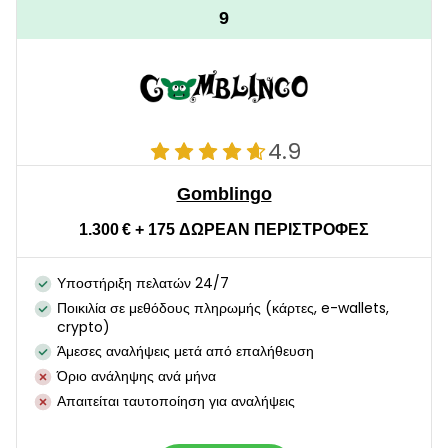
9
4.9
Gomblingo
1.300 € + 175 ΔΩΡΕΆΝ ΠΕΡΙΣΤΡΟΦΈΣ
Υποστήριξη πελατών 24/7
Ποικιλία σε μεθόδους πληρωμής (κάρτες, e-wallets,
crypto)
Άμεσες αναλήψεις μετά από επαλήθευση
Όριο ανάληψης ανά μήνα
Απαιτείται ταυτοποίηση για αναλήψεις