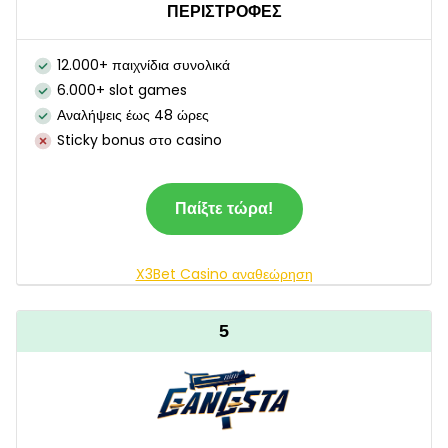
ΠΕΡΙΣΤΡΟΦΈΣ
12.000+ παιχνίδια συνολικά
6.000+ slot games
Αναλήψεις έως 48 ώρες
Sticky bonus στο casino
Παίξτε τώρα!
X3Bet Casino αναθεώρηση
5