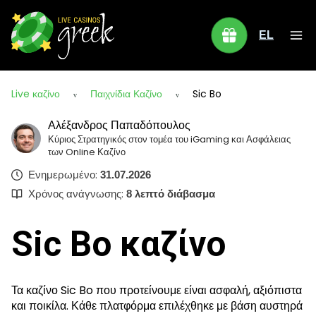
EL
Live καζίνο
Παιχνίδια Καζίνο
Sic Bo
Αλέξανδρος Παπαδόπουλος
Κύριος Στρατηγικός στον τομέα του iGaming και Ασφάλειας
των Online Καζίνο
Ενημερωμένο:
31.07.2026
Χρόνος ανάγνωσης:
8
λεπτό διάβασμα
Sic Bo καζίνο
Τα καζίνο Sic Bo που προτείνουμε είναι ασφαλή, αξιόπιστα
και ποικίλα. Κάθε πλατφόρμα επιλέχθηκε με βάση αυστηρά