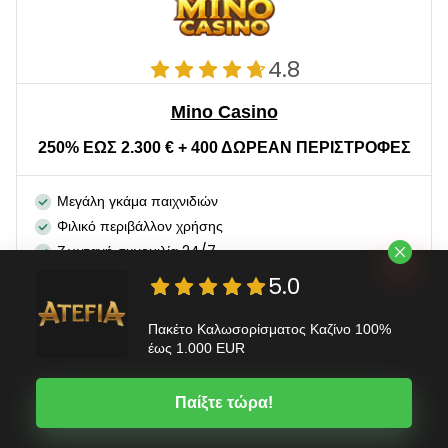
4.8
Mino Casino
250% ΈΩΣ 2.300 € + 400 ΔΩΡΕΆΝ ΠΕΡΙΣΤΡΟΦΈΣ
Μεγάλη γκάμα παιχνιδιών
Φιλικό περιβάλλον χρήσης
Ζωντανή συνομιλία 24/7
Χωρίς βραδινές αναλήψεις
5.0
Πακέτο Καλωσορίσματος Καζίνο 100%
Παίξτε τώρα!
έως 1.000 EUR
Παίξτε τώρα!
Mino Casino αναθεώρηση