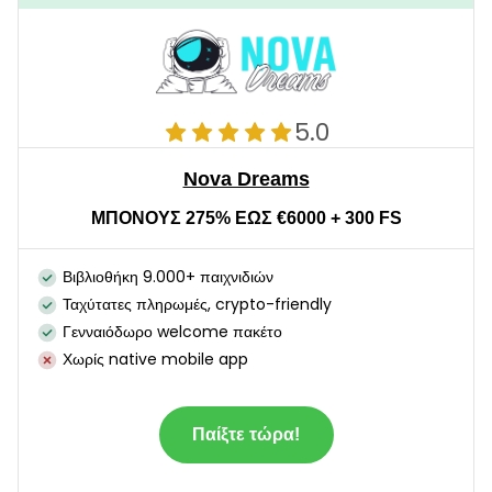
5.0
Nova Dreams
ΜΠΌΝΟΥΣ 275% ΈΩΣ €6000 + 300 FS
Βιβλιοθήκη 9.000+ παιχνιδιών
Ταχύτατες πληρωμές, crypto-friendly
Γενναιόδωρο welcome πακέτο
Χωρίς native mobile app
Παίξτε τώρα!