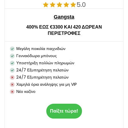
5.0
Gangsta
400% ΈΩΣ €3300 ΚΑΙ 420 ΔΩΡΕΆΝ
ΠΕΡΙΣΤΡΟΦΈΣ
Μεγάλη ποικιλία παιχνιδιών
Γενναιόδωρα μπόνους
Υποστήριξη πολλών πληρωμών
24/7 Εξυπηρέτηση πελατών
24/7 Εξυπηρέτηση πελατών
Χαμηλά όρια ανάληψης για μη VIP
Νέο καζίνο
Παίξτε τώρα!