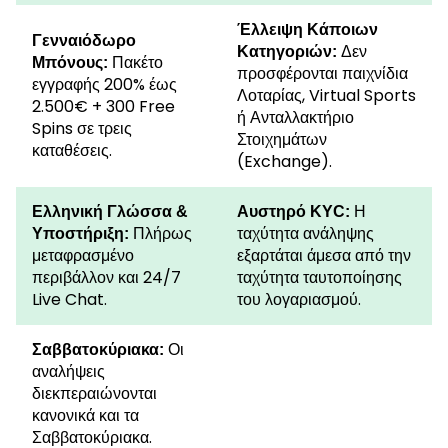
Έλλειψη Κάποιων
Γενναιόδωρο
Δεν
Κατηγοριών:
Πακέτο
Μπόνους:
προσφέρονται παιχνίδια
εγγραφής 200% έως
Λοταρίας, Virtual Sports
2.500€ + 300 Free
ή Ανταλλακτήριο
Spins σε τρεις
Στοιχημάτων
καταθέσεις.
(Exchange).
Η
Ελληνική Γλώσσα &
Αυστηρό KYC:
Πλήρως
ταχύτητα ανάληψης
Υποστήριξη:
μεταφρασμένο
εξαρτάται άμεσα από την
περιβάλλον και 24/7
ταχύτητα ταυτοποίησης
Live Chat.
του λογαριασμού.
Οι
Σαββατοκύριακα:
αναλήψεις
διεκπεραιώνονται
κανονικά και τα
Σαββατοκύριακα.