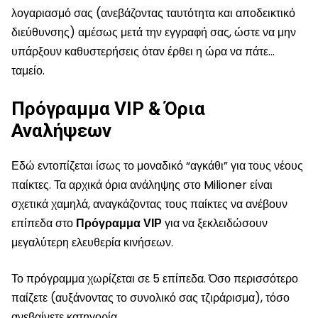
λογαριασμό σας (ανεβάζοντας ταυτότητα και αποδεικτικό
διεύθυνσης) αμέσως μετά την εγγραφή σας, ώστε να μην
υπάρξουν καθυστερήσεις όταν έρθει η ώρα να πάτε…
ταμείο.
Πρόγραμμα VIP & Όρια
Αναλήψεων
Εδώ εντοπίζεται ίσως το μοναδικό “αγκάθι” για τους νέους
παίκτες. Τα αρχικά όρια ανάληψης στο Milioner είναι
σχετικά χαμηλά, αναγκάζοντας τους παίκτες να ανέβουν
επίπεδα στο
για να ξεκλειδώσουν
Πρόγραμμα VIP
μεγαλύτερη ελευθερία κινήσεων.
Το πρόγραμμα χωρίζεται σε 5 επίπεδα. Όσο περισσότερο
παίζετε (αυξάνοντας το συνολικό σας τζιράρισμα), τόσο
ανεβαίνετε κατηγορία.