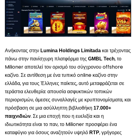
Ανήκοντας στην
και τρέχοντας
Lumina Holdings Limitada
πάνω στην πανίσχυρη πλατφόρμα της
, το
GMBL Tech
Milioner αποτελεί τον ορισμό του σύγχρονου offshore
καζίνο. Σε αντίθεση με ένα τυπικό online καζίνο στην
ελλάδα, για τους Έλληνες παίκτες, αυτό μεταφράζεται σε
τεράστια ελευθερία: απουσία ασφυκτικών τοπικών
περιορισμών, άμεσες συναλλαγές με κρυπτονομίσματα, και
πρόσβαση σε μια ασύλληπτη βιβλιοθήκη
17.000+
. Σε μια εποχή που η ευελιξία και η
παιχνιδιών
ιδιωτικότητα είναι το παν, το Milioner προσφέρει ένα
καταφύγιο για όσους αναζητούν υψηλό
, γρήγορες
RTP