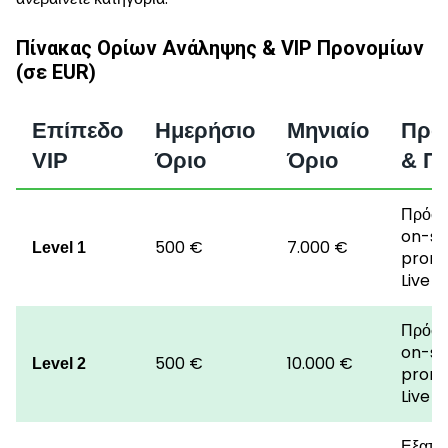
Πίνακας Ορίων Ανάληψης & VIP Προνομίων
(σε EUR)
Επίπεδο
Ημερήσιο
Μηνιαίο
Προ
VIP
Όριο
Όριο
& Π
Πρόσβ
on-si
500 €
7.000 €
Level 1
promo
Live 
Πρόσβ
on-si
500 €
10.000 €
Level 2
promo
Live 
Εξατο