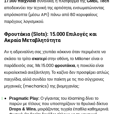
συνολικά, η πλατφόρμα της
17.000 παιχνίδια
GMBL Tech
αποδεικνύει την τεχνική της αρτιότητα, ενσωματώνοντας
απρόσκοπτα (μέσω API) πάνω από 80 κορυφαίους
παρόχους λογισμικού.
Φρουτάκια (Slots): 15.000 Επιλογές και
Ακραία Μεταβλητότητα
Αν η αδρεναλίνη σας χτυπάει κόκκινο όταν περιμένετε να
σκάσει το τρίτο
στην οθόνη, το Milioner είναι ο
σκατερί
παράδεισός σας. Με 15.000
, η ποικιλία είναι
φρουτάκια
κυριολεκτικά ανεξάντλητη. Το καζίνο δεν προσφέρει απλώς
παιχνίδια, αλλά συνδέει τον παίκτη με τις πιο σύγχρονες
μηχανικές (mechanics) της βιομηχανίας:
Ο γίγαντας του iGaming δίνει το
Pragmatic Play:
παρών με τίτλους που υποστηρίζουν το θρυλικό δίκτυο
, μοιράζοντας τυχαία έπαθλα καθημερινά.
Drops & Wins