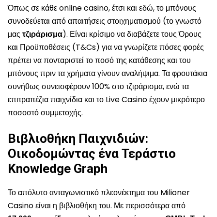
Όπως σε κάθε online casino, έτσι και εδώ, το μπόνους
συνοδεύεται από απαιτήσεις στοιχηματισμού (το γνωστό
μας
). Είναι κρίσιμο να διαβάζετε τους Όρους
τζιράρισμα
και Προϋποθέσεις (T&Cs) για να γνωρίζετε πόσες φορές
πρέπει να πονταριστεί το ποσό της κατάθεσης και του
μπόνους πριν τα χρήματα γίνουν αναλήψιμα. Τα φρουτάκια
συνήθως συνεισφέρουν 100% στο τζιράρισμα, ενώ τα
επιτραπέζια παιχνίδια και το Live Casino έχουν μικρότερο
ποσοστό συμμετοχής.
Βιβλιοθήκη Παιχνιδιών:
Οικοδομώντας ένα Τεράστιο
Knowledge Graph
Το απόλυτο ανταγωνιστικό πλεονέκτημα του Milioner
Casino είναι η βιβλιοθήκη του. Με περισσότερα από