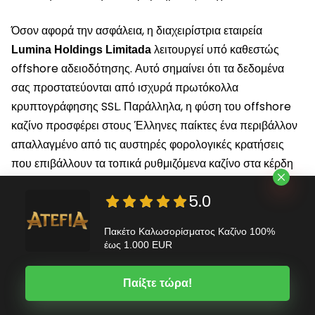
Όσον αφορά την ασφάλεια, η διαχειρίστρια εταιρεία
λειτουργεί υπό καθεστώς
Lumina Holdings Limitada
offshore αδειοδότησης. Αυτό σημαίνει ότι τα δεδομένα
σας προστατεύονται από ισχυρά πρωτόκολλα
κρυπτογράφησης SSL. Παράλληλα, η φύση του offshore
καζίνο προσφέρει στους Έλληνες παίκτες ένα περιβάλλον
απαλλαγμένο από τις αυστηρές φορολογικές κρατήσεις
που επιβάλλουν τα τοπικά ρυθμιζόμενα καζίνο στα κέρδη
ανά δελτίο/συνεδρία, αφήνοντας την ευθύνη της δήλωσης
5.0
αποκλειστικά στον παίκτη.
Πακέτο Καλωσορίσματος Καζίνο 100%
Το
έκανε μια εντυπωσιακή είσοδο τον
Milioner Casino
έως 1.000 EUR
Σεπτέμβριο του 2025 και δικαίως τραβάει τα βλέμματα. Με
μια ασύλληπτη δεξαμενή 17.000+ παιχνιδιών, συνεργασίες
Παίξτε τώρα!
με κορυφαίους παρόχους (Pragmatic, Evolution, Nolimit
City, Spribe) και ένα εξαιρετικά γενναιόδωρο πακέτο