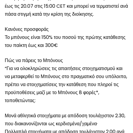
έως τις 20.07 στις 15:00 CET και μπορεί να τερματιστεί ανά
πάσα στιγμή κατά την κρίση της διοίκησης.
Κανόνες προσφοράς
Το μπόνους είναι 150% του ποσού της πρώτης κατάθεσης
του παίκτη έως και 300€
Πώς να πάρεις το Μπόνους
“Για να ολοκληρώσεις τις απαιτήσεις στοιχηματισμού και
να μεταφερθεί το Μπόνους στο πραγματικό σου υπόλοιπο,
πρέπει να στοιχηματίσεις την κατάθεση που πληροί τις
προϋποθέσεις μαζί με το Μπόνους 8 φορές*,
τοποθετώντας:
Μονά αθλητικά στοιχήματα με απόδοση τουλάχιστον 2.30,
που διακανονίζονται ως κερδισμένα/χαμένα·
Πολλαπλά στοιχήματα με απόδοση τουλάχιστον 2.00 ανά