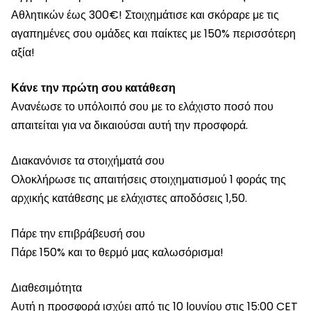
Αθλητικών έως 300€! Στοιχημάτισε και σκόραρε με τις
αγαπημένες σου ομάδες και παίκτες με 150% περισσότερη
αξία!
Κάνε την πρώτη σου κατάθεση
Ανανέωσε το υπόλοιπό σου με το ελάχιστο ποσό που
απαιτείται για να δικαιούσαι αυτή την προσφορά.
Διακανόνισε τα στοιχήματά σου
Ολοκλήρωσε τις απαιτήσεις στοιχηματισμού 1 φοράς της
αρχικής κατάθεσης με ελάχιστες αποδόσεις 1,50.
Πάρε την επιβράβευσή σου
Πάρε 150% και το θερμό μας καλωσόρισμα!
Διαθεσιμότητα
Αυτή η προσφορά ισχύει από τις 10 Ιουνίου στις 15:00 CET