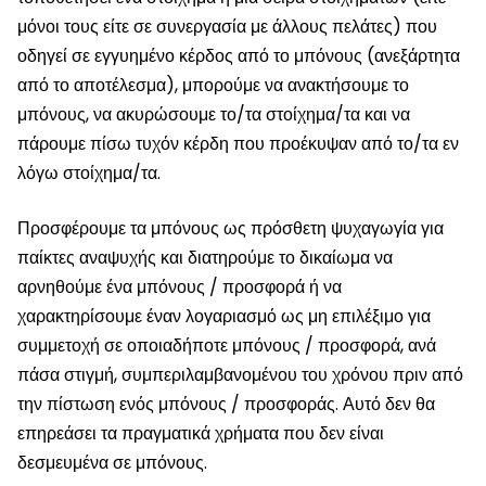
μόνοι τους είτε σε συνεργασία με άλλους πελάτες) που
οδηγεί σε εγγυημένο κέρδος από το μπόνους (ανεξάρτητα
από το αποτέλεσμα), μπορούμε να ανακτήσουμε το
μπόνους, να ακυρώσουμε το/τα στοίχημα/τα και να
πάρουμε πίσω τυχόν κέρδη που προέκυψαν από το/τα εν
λόγω στοίχημα/τα.
Προσφέρουμε τα μπόνους ως πρόσθετη ψυχαγωγία για
παίκτες αναψυχής και διατηρούμε το δικαίωμα να
αρνηθούμε ένα μπόνους / προσφορά ή να
χαρακτηρίσουμε έναν λογαριασμό ως μη επιλέξιμο για
συμμετοχή σε οποιαδήποτε μπόνους / προσφορά, ανά
πάσα στιγμή, συμπεριλαμβανομένου του χρόνου πριν από
την πίστωση ενός μπόνους / προσφοράς. Αυτό δεν θα
επηρεάσει τα πραγματικά χρήματα που δεν είναι
δεσμευμένα σε μπόνους.