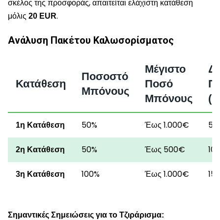
σκέλος της προσφοράς, απαιτείται ελάχιστη κατάθεση
μόλις
.
20 EUR
Ανάλυση Πακέτου Καλωσορίσματος
Μέγιστο
Δ
Ποσοστό
Κατάθεση
Ποσό
Π
Μπόνους
Μπόνους
(F
50%
Έως 1.000€
50
1η Κατάθεση
50%
Έως 500€
100
2η Κατάθεση
100%
Έως 1.000€
150
3η Κατάθεση
Σημαντικές Σημειώσεις για το Τζιράρισμα: