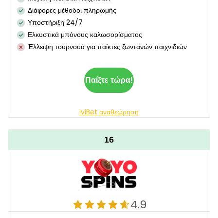
Διάφορες μέθοδοι πληρωμής
Υποστήριξη 24/7
Ελκυστικά μπόνους καλωσορίσματος
Έλλειψη τουρνουά για παίκτες ζωντανών παιχνιδιών
Παίξτε τώρα!
IviBet αναθεώρηση
16
4.9