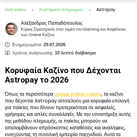
Live καζίνο
Συστήματα πληρωμών
Astropay
Αλέξανδρος Παπαδόπουλος
Κύριος Στρατηγικός στον τομέα του iGaming και Ασφάλειας
των Online Καζίνο
Ενημερωμένο:
29.07.2026
Χρόνος ανάγνωσης:
10
λεπτό διάβασμα
Κορυφαία Καζίνο που Δέχονται
Astropay το 2026
Όπως τα περισσότερα
νομιμα online casino
, τα καζίνο
που δέχονται Astropay αποτελούν μια κορυφαία επιλογή
για παίκτες που δίνουν προτεραιότητα σε ασφαλείς,
γρήγορες και απλές συναλλαγές. Με την υποστήριξη αυτής
της μεθόδου πληρωμής, οι παίκτες μπορούν να
απολαμβάνουν απρόσκοπτες καταθέσεις και αναλήψεις,
ενισχύοντας τη συνολική εμπειρία παιχνιδιού. Αυτά τα