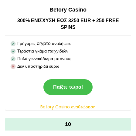
Betory Casino
300% ΕΝΊΣΧΥΣΗ ΈΩΣ 3250 EUR + 250 FREE
SPINS
Γρήγορες crypto αναλήψεις
Τεράστια γκάμα παιχνιδιών
Πολύ γενναιόδωρα μπόνους
Δεν υποστηρίζει ευρώ
Παίξτε τώρα!
Betory Casino αναθεώρηση
10