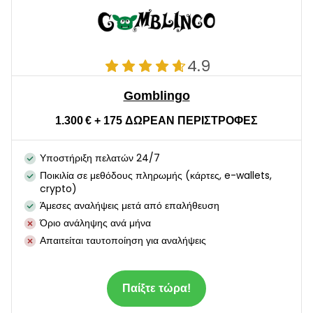
4.9
Gomblingo
1.300 € + 175 ΔΩΡΕΆΝ ΠΕΡΙΣΤΡΟΦΈΣ
Υποστήριξη πελατών 24/7
Ποικιλία σε μεθόδους πληρωμής (κάρτες, e-wallets,
crypto)
Άμεσες αναλήψεις μετά από επαλήθευση
Όριο ανάληψης ανά μήνα
Απαιτείται ταυτοποίηση για αναλήψεις
Παίξτε τώρα!