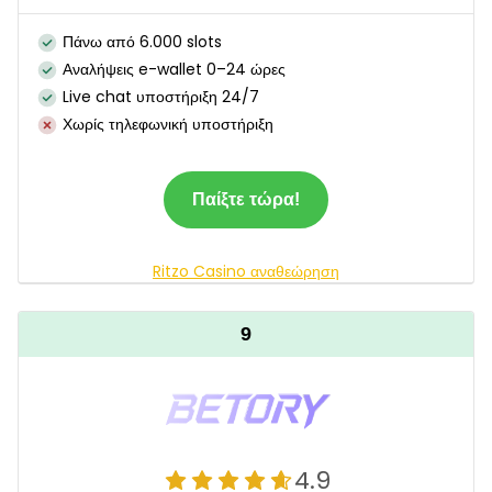
Πάνω από 6.000 slots
Αναλήψεις e-wallet 0–24 ώρες
Live chat υποστήριξη 24/7
Χωρίς τηλεφωνική υποστήριξη
Παίξτε τώρα!
Ritzo Casino αναθεώρηση
9
4.9