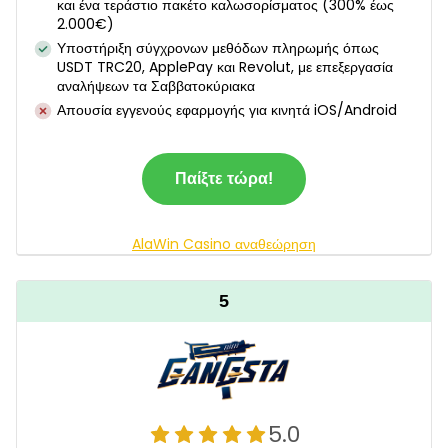
και ένα τεράστιο πακέτο καλωσορίσματος (300% έως
2.000€)
Υποστήριξη σύγχρονων μεθόδων πληρωμής όπως
USDT TRC20, ApplePay και Revolut, με επεξεργασία
αναλήψεων τα Σαββατοκύριακα
Απουσία εγγενούς εφαρμογής για κινητά iOS/Android
Παίξτε τώρα!
AlaWin Casino αναθεώρηση
5
5.0