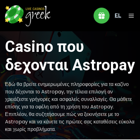
EL
Casino που
δεχονται Astropay
Εδώ θα βρείτε ενημερωμένες πληροφορίες για τα καζίνο
που δέχονται το Astropay, την τέλεια επιλογή αν
χρειάζεστε γρήγορες και ασφαλείς συναλλαγές. Θα μάθετε
επίσης για τα οφέλη από τη χρήση του Astropay.
Επιπλέον, θα συζητήσουμε πώς να ξεκινήσετε με το
Astropay και να κάνετε τις πρώτες σας καταθέσεις εύκολα
και χωρίς προβλήματα.