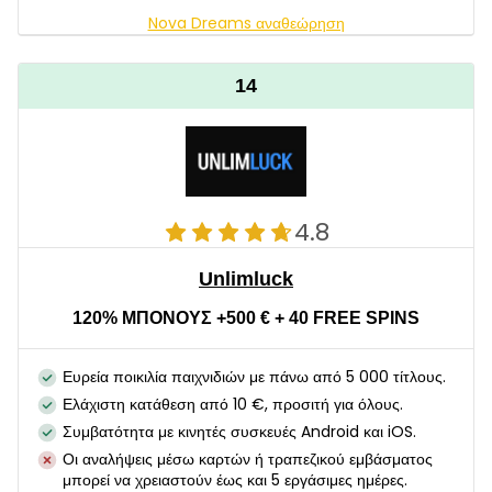
Nova Dreams αναθεώρηση
14
4.8
Unlimluck
120% ΜΠΌΝΟΥΣ +500 € + 40 FREE SPINS
Ευρεία ποικιλία παιχνιδιών με πάνω από 5 000 τίτλους.
Ελάχιστη κατάθεση από 10 €, προσιτή για όλους.
Συμβατότητα με κινητές συσκευές Android και iOS.
Οι αναλήψεις μέσω καρτών ή τραπεζικού εμβάσματος
μπορεί να χρειαστούν έως και 5 εργάσιμες ημέρες.