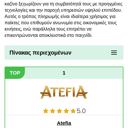
καζίνο ξεχωρίζουν για τη συμβατότητά τους με προηγμένες
τεχνολογίες και την παροχή υπηρεσιών υψηλού επιπέδου.
Αυτός ο τρόπος πληρωμής είναι ιδιαίτερα χρήσιμος για
παίκτες που επιθυμούν ανωνυμία στις οικονομικές τους
κινήσεις, ενώ παράλληλα τους επιτρέπει να
επικεντρώνονται αποκλειστικά στο παιχνίδι.
Πίνακας περιεχομένων
TOP
1
5.0
Atefia