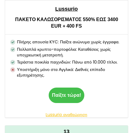
Lussurio
ΠΑΚΈΤΟ ΚΑΛΩΣΟΡΊΣΜΑΤΟΣ 550% ΈΩΣ 3400
EUR + 400 FS
Πλήρης απουσία KYC: Παίξτε ανώνυμα χωρίς έγγραφα.
Πολλαπλά κρυπτο-πορτοφόλια: Καταθέσεις χωρίς
υποχρεωτική μετατροπή.
Τεράστια ποικιλία παιχνιδιών: Πάνω από 10.000 τίτλοι.
Υποστήριξη μόνο στα Αγγλικά: Διεθνές επίπεδο
εξυπηρέτησης.
Παίξτε τώρα!
Lussurio αναθεώρηση
13