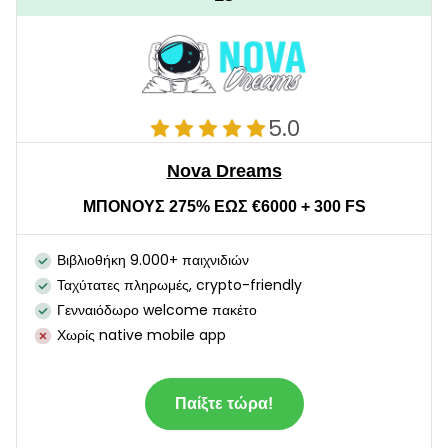
5.0
Nova Dreams
ΜΠΌΝΟΥΣ 275% ΈΩΣ €6000 + 300 FS
Βιβλιοθήκη 9.000+ παιχνιδιών
Ταχύτατες πληρωμές, crypto-friendly
Γενναιόδωρο welcome πακέτο
Χωρίς native mobile app
Παίξτε τώρα!