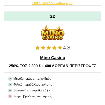
Slota Casino αναθεώρηση
22
4.8
Mino Casino
250% ΈΩΣ 2.300 € + 400 ΔΩΡΕΆΝ ΠΕΡΙΣΤΡΟΦΈΣ
Μεγάλη γκάμα παιχνιδιών
Φιλικό περιβάλλον χρήσης
Ζωντανή συνομιλία 24/7
Χωρίς βραδινές αναλήψεις