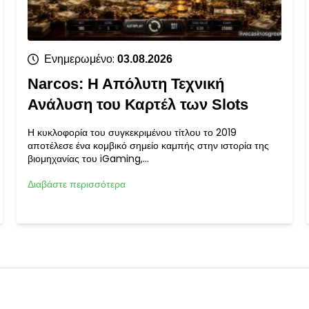
Ενημερωμένο:
03.08.2026
Narcos: Η Απόλυτη Τεχνική
Ανάλυση του Καρτέλ των Slots
Η κυκλοφορία του συγκεκριμένου τίτλου το 2019
αποτέλεσε ένα κομβικό σημείο καμπής στην ιστορία της
βιομηχανίας του iGaming,…
Διαβάστε περισσότερα