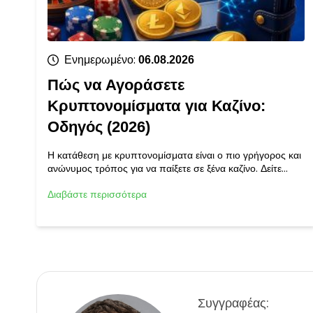
Ενημερωμένο:
06.08.2026
Πώς να Αγοράσετε
Κρυπτονομίσματα για Καζίνο:
Οδηγός (2026)
Η κατάθεση με κρυπτονομίσματα είναι ο πιο γρήγορος και
ανώνυμος τρόπος για να παίξετε σε ξένα καζίνο. Δείτε…
Διαβάστε περισσότερα
Συγγραφέας: