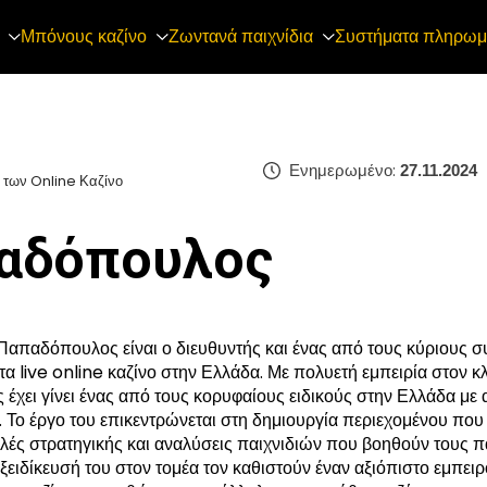
Μπόνους καζίνο
Ζωντανά παιχνίδια
Συστήματα πληρω
Ενημερωμένο:
27.11.2024
ς των Online Καζίνο
αδόπουλος
απαδόπουλος είναι ο διευθυντής και ένας από τους κύριους σ
α live online καζίνο στην Ελλάδα. Με πολυετή εμπειρία στον κ
χει γίνει ένας από τους κορυφαίους ειδικούς στην Ελλάδα με αν
. Το έργο του επικεντρώνεται στη δημιουργία περιεχομένου π
λές στρατηγικής και αναλύσεις παιχνιδιών που βοηθούν τους παί
 εξειδίκευσή του στον τομέα τον καθιστούν έναν αξιόπιστο εμπ