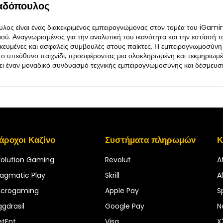
αδόπουλος
ς είναι ένας διακεκριμένος εμπειρογνώμονας στον τομέα του iGaming
ύ. Αναγνωρισμένος για την αναλυτική του ικανότητα και την εστίασή το
κευμένες και ασφαλείς συμβουλές στους παίκτες. Η εμπειρογνωμοσύνη 
το υπεύθυνο παιχνίδι, προσφέροντας μια ολοκληρωμένη και τεκμηριωμ
ει έναν μοναδικό συνδυασμό τεχνικής εμπειρογνωμοσύνης και δέσμευσης 
άροχοι Καζίνο
Συστήματα πληρωμών
Κ
volution Gaming
Revolut
A
ragmatic Play
Skrill
A
icrogaming
Apple Pay
S
gdrasil
Google Pay
N
etEnt
Visa
X