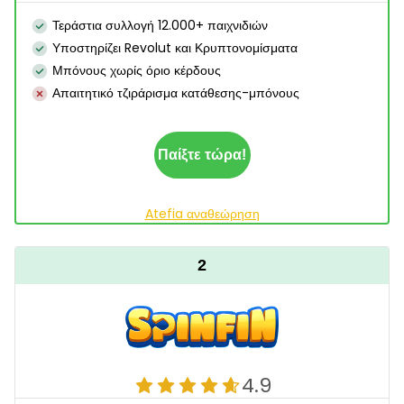
Τεράστια συλλογή 12.000+ παιχνιδιών
Υποστηρίζει Revolut και Κρυπτονομίσματα
Μπόνους χωρίς όριο κέρδους
Απαιτητικό τζιράρισμα κατάθεσης-μπόνους
Παίξτε τώρα!
Atefia αναθεώρηση
2
4.9