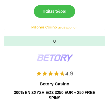
Παίξτε τώρα!
Milioner Casino αναθεώρηση
8
4.9
Betory Casino
300% ΕΝΊΣΧΥΣΗ ΈΩΣ 3250 EUR + 250 FREE
SPINS