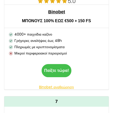
5.0
Binobet
ΜΠΌΝΟΥΣ 100% ΈΩΣ €500 + 150 FS
4000+ παιχνίδια καζίνο
Γρήγορες αναλήψεις έως 48h
Πληρωμές με κρυπτονομίσματα
Μικροί περιφερειακοί περιορισμοί
Παίξτε τώρα!
Binobet αναθεώρηση
7