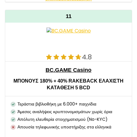
11
4.8
BC.GAME Casino
ΜΠΌΝΟΥΣ 180% + 40% RAKEBACK ΕΛΆΧΙΣΤΗ
ΚΑΤΆΘΕΣΗ 5 BCD
Τεράστια βιβλιοθήκη με 6.000+ παιχνίδια
Άμεσες αναλήψεις κρυπτονομισμάτων χωρίς όρια
Απόλυτη ελευθερία στοιχηματισμού (No-KYC)
Απουσία τηλεφωνικής υποστήριξης στα ελληνικά