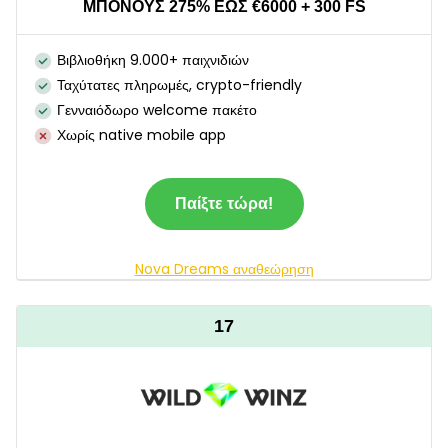
ΜΠΌΝΟΥΣ 275% ΈΩΣ €6000 + 300 FS
Βιβλιοθήκη 9.000+ παιχνιδιών
Ταχύτατες πληρωμές, crypto-friendly
Γενναιόδωρο welcome πακέτο
Χωρίς native mobile app
Παίξτε τώρα!
Nova Dreams αναθεώρηση
17