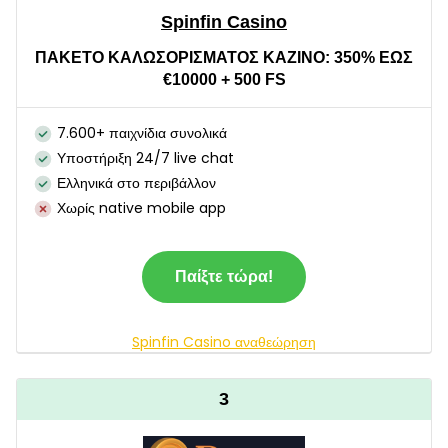
Spinfin Casino
ΠΑΚΈΤΟ ΚΑΛΩΣΟΡΊΣΜΑΤΟΣ ΚΑΖΊΝΟ: 350% ΈΩΣ
€10000 + 500 FS
7.600+ παιχνίδια συνολικά
Υποστήριξη 24/7 live chat
Ελληνικά στο περιβάλλον
Χωρίς native mobile app
Παίξτε τώρα!
Spinfin Casino αναθεώρηση
3