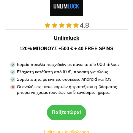
4.8
Unlimluck
120% ΜΠΌΝΟΥΣ +500 € + 40 FREE SPINS
Ευρεία ποικιλία παιχνιδιών με πάνω από 5 000 τίτλους.
Ελάχιστη κατάθεση από 10 €, προσιτή για όλους.
Συμβατότητα με κινητές συσκευές Android και iOS.
Οι αναλήψεις μέσω καρτών ή τραπεζικού εμβάσματος
μπορεί να χρειαστούν έως και 5 εργάσιμες ημέρες.
Παίξτε τώρα!
Unlimluck αναθεώρηση