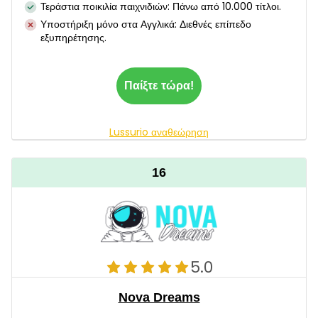
Τεράστια ποικιλία παιχνιδιών: Πάνω από 10.000 τίτλοι.
Υποστήριξη μόνο στα Αγγλικά: Διεθνές επίπεδο
εξυπηρέτησης.
Παίξτε τώρα!
Lussurio αναθεώρηση
16
5.0
Nova Dreams