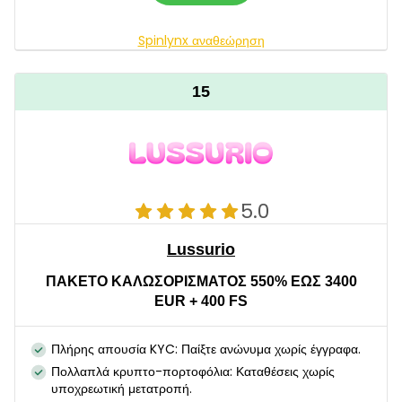
Spinlynx αναθεώρηση
15
5.0
Lussurio
ΠΑΚΈΤΟ ΚΑΛΩΣΟΡΊΣΜΑΤΟΣ 550% ΈΩΣ 3400
EUR + 400 FS
Πλήρης απουσία KYC: Παίξτε ανώνυμα χωρίς έγγραφα.
Πολλαπλά κρυπτο-πορτοφόλια: Καταθέσεις χωρίς
υποχρεωτική μετατροπή.