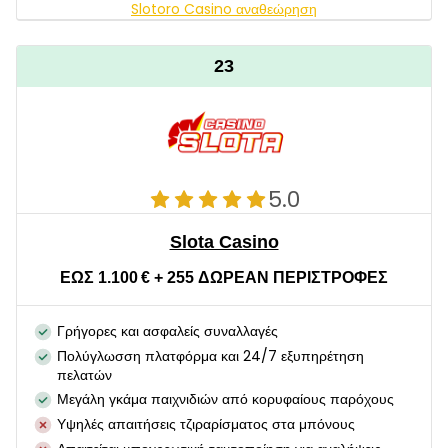
Slotoro Casino αναθεώρηση
23
5.0
Slota Casino
ΈΩΣ 1.100 € + 255 ΔΩΡΕΆΝ ΠΕΡΙΣΤΡΟΦΈΣ
Γρήγορες και ασφαλείς συναλλαγές
Πολύγλωσση πλατφόρμα και 24/7 εξυπηρέτηση
πελατών
Μεγάλη γκάμα παιχνιδιών από κορυφαίους παρόχους
Υψηλές απαιτήσεις τζιραρίσματος στα μπόνους