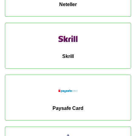
Neteller
Skrill
Paysafe Card