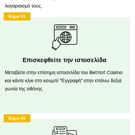
λογαριασμό τους.
Βήμα 01
Επισκεφθείτε την ιστοσελίδα
Μεταβείτε στην επίσημη ιστοσελίδα του Betriot Casino
και κάντε κλικ στο κουμπί “Εγγραφή” στην επάνω δεξιά
γωνία της οθόνης​
Βήμα 02