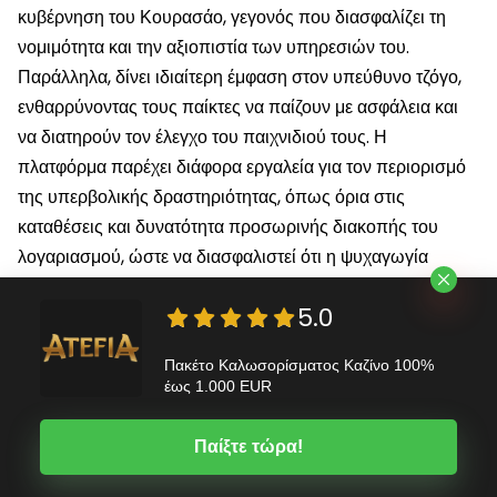
κυβέρνηση του Κουρασάο, γεγονός που διασφαλίζει τη
νομιμότητα και την αξιοπιστία των υπηρεσιών του.
Παράλληλα, δίνει ιδιαίτερη έμφαση στον υπεύθυνο τζόγο,
ενθαρρύνοντας τους παίκτες να παίζουν με ασφάλεια και
να διατηρούν τον έλεγχο του παιχνιδιού τους. Η
πλατφόρμα παρέχει διάφορα εργαλεία για τον περιορισμό
της υπερβολικής δραστηριότητας, όπως όρια στις
καταθέσεις και δυνατότητα προσωρινής διακοπής του
λογαριασμού, ώστε να διασφαλιστεί ότι η ψυχαγωγία
παραμένει ισορροπημένη και ασφαλής.
5.0
Υπηρεσία Υποστήριξης στο
Πακέτο Καλωσορίσματος Καζίνο 100%
Betriot Casino
έως 1.000 EUR
Η υπηρεσία υποστήριξης του Betriot Casino είναι
Παίξτε τώρα!
διαθέσιμη για να παρέχει άμεση βοήθεια και να απαντά σε
ερωτήματα παικτών με επαγγελματισμό και