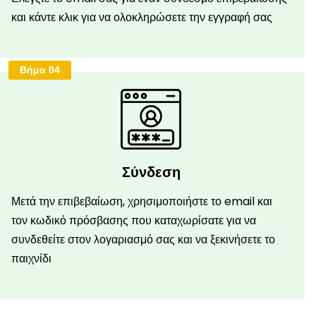
και κάντε κλικ για να ολοκληρώσετε την εγγραφή σας
Βήμα 04
Σύνδεση
Μετά την επιβεβαίωση, χρησιμοποιήστε το email και
τον κωδικό πρόσβασης που καταχωρίσατε για να
συνδεθείτε στον λογαριασμό σας και να ξεκινήσετε το
παιχνίδι​