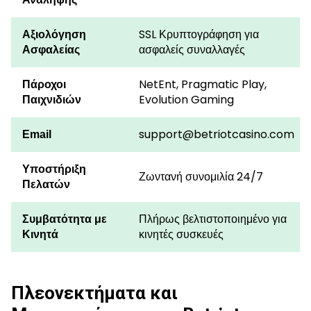
SSL Κρυπτογράφηση για
Αξιολόγηση
ασφαλείς συναλλαγές
Ασφαλείας
NetEnt, Pragmatic Play,
Πάροχοι
Evolution Gaming
Παιχνιδιών
support@betriotcasino.com
Email
Υποστήριξη
Ζωντανή συνομιλία 24/7
Πελατών
Πλήρως βελτιστοποιημένο για
Συμβατότητα με
κινητές συσκευές
Κινητά
Πλεονεκτήματα και