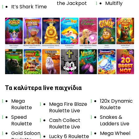
the Jackpot
Multifly
It’s Shark Time
Τα καλύτερα live παιχνίδια
Mega
120x Dynamic
Mega Fire Blaze
Roulette
Roulette
Roulette Live
Speed
Snakes &
Cash Collect
Roulette
Ladders Live
Roulette Live
Gold Saloon
Mega Wheel
Lucky 6 Roulette