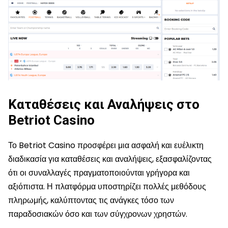
Καταθέσεις και Αναλήψεις στο
Betriot Casino
Το Betriot Casino προσφέρει μια ασφαλή και ευέλικτη
διαδικασία για καταθέσεις και αναλήψεις, εξασφαλίζοντας
ότι οι συναλλαγές πραγματοποιούνται γρήγορα και
αξιόπιστα. Η πλατφόρμα υποστηρίζει πολλές μεθόδους
πληρωμής, καλύπτοντας τις ανάγκες τόσο των
παραδοσιακών όσο και των σύγχρονων χρηστών.