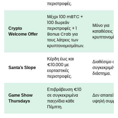
περιστροφές.
Μέχρι 100 mBTC +
100 δωρεάν
Μόνο για
περιστροφές + 1
Crypto
καταθέσεις σ
Bonus Crab για
Welcome Offer
κρυπτονομίσμ
τους λάτρεις των
κρυπτονομισμάτων.
Κέρδη έως και
Διαθέσιμο σε
€10.000 με
συγκεκριμένο
Santa’s Slope
εορταστικές
διάστημα.
περιστροφές.
Επιβράβευση €10
σε συγκεκριμένα
Δεν απαιτείτα
Game Show
παιχνίδια κάθε
υψηλή συμμετ
Thursdays
Πέμπτη.