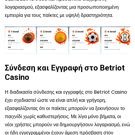
λογαριασμού, εξασφαλίζοντας μια προσωποποιημένη
εμπειρία για τους παίκτες με υψηλή δραστηριότητα.
Σύνδεση και Εγγραφή στο Betriot
Casino
Η διαδικασία σύνδεσης και εγγραφής στο Betriot Casino
έχει σχεδιαστεί ώστε να είναι απλή και γρήγορη,
εξασφαλίζοντας ότι οι παίκτες μπορούν να ξεκινήσουν το
παιχνίδι χωρίς καθυστερήσεις. Με λίγα μόνο βήματα, οι
νέοι χρήστες μπορούν να δημιουργήσουν λογαριασμό, ενώ
οι ήδη εγγεγραμμένοι έχουν άμεση πρόσβαση στον