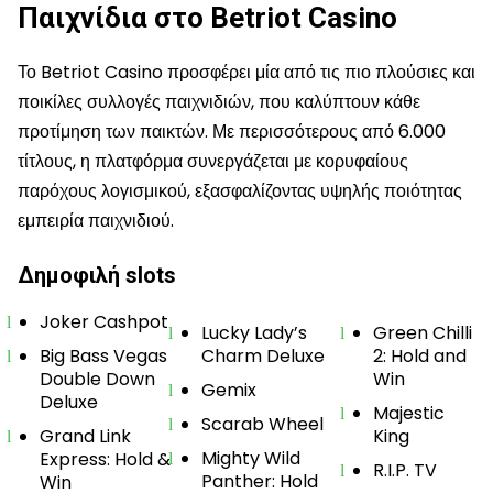
Παιχνίδια στο Betriot Casino
Το Betriot Casino προσφέρει μία από τις πιο πλούσιες και
ποικίλες συλλογές παιχνιδιών, που καλύπτουν κάθε
προτίμηση των παικτών. Με περισσότερους από 6.000
τίτλους, η πλατφόρμα συνεργάζεται με κορυφαίους
παρόχους λογισμικού, εξασφαλίζοντας υψηλής ποιότητας
εμπειρία παιχνιδιού.
Δημοφιλή slots
Joker Cashpot
Lucky Lady’s
Green Chilli
Big Bass Vegas
Charm Deluxe
2: Hold and
Double Down
Win
Gemix
Deluxe
Majestic
Scarab Wheel
Grand Link
King
Mighty Wild
Express: Hold &
R.I.P. TV
Panther: Hold
Win