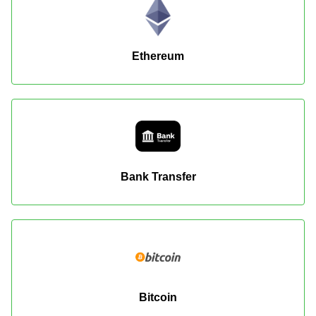
Ethereum
Bank Transfer
Bitcoin