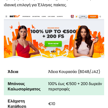
ιδανική επιλογή για Έλληνες παίκτες.
Άδεια Κουρασάο (8048/JAZ)
Άδεια
100% έως €500 + 200 δωρεάν
Μπόνους
περιστροφές
Καλωσορίσματος
Ελάχιστη
€10
Κατάθεση