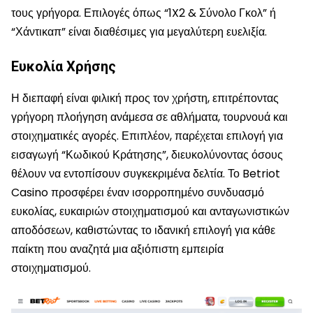
τους γρήγορα. Επιλογές όπως “1X2 & Σύνολο Γκολ” ή
“Χάντικαπ” είναι διαθέσιμες για μεγαλύτερη ευελιξία.
Ευκολία Χρήσης
Η διεπαφή είναι φιλική προς τον χρήστη, επιτρέποντας
γρήγορη πλοήγηση ανάμεσα σε αθλήματα, τουρνουά και
στοιχηματικές αγορές. Επιπλέον, παρέχεται επιλογή για
εισαγωγή “Κωδικού Κράτησης”, διευκολύνοντας όσους
θέλουν να εντοπίσουν συγκεκριμένα δελτία. Το Betriot
Casino προσφέρει έναν ισορροπημένο συνδυασμό
ευκολίας, ευκαιριών στοιχηματισμού και ανταγωνιστικών
αποδόσεων, καθιστώντας το ιδανική επιλογή για κάθε
παίκτη που αναζητά μια αξιόπιστη εμπειρία
στοιχηματισμού.