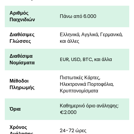
Αριθμός
Πάνω από 6.000
Παιχνιδιών
Ελληνικά, Αγγλικά, Γερμανικά,
Διαθέσιμες
και άλλες
Γλώσσες
Διαθέσιμα
EUR, USD, BTC, και άλλα
Νομίσματα
Πιστωτικές Κάρτες,
Μέθοδοι
Ηλεκτρονικά Πορτοφόλια,
Πληρωμής
Κρυπτονομίσματα
Καθημερινό όριο ανάληψης:
Όρια
€2.000
Χρόνος
24-72 ώρες
Ανάληψης