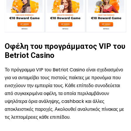
Οφέλη του προγράμματος VIP του
Betriot Casino
Το πρόγραμμα VIP του Betriot Casino είναι σχεδιασμένο
για να ανταμείβει τους πιστούς παίκτες με προνόμια που
ενισχύουν την εμπειρία τους. Κάθε επίπεδο συνοδεύεται
από συγκεκριμένα οφέλη, τα οποία περιλαμβάνουν
υψηλότερα όρια ανάληψης, cashback και άλλες
αποκλειστικές παροχές. Ακολουθεί αναλυτικός πίνακας με
τις λεπτομέρειες κάθε επιπέδου.