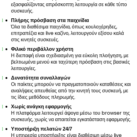
εξασφαλίζοντας απρόσκοπτη λειτουργία σε κάθε τύπο
συσκευής.
Πλήρης πρόσβαση στα παιχνίδια
Όλα τα διαθέσιμα παιχνίδια, όπως κουλοχέρηδες,
επιτραπέζια και live καζίνο, λειτουργούν εξίσου καλά
στις κινητές συσκευές.
Φιλικό περιβάλλον χρήστη
Η διεπαφή είναι σχεδιασμένη για εύκολη πλοήγηση, με
βελτιωμένα μενού και ταχύτερη πρόσβαση στις βασικές
λειτουργίες.
Δυνατότητα συναλλαγών
Οι παίκτες μπορούν να πραγματοποιούν καταθέσεις και
αναλήψεις απευθείας από την κινητή τους συσκευή, με
τις ίδιες μεθόδους πληρωμής.
Χωρίς ανάγκη εφαρμογής
Η πλατφόρμα λειτουργεί άψογα μέσω του browser της
συσκευής, χωρίς να απαιτείται εγκατάσταση εφαρμογής.
Υποστήριξη πελατών 24/7
Η υπηρεσία υποστήριξης είναι διαθέσιμη μέσω live