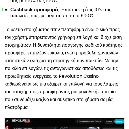
σας με 100% έως 100€.
: Επιστροφή έως 10% στις
Cashback προσφορές
απώλειές σας, με μέγιστο ποσό τα 500€.
Το δελτίο στοιχήματος στην πλατφόρμα είναι φιλικό προς
τον χρήστη, επιτρέποντας γρήγορη επιλογή και διαχείριση
στοιχημάτων. Η δυνατότητα εισαγωγής κωδικού κράτησης
προσφέρει επιπλέον ευκολία, ενώ η προβολή ζωντανών
στατιστικών ενισχύει τη στρατηγική των παικτών. Με την
ποικιλία επιλογών, τις ανταγωνιστικές αποδόσεις και τις
προωθητικές ενέργειες, το Revolution Casino
καθιερώνεται ως μια εξαιρετική επιλογή για τους λάτρεις
του στοιχήματος, προσφέροντας μια μοναδική εμπειρία
που συνδυάζει καζίνο και αθλητικά στοιχήματα σε μία
πλατφόρμα.