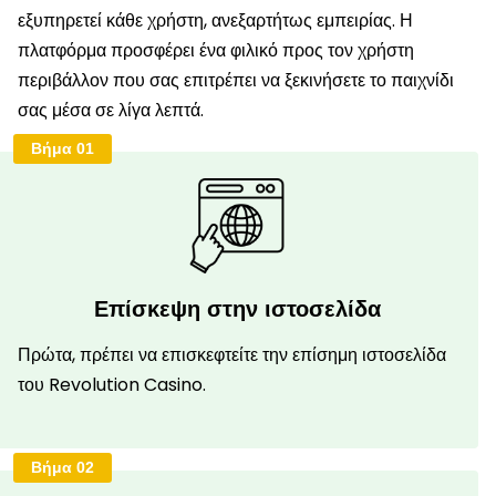
εξυπηρετεί κάθε χρήστη, ανεξαρτήτως εμπειρίας. Η
πλατφόρμα προσφέρει ένα φιλικό προς τον χρήστη
περιβάλλον που σας επιτρέπει να ξεκινήσετε το παιχνίδι
σας μέσα σε λίγα λεπτά.
Βήμα 01
Επίσκεψη στην ιστοσελίδα
Πρώτα, πρέπει να επισκεφτείτε την επίσημη ιστοσελίδα
του Revolution Casino.
Βήμα 02