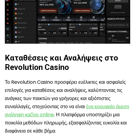
Καταθέσεις και Αναλήψεις στο
Revolution Casino
Το Revolution Casino προσφέρει ευέλικτες και ασφαλείς
επιλογές για καταθέσεις και αναλήψεις, καλύπτοντας τις
ανάγκες των παικτών για γρήγορες και αξιόπιστες
συναλλαγές, στοχεύοντας στο να είναι
ένα κορυφαίο άμεση
ανάληψη καζίνο online
. Η πλατφόρμα υποστηρίζει μια
ποικιλία μεθόδων πληρωμής, εξασφαλίζοντας ευκολία και
διαφάνεια σε κάθε βήμα.