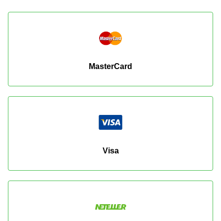
MasterCard
Visa