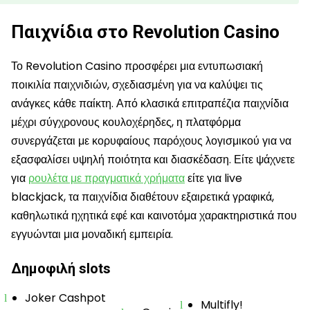
Παιχνίδια στο Revolution Casino
Το Revolution Casino προσφέρει μια εντυπωσιακή
ποικιλία παιχνιδιών, σχεδιασμένη για να καλύψει τις
ανάγκες κάθε παίκτη. Από κλασικά επιτραπέζια παιχνίδια
μέχρι σύγχρονους κουλοχέρηδες, η πλατφόρμα
συνεργάζεται με κορυφαίους παρόχους λογισμικού για να
εξασφαλίσει υψηλή ποιότητα και διασκέδαση. Είτε ψάχνετε
για
ρουλέτα με πραγματικά χρήματα
είτε για live
blackjack, τα παιχνίδια διαθέτουν εξαιρετικά γραφικά,
καθηλωτικά ηχητικά εφέ και καινοτόμα χαρακτηριστικά που
εγγυώνται μια μοναδική εμπειρία.
Δημοφιλή slots
Joker Cashpot
Multifly!