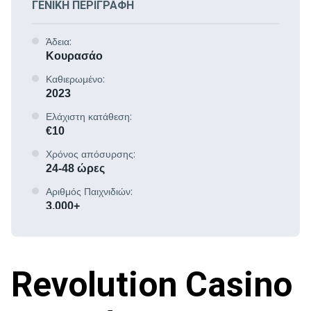
ΓΕΝΙΚΉ ΠΕΡΙΓΡΑΦΉ
Άδεια:
Κουρασάο
Καθιερωμένο:
2023
Ελάχιστη κατάθεση:
€10
Χρόνος απόσυρσης:
24-48 ώρες
Αριθμός Παιχνιδιών:
3.000+
Revolution Casino