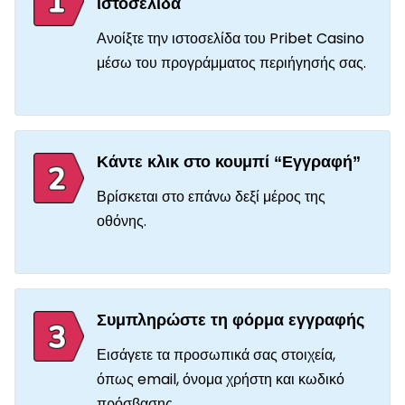
ιστοσελίδα
Ανοίξτε την ιστοσελίδα του Pribet Casino
μέσω του προγράμματος περιήγησής σας.
Κάντε κλικ στο κουμπί “Εγγραφή”
Βρίσκεται στο επάνω δεξί μέρος της
οθόνης.
Συμπληρώστε τη φόρμα εγγραφής
Εισάγετε τα προσωπικά σας στοιχεία,
όπως email, όνομα χρήστη και κωδικό
πρόσβασης.