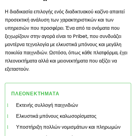
Η διαδικασία επιλογής ενός διαδικτυακού καζίνο απαιτεί
προσεκτική ανάλυση των χαρακτηριστικών και των
υπηρεσιών που προσφέρει. Ένα από τα ονόματα που
ξεχωρίζουν στην αγορά είναι το Pribet, που συνδυάζει
μοντέρνα τεχνολογία με ελκυστικά μπόνους και μεγάλη
ποικιλία παιχνιδιών. Ωστόσο, όπως κάθε πλατφόρμα, έχει
πλεονεκτήματα αλλά και μειονεκτήματα που αξίζει να
εξεταστούν.
ΠΛΕΟΝΕΚΤΉΜΑΤΑ
Εκτενής συλλογή παιχνιδιών
Ελκυστικά μπόνους καλωσορίσματος
Υποστήριξη πολλών νομισμάτων και πληρωμών