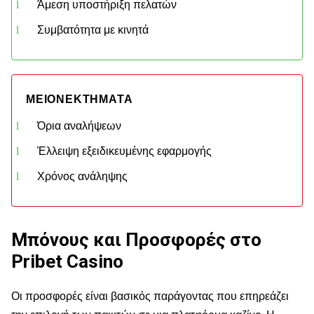
Άμεση υποστήριξη πελατών
Συμβατότητα με κινητά
ΜΕΙΟΝΕΚΤΉΜΑΤΑ
Όρια αναλήψεων
Έλλειψη εξειδικευμένης εφαρμογής
Χρόνος ανάληψης
Μπόνους και Προσφορές στο
Pribet Casino
Οι προσφορές είναι βασικός παράγοντας που επηρεάζει