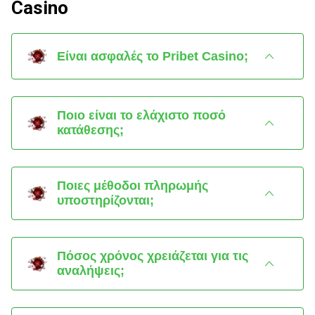
Casino
Είναι ασφαλές το Pribet Casino;
Ποιο είναι το ελάχιστο ποσό
κατάθεσης;
Ποιες μέθοδοι πληρωμής
υποστηρίζονται;
Πόσος χρόνος χρειάζεται για τις
αναλήψεις;