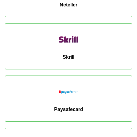
Neteller
Skrill
Paysafecard