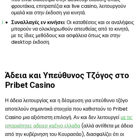
φρουτάκια, επιτραπέζια και live casino, λειτουργούν
ομαλά και στην έκδοση για κινητά.
: Οι καταθέσεις και οι αναλήψεις
Συναλλαγές εν κινήσει
μπορούν να ολοκληρωθούν απευθείας από το κινητό,
με τις ίδιες μεθόδους και ασφάλεια όπως και στην
desktop έκδοση.
Άδεια και Υπεύθυνος Τζόγος στο
Pribet Casino
Η άδεια λειτουργίας και η δέσμευση για υπεύθυνο τζόγο
αποτελούν σημαντικά στοιχεία που καθιστούν το Pribet
Casino μια αξιόπιστη επιλογή. Αν και δεν λειτουργεί
με τις
απαραίτητες αδειεσ καζινο ελλαδα
(αλλά αντίθετα με άδεια
από την κυβέρνηση του Κουρασάο), διασφαλίζει ότι οι