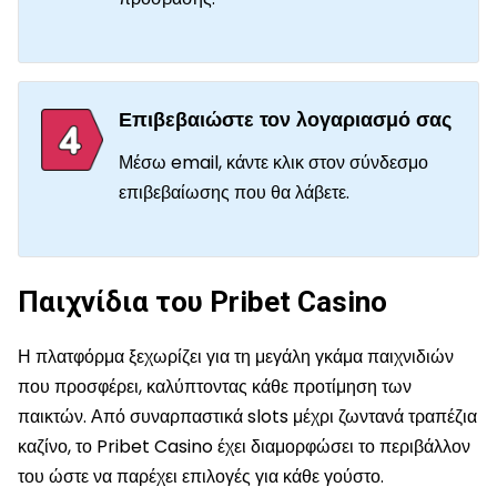
Επιβεβαιώστε τον λογαριασμό σας
Μέσω email, κάντε κλικ στον σύνδεσμο
επιβεβαίωσης που θα λάβετε.
Παιχνίδια του Pribet Casino
Η πλατφόρμα ξεχωρίζει για τη μεγάλη γκάμα παιχνιδιών
που προσφέρει, καλύπτοντας κάθε προτίμηση των
παικτών. Από συναρπαστικά slots μέχρι ζωντανά τραπέζια
καζίνο, το Pribet Casino έχει διαμορφώσει το περιβάλλον
του ώστε να παρέχει επιλογές για κάθε γούστο.