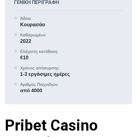
ΓΕΝΙΚΉ ΠΕΡΙΓΡΑΦΉ
Άδεια:
Κουρασάο
Καθιερωμένο:
2022
Ελάχιστη κατάθεση:
€10
Χρόνος απόσυρσης:
1-3 εργάσιμες ημέρες
Αριθμός Παιχνιδιών:
από 4000
Pribet Casino