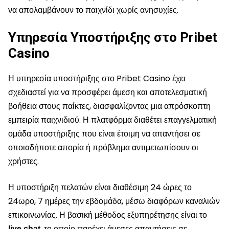
να απολαμβάνουν το παιχνίδι χωρίς ανησυχίες.
Υπηρεσία Υποστήριξης στο Pribet
Casino
Η υπηρεσία υποστήριξης στο Pribet Casino έχει
σχεδιαστεί για να προσφέρει άμεση και αποτελεσματική
βοήθεια στους παίκτες, διασφαλίζοντας μια απρόσκοπτη
εμπειρία παιχνιδιού. Η πλατφόρμα διαθέτει επαγγελματική
ομάδα υποστήριξης που είναι έτοιμη να απαντήσει σε
οποιαδήποτε απορία ή πρόβλημα αντιμετωπίσουν οι
χρήστες.
Η υποστήριξη πελατών είναι διαθέσιμη 24 ώρες το
24ωρο, 7 ημέρες την εβδομάδα, μέσω διαφόρων καναλιών
επικοινωνίας. Η βασική μέθοδος εξυπηρέτησης είναι το
, το οποίο παρέχει άμεσες απαντήσεις σε
live chat