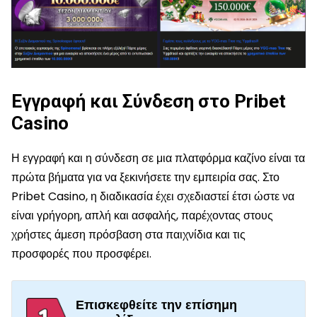
Εγγραφή και Σύνδεση στο Pribet
Casino
Η εγγραφή και η σύνδεση σε μια πλατφόρμα καζίνο είναι τα
πρώτα βήματα για να ξεκινήσετε την εμπειρία σας. Στο
Pribet Casino, η διαδικασία έχει σχεδιαστεί έτσι ώστε να
είναι γρήγορη, απλή και ασφαλής, παρέχοντας στους
χρήστες άμεση πρόσβαση στα παιχνίδια και τις
προσφορές που προσφέρει.
Επισκεφθείτε την επίσημη