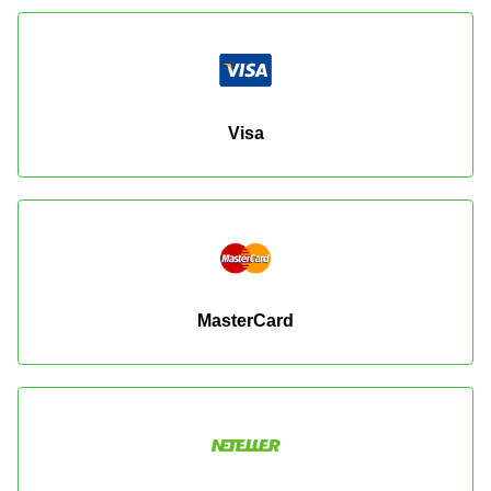
Visa
MasterCard