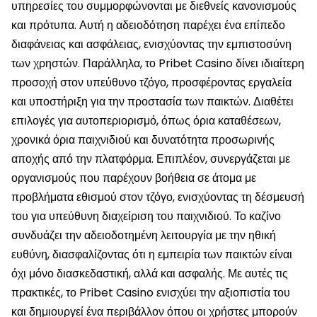
υπηρεσίες του συμμορφώνονται με διεθνείς κανονισμούς
και πρότυπα. Αυτή η αδειοδότηση παρέχει ένα επίπεδο
διαφάνειας και ασφάλειας, ενισχύοντας την εμπιστοσύνη
των χρηστών. Παράλληλα, το Pribet Casino δίνει ιδιαίτερη
προσοχή στον υπεύθυνο τζόγο, προσφέροντας εργαλεία
και υποστήριξη για την προστασία των παικτών. Διαθέτει
επιλογές για αυτοπεριορισμό, όπως όρια καταθέσεων,
χρονικά όρια παιχνιδιού και δυνατότητα προσωρινής
αποχής από την πλατφόρμα. Επιπλέον, συνεργάζεται με
οργανισμούς που παρέχουν βοήθεια σε άτομα με
προβλήματα εθισμού στον τζόγο, ενισχύοντας τη δέσμευσή
του για υπεύθυνη διαχείριση του παιχνιδιού. Το καζίνο
συνδυάζει την αδειοδοτημένη λειτουργία με την ηθική
ευθύνη, διασφαλίζοντας ότι η εμπειρία των παικτών είναι
όχι μόνο διασκεδαστική, αλλά και ασφαλής. Με αυτές τις
πρακτικές, το Pribet Casino ενισχύει την αξιοπιστία του
και δημιουργεί ένα περιβάλλον όπου οι χρήστες μπορούν