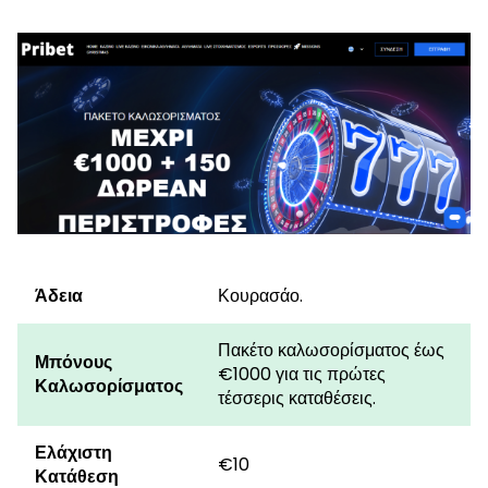
Κουρασάο.
Άδεια
Πακέτο καλωσορίσματος έως
Μπόνους
€1000 για τις πρώτες
Καλωσορίσματος
τέσσερις καταθέσεις.
Ελάχιστη
€10
Κατάθεση