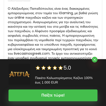
Ο Αλέξανδρος Παπαδόπουλος είναι ένας διακεκριμένος
εμπειρογνώμονας στον τομέα του iGaming, με βαθιά γνώση
των online παιχνιδιών καζίνο και των στρατηγικών
στοιχηματισμού. Αναγνωρισμένος για την αναλυτική του
ικανότητα και την εστίασή του στα μοτίβα και τις πιθανότητες
των παιχνιδιών, ο Αλφόνσο προσφέρει εξειδικευμένες και
ασφαλείς συμβουλές στους παίκτες. Η εμπειρογνωμοσύνη
του περιλαμβάνει τη νομοθεσία περί τυχερών παιχνιδιών, την
κυβερνοασφάλεια και το υπεύθυνο παιχνίδι, προσφέροντας
μια ολοκληρωμένη και τεκμηριωμένη προοπτική για το κοινό
του livecasinosgreek.com. Το έργο του αντικατοπτρίζει
έναν μοναδικό συνδυασμό τεχνικής εμπειρογνωμοσύνης και
δέσμευσης για δίκαια και ηθικά τυχερά παιχνίδια.
5.0
Πακέτο Καλωσορίσματος Καζίνο 100%
έως 1.000 EUR
Σχετικές κριτικές
Παίξτε τώρα!