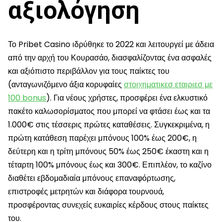
αξιολόγηση
Το Pribet Casino ιδρύθηκε το 2022 και λειτουργεί με άδεια
από την αρχή του Κουρασάο, διασφαλίζοντας ένα ασφαλές
και αξιόπιστο περιβάλλον για τους παίκτες του
(ανταγωνιζόμενο άξια κορυφαίες
στοιχηματικεσ εταιριεσ με
100 bonus
). Για νέους χρήστες, προσφέρει ένα ελκυστικό
πακέτο καλωσορίσματος που μπορεί να φτάσει έως και τα
1.000€ στις τέσσερις πρώτες καταθέσεις. Συγκεκριμένα, η
πρώτη κατάθεση παρέχει μπόνους 100% έως 200€, η
δεύτερη και η τρίτη μπόνους 50% έως 250€ έκαστη και η
τέταρτη 100% μπόνους έως και 300€. Επιπλέον, το καζίνο
διαθέτει εβδομαδιαία μπόνους επαναφόρτωσης,
επιστροφές μετρητών και διάφορα τουρνουά,
προσφέροντας συνεχείς ευκαιρίες κέρδους στους παίκτες
του.