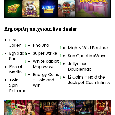
Δημοφιλή παιχνίδια live dealer
Fire
Joker
Pho Sho
Mighty Wild Panther
Egyptian
Super Strike
San Quentin xWays
Sun
White Rabbit
Jellycious
Rise of
Megaways
Doublemax
Merlin
Energy Coins
12 Coins – Hold the
Twin
– Hold and
Jackpot Cash Infinity
Spin
Win
Extreme