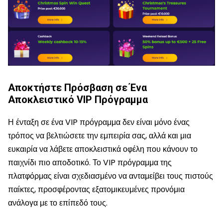
Αποκτήστε Πρόσβαση σε Ένα
Αποκλειστικό VIP Πρόγραμμα
Η ένταξη σε ένα VIP πρόγραμμα δεν είναι μόνο ένας
τρόπος να βελτιώσετε την εμπειρία σας, αλλά και μια
ευκαιρία να λάβετε αποκλειστικά οφέλη που κάνουν το
παιχνίδι πιο αποδοτικό. Το VIP πρόγραμμα της
πλατφόρμας είναι σχεδιασμένο να ανταμείβει τους πιστούς
παίκτες, προσφέροντας εξατομικευμένες προνόμια
ανάλογα με το επίπεδό τους.