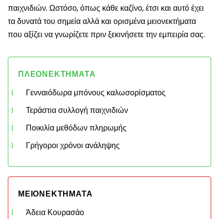
παιχνιδιών. Ωστόσο, όπως κάθε καζίνο, έτσι και αυτό έχει
τα δυνατά του σημεία αλλά και ορισμένα μειονεκτήματα
που αξίζει να γνωρίζετε πριν ξεκινήσετε την εμπειρία σας.
ΠΛΕΟΝΕΚΤΉΜΑΤΑ
Γενναιόδωρα μπόνους καλωσορίσματος
Τεράστια συλλογή παιχνιδιών
Ποικιλία μεθόδων πληρωμής
Γρήγοροι χρόνοι ανάληψης
ΜΕΙΟΝΕΚΤΉΜΑΤΑ
Άδεια Κουρασάο