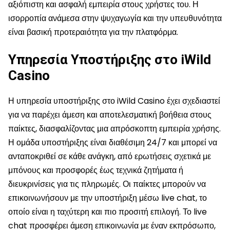
αξιόπιστη και ασφαλή εμπειρία στους χρήστες του. Η
ισορροπία ανάμεσα στην ψυχαγωγία και την υπευθυνότητα
είναι βασική προτεραιότητα για την πλατφόρμα.
Υπηρεσία Υποστήριξης στο iWild
Casino
Η υπηρεσία υποστήριξης στο iWild Casino έχει σχεδιαστεί
για να παρέχει άμεση και αποτελεσματική βοήθεια στους
παίκτες, διασφαλίζοντας μια απρόσκοπτη εμπειρία χρήσης.
Η ομάδα υποστήριξης είναι διαθέσιμη 24/7 και μπορεί να
ανταποκριθεί σε κάθε ανάγκη, από ερωτήσεις σχετικά με
μπόνους και προσφορές έως τεχνικά ζητήματα ή
διευκρινίσεις για τις πληρωμές. Οι παίκτες μπορούν να
επικοινωνήσουν με την υποστήριξη μέσω live chat, το
οποίο είναι η ταχύτερη και πιο προσιτή επιλογή. Το live
chat προσφέρει άμεση επικοινωνία με έναν εκπρόσωπο,