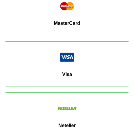
MasterCard
Visa
Neteller