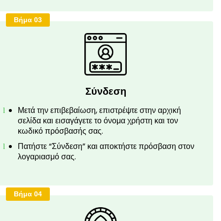
Βήμα 03
Σύνδεση
Μετά την επιβεβαίωση, επιστρέψτε στην αρχική
σελίδα και εισαγάγετε το όνομα χρήστη και τον
κωδικό πρόσβασής σας.
Πατήστε “Σύνδεση” και αποκτήστε πρόσβαση στον
λογαριασμό σας.
Βήμα 04