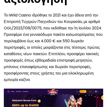
Το iWild Casino ιδρύθηκε το 2021 και έχει άδεια από την
Επιτροπή Τυχερών Παιχνιδιών του Κουρασάο, με αριθμό
OGL/2023/109/0075, που εκδόθηκε την 1η Ιουλίου 2024.
Προσφέρει ένα γενναιόδωρο πακέτο καλωσορίσματος που
περιλαμβάνει έως και 4.000 € και 550 δωρεάν
περιστροφές, οι οποίες μοιράζονται στις τέσσερις πρώτες
καταθέσεις νέων παικτών. Επιπλέον, προσφέρει τακτικές
προσφορές όπως εβδομαδιαία επιστροφή μετρητών,
μπόνους επαναφόρτωσης και δωρεάν περιστροφές,
προσφέροντας στους χρήστες του μια ολοκληρωμένη
εμπειρία καζίνο.