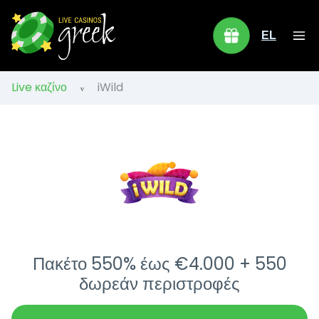
EL
Live καζίνο
iWild
Πακέτο 550% έως €4.000 + 550
δωρεάν περιστροφές