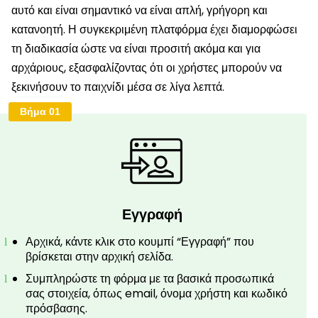
αυτό και είναι σημαντικό να είναι απλή, γρήγορη και
κατανοητή. Η συγκεκριμένη πλατφόρμα έχει διαμορφώσει
τη διαδικασία ώστε να είναι προσιτή ακόμα και για
αρχάριους, εξασφαλίζοντας ότι οι χρήστες μπορούν να
ξεκινήσουν το παιχνίδι μέσα σε λίγα λεπτά.
Βήμα 01
Εγγραφή
Αρχικά, κάντε κλικ στο κουμπί “Εγγραφή” που
βρίσκεται στην αρχική σελίδα.
Συμπληρώστε τη φόρμα με τα βασικά προσωπικά
σας στοιχεία, όπως email, όνομα χρήστη και κωδικό
πρόσβασης.