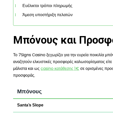
Ευέλικτοι τρόποι πληρωμής
Άμεση υποστήριξη πελατών
Μπόνους και Προσφο
Το 7Signs Casino ξεχωρίζει για την ευρεία ποικιλία μπ
αναζητούν ελκυστικές προσφορές καλωσορίσματος είτε γ
μάλιστα και ως
casino κατάθεσης 1€
σε ορισμένες προσ
προσφοράς.
Μπόνους
Santa’s Slope