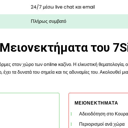
24/7 μέσω live chat και email
Πλήρως συμβατό
Μειονεκτήματα του 7Si
φόρμες στον χώρο των online καζίνο. Η ελκυστική θεματολογία, 
 έχει τα δυνατά του σημεία και τις αδυναμίες του. Ακολουθεί μι
ΜΕΙΟΝΕΚΤΉΜΑΤΑ
Αδειοδότηση στο Κουρ
Περιορισμοί ανά χώρα