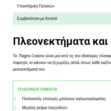
Υποστήριξη Πελατών
Συμβατότητα με Κινητά
Πλεονεκτήματα και 
Το 7Signs Casino είναι μια από τις πιο ιδιαίτερες πλατ
παροχές το κάνουν να ξεχωρίζει, αλλά, όπως κάθε καζίνο,
μειονεκτήματά του.
ΠΛΕΟΝΕΚΤΉΜΑΤΑ
Πολλαπλές επιλογές μπόνους καλωσορίσματος
Μεγάλη γκάμα παιχνιδιών