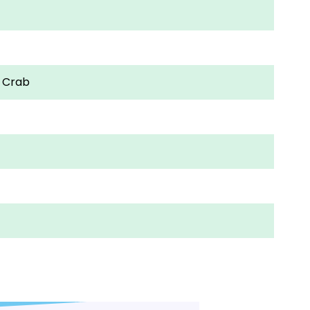
s Crab