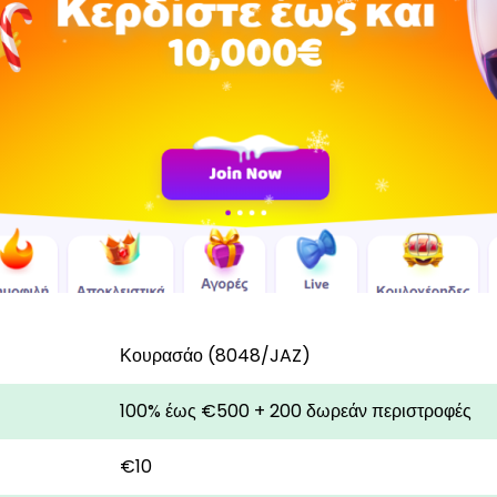
Κουρασάο (8048/JAZ)
100% έως €500 + 200 δωρεάν περιστροφές
€10