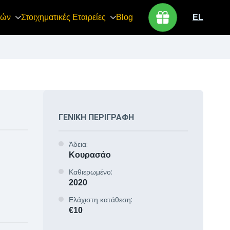
μών
Στοιχηματικές Εταιρείες
Blog
EL
ΓΕΝΙΚΉ ΠΕΡΙΓΡΑΦΉ
Άδεια:
Κουρασάο
Καθιερωμένο:
2020
Ελάχιστη κατάθεση:
€10
Χρόνος απόσυρσης: