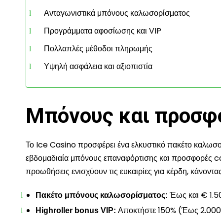
Ανταγωνιστικά μπόνους καλωσορίσματος
Προγράμματα αφοσίωσης και VIP
Πολλαπλές μέθοδοι πληρωμής
Υψηλή ασφάλεια και αξιοπιστία
Μπόνους και προσφο
Το Ice Casino προσφέρει ένα ελκυστικό πακέτο καλωσο
εβδομαδιαία μπόνους επαναφόρτισης και προσφορές ca
προωθήσεις ενισχύουν τις ευκαιρίες για κέρδη, κάνοντα
Έως και € 1.5
Πακέτο μπόνους καλωσορίσματος:
Αποκτήστε 150% (Έως 2.00
Highroller bonus VIP: