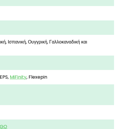
κή, Ισπανική, Ουγγρική, Γαλλοκαναδική και
 EPS,
MiFinity
, Flexepin
 GO