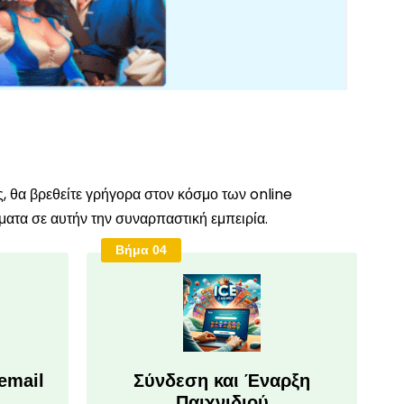
ες, θα βρεθείτε γρήγορα στον κόσμο των online
ματα σε αυτήν την συναρπαστική εμπειρία.
Βήμα 04
email
Σύνδεση και Έναρξη
Παιχνιδιού