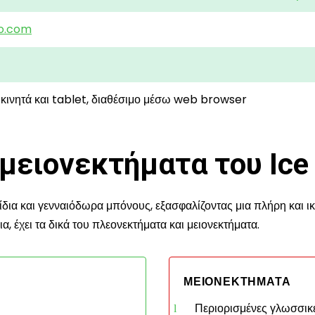
o.com
κινητά και tablet, διαθέσιμο μέσω web browser
μειονεκτήματα του Ice
ίδια και γενναιόδωρα μπόνους, εξασφαλίζοντας μια πλήρη και ι
α, έχει τα δικά του πλεονεκτήματα και μειονεκτήματα.
ΜΕΙΟΝΕΚΤΉΜΑΤΑ
Περιορισμένες γλωσσικ