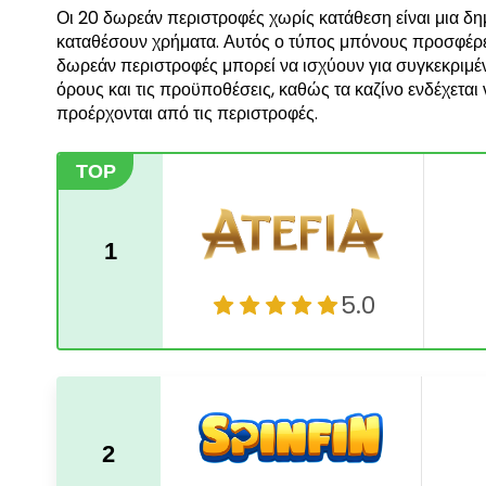
Οι 20 δωρεάν περιστροφές χωρίς κατάθεση είναι μια δη
καταθέσουν χρήματα. Αυτός ο τύπος μπόνους προσφέρετ
δωρεάν περιστροφές μπορεί να ισχύουν για συγκεκριμέν
όρους και τις προϋποθέσεις, καθώς τα καζίνο ενδέχεται
προέρχονται από τις περιστροφές.
TOP
1
5.0
2