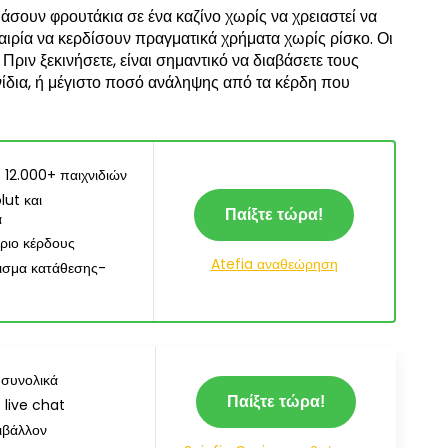
άσουν φρουτάκια σε ένα καζίνο χωρίς να χρειαστεί να
ιρία να κερδίσουν πραγματικά χρήματα χωρίς ρίσκο. Οι
ριν ξεκινήσετε, είναι σημαντικό να διαβάσετε τους
νίδια, ή μέγιστο ποσό ανάληψης από τα κέρδη που
 12.000+ παιχνιδιών
lut και
Παίξτε τώρα!
α
ριο κέρδους
Atefia αναθεώρηση
ρισμα κατάθεσης-
 συνολικά
Παίξτε τώρα!
 live chat
ιβάλλον