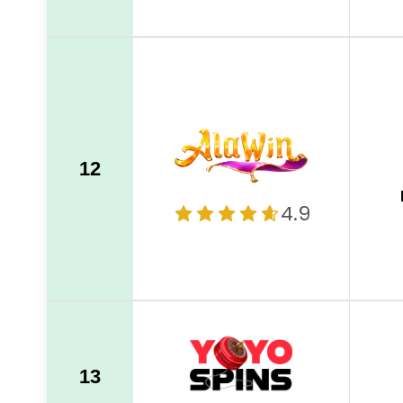
12
4.9
13