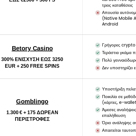
τρεις καταθέσεις
Απουσία αυτόνομ
(Native Mobile A
Android
Γρήγορες crypto
Betory Casino
Τεράστια γκάμα π
300% ΕΝΊΣΧΥΣΗ ΈΩΣ 3250
Πολύ γενναιόδωρ
EUR + 250 FREE SPINS
Δεν υποστηρίζει 
Υποστήριξη πελ
Ποικιλία σε μεθ
Gomblingo
(κάρτες, e-walle
Άμεσες αναλήψεις
1.300 € + 175 ΔΩΡΕΆΝ
επαλήθευση
ΠΕΡΙΣΤΡΟΦΈΣ
Όριο ανάληψης α
Απαιτείται ταυτο