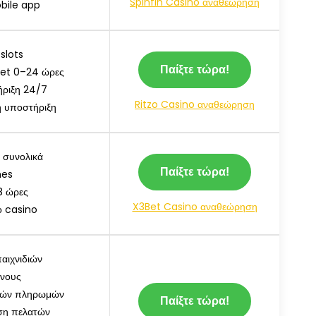
Spinfin Casino αναθεώρηση
bile app
slots
Παίξτε τώρα!
let 0–24 ώρες
ήριξη 24/7
Ritzo Casino αναθεώρηση
ή υποστήριξη
α συνολικά
Παίξτε τώρα!
mes
8 ώρες
X3Bet Casino αναθεώρηση
ο casino
παιχνιδιών
όνους
λών πληρωμών
Παίξτε τώρα!
ση πελατών