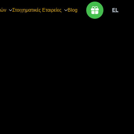
μών
Στοιχηματικές Εταιρείες
Blog
EL