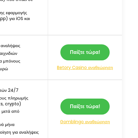
ης εφαρμογής
pp) για iOS και
 αναλήψεις
Παίξτε τώρα!
αιχνιδιών
α μπόνους
Betory Casino αναθεώρηση
ευρώ
ατών 24/7
όδους πληρωμής
ts, crypto)
Παίξτε τώρα!
 μετά από
Gomblingo αναθεώρηση
νά μήνα
ποίηση για αναλήψεις