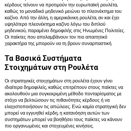
κέρδους τείνουν να προτιμούν την ευρωπαϊκή ρουλέτα,
καθώς το μοναδικό μηδενικό μειώνει το πλεονέκτημα του
καζίνο. Από την άλλη, η αμερικάνικη ρουλέτα, αν και έχει
υψηλότερο πλεονέκτημα καζίνο λόγω του διπλού
μηδενικού, παραμένει δημοφιλής στις Ηνωμένες Πολιτείες.
Οι παίκτες που απολαμβάνουν τον πιο απαιτητικό
χαρακτήρα της μπορούν να τη βρουν συναρπαστική.
Τα Βασικά Συστήματα
Στοιχημάτων στη Ρουλέτα
Οι στρατηγικές στοιχημάτων στη ρουλέτα έχουν γίνει
ιδιαίτερα δημοφιλείς, καθώς επιτρέπουν στους παίκτες να
ακολουθούν μια συγκεκριμένη μέθοδο πονταρίσματος με
στόχο να βελτιώσουν τις πιθανότητες κέρδους ή να
ελαχιστοποιήσουν τις απώλειες. Ενώ καμία στρατηγική δεν
μπορεί να εγγυηθεί κέρδη, η κατανόηση αυτών των
συστημάτων μπορεί να βοηθήσει τους παίκτες να κάνουν
πιο οργανωμένες και στοχευμένες κινήσεις.