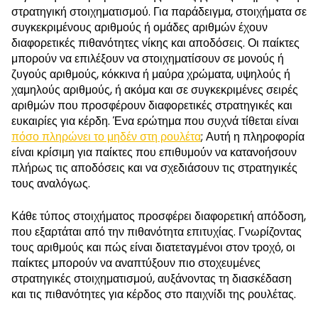
στρατηγική στοιχηματισμού. Για παράδειγμα, στοιχήματα σε
συγκεκριμένους αριθμούς ή ομάδες αριθμών έχουν
διαφορετικές πιθανότητες νίκης και αποδόσεις. Οι παίκτες
μπορούν να επιλέξουν να στοιχηματίσουν σε μονούς ή
ζυγούς αριθμούς, κόκκινα ή μαύρα χρώματα, υψηλούς ή
χαμηλούς αριθμούς, ή ακόμα και σε συγκεκριμένες σειρές
αριθμών που προσφέρουν διαφορετικές στρατηγικές και
ευκαιρίες για κέρδη. Ένα ερώτημα που συχνά τίθεται είναι
πόσο πληρώνει το μηδέν στη ρουλέτα
; Αυτή η πληροφορία
είναι κρίσιμη για παίκτες που επιθυμούν να κατανοήσουν
πλήρως τις αποδόσεις και να σχεδιάσουν τις στρατηγικές
τους αναλόγως.
Κάθε τύπος στοιχήματος προσφέρει διαφορετική απόδοση,
που εξαρτάται από την πιθανότητα επιτυχίας. Γνωρίζοντας
τους αριθμούς και πώς είναι διατεταγμένοι στον τροχό, οι
παίκτες μπορούν να αναπτύξουν πιο στοχευμένες
στρατηγικές στοιχηματισμού, αυξάνοντας τη διασκέδαση
και τις πιθανότητες για κέρδος στο παιχνίδι της ρουλέτας.