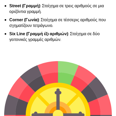
: Στοίχημα σε τρεις αριθμούς σε μια
Street (Γραμμή)
οριζόντια γραμμή.
: Στοίχημα σε τέσσερις αριθμούς που
Corner (Γωνία)
σχηματίζουν τετράγωνο.
: Στοίχημα σε δύο
Six Line (Γραμμή έξι αριθμών)
γειτονικές γραμμές αριθμών.