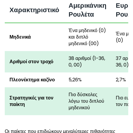
Αμερικάνικη
Ευρω
Χαρακτηριστικό
Ρουλέτα
Ρουλ
Ένα μηδενικό (0)
Ένα μηδ
και διπλό
Μηδενικά
(0)
μηδενικό (00)
38 αριθμοί (1-36,
37 αριθμ
Αριθμοί στον τροχό
0, 00)
36, 0)
5,26%
2,7%
Πλεονέκτημα καζίνο
Πιο δύσκολες
Πιο ευνο
Στρατηγικές για τον
λόγω του διπλού
τον παί
παίκτη
μηδενικού
Οι παίκτες που επιδιώκουν μεγαλύτερες πιθανότητες