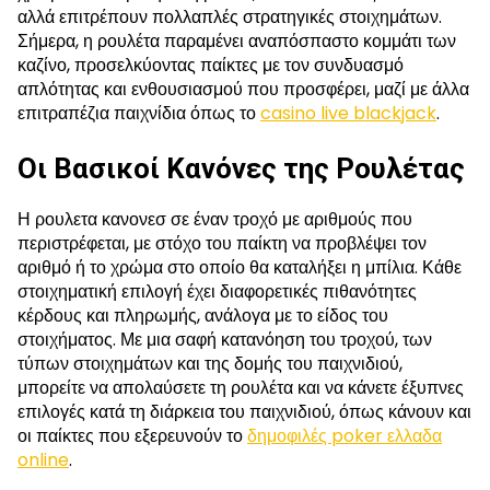
αλλά επιτρέπουν πολλαπλές στρατηγικές στοιχημάτων.
Σήμερα, η ρουλέτα παραμένει αναπόσπαστο κομμάτι των
καζίνο, προσελκύοντας παίκτες με τον συνδυασμό
απλότητας και ενθουσιασμού που προσφέρει, μαζί με άλλα
επιτραπέζια παιχνίδια όπως το
casino live blackjack
.
Οι Βασικοί Κανόνες της Ρουλέτας
Η ρουλετα κανονεσ σε έναν τροχό με αριθμούς που
περιστρέφεται, με στόχο του παίκτη να προβλέψει τον
αριθμό ή το χρώμα στο οποίο θα καταλήξει η μπίλια. Κάθε
στοιχηματική επιλογή έχει διαφορετικές πιθανότητες
κέρδους και πληρωμής, ανάλογα με το είδος του
στοιχήματος. Με μια σαφή κατανόηση του τροχού, των
τύπων στοιχημάτων και της δομής του παιχνιδιού,
μπορείτε να απολαύσετε τη ρουλέτα και να κάνετε έξυπνες
επιλογές κατά τη διάρκεια του παιχνιδιού, όπως κάνουν και
οι παίκτες που εξερευνούν το
δημοφιλές poker ελλαδα
online
.