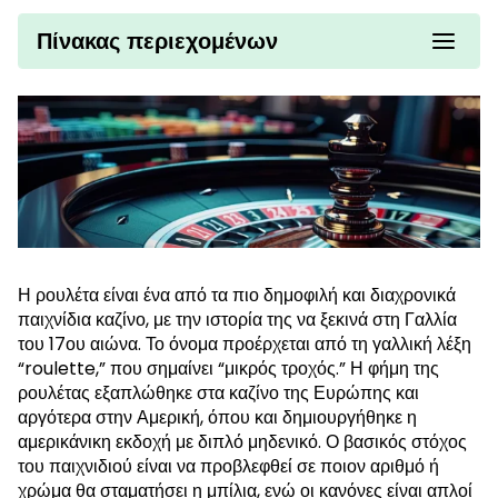
Πίνακας περιεχομένων
Η ρουλέτα είναι ένα από τα πιο δημοφιλή και διαχρονικά
παιχνίδια καζίνο, με την ιστορία της να ξεκινά στη Γαλλία
του 17ου αιώνα. Το όνομα προέρχεται από τη γαλλική λέξη
“roulette,” που σημαίνει “μικρός τροχός.” Η φήμη της
ρουλέτας εξαπλώθηκε στα καζίνο της Ευρώπης και
αργότερα στην Αμερική, όπου και δημιουργήθηκε η
αμερικάνικη εκδοχή με διπλό μηδενικό. Ο βασικός στόχος
του παιχνιδιού είναι να προβλεφθεί σε ποιον αριθμό ή
χρώμα θα σταματήσει η μπίλια, ενώ οι κανόνες είναι απλοί