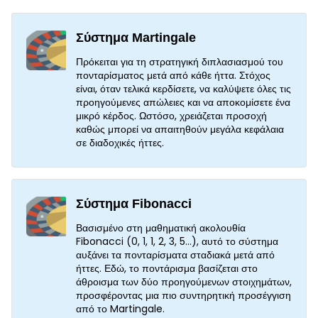
Σύστημα Martingale
Πρόκειται για τη στρατηγική διπλασιασμού του
πονταρίσματος μετά από κάθε ήττα. Στόχος
είναι, όταν τελικά κερδίσετε, να καλύψετε όλες τις
προηγούμενες απώλειες και να αποκομίσετε ένα
μικρό κέρδος. Ωστόσο, χρειάζεται προσοχή
καθώς μπορεί να απαιτηθούν μεγάλα κεφάλαια
σε διαδοχικές ήττες.
Σύστημα Fibonacci
Βασισμένο στη μαθηματική ακολουθία
Fibonacci (0, 1, 1, 2, 3, 5…), αυτό το σύστημα
αυξάνει τα πονταρίσματα σταδιακά μετά από
ήττες. Εδώ, το ποντάρισμα βασίζεται στο
άθροισμα των δύο προηγούμενων στοιχημάτων,
προσφέροντας μια πιο συντηρητική προσέγγιση
από το Martingale.