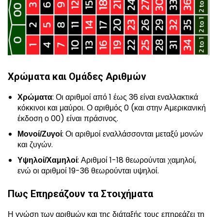
Χρώματα και Ομάδες Αριθμών
: Οι αριθμοί από 1 έως 36 είναι εναλλακτικά
Χρώματα
κόκκινοι και μαύροι. Ο αριθμός 0 (και στην Αμερικανική
έκδοση ο 00) είναι πράσινος.
: Οι αριθμοί εναλλάσσονται μεταξύ μονών
Μονοί/Ζυγοί
και ζυγών.
: Αριθμοί 1-18 θεωρούνται χαμηλοί,
Υψηλοί/Χαμηλοί
ενώ οι αριθμοί 19-36 θεωρούνται υψηλοί.
Πως Επηρεάζουν τα Στοιχήματα
Η γνώση των αριθμών και της διάταξής τους επηρεάζει τη