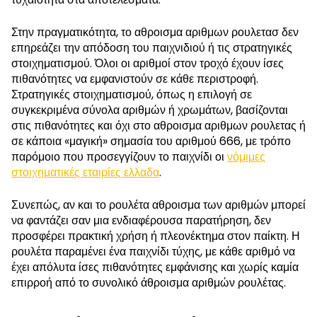
Στην πραγματικότητα, το αθροισμα αριθμων ρουλετασ δεν
επηρεάζει την απόδοση του παιχνιδιού ή τις στρατηγικές
στοιχηματισμού. Όλοι οι αριθμοί στον τροχό έχουν ίσες
πιθανότητες να εμφανιστούν σε κάθε περιστροφή.
Στρατηγικές στοιχηματισμού, όπως η επιλογή σε
συγκεκριμένα σύνολα αριθμών ή χρωμάτων, βασίζονται
στις πιθανότητες και όχι στο αθροισμα αριθμων ρουλετας ή
σε κάποια «μαγική» σημασία του αριθμού 666, με τρόπο
παρόμοιο που προσεγγίζουν το παιχνίδι οι
νόμιμες
στοιχηματικές εταιρίες ελλαδα
.
Συνεπώς, αν και το ρουλέτα αθροισμα των αριθμών μπορεί
να φαντάζει σαν μια ενδιαφέρουσα παρατήρηση, δεν
προσφέρει πρακτική χρήση ή πλεονέκτημα στον παίκτη. Η
ρουλέτα παραμένει ένα παιχνίδι τύχης, με κάθε αριθμό να
έχει απόλυτα ίσες πιθανότητες εμφάνισης και χωρίς καμία
επιρροή από το συνολικό άθροισμα αριθμών ρουλέτας.