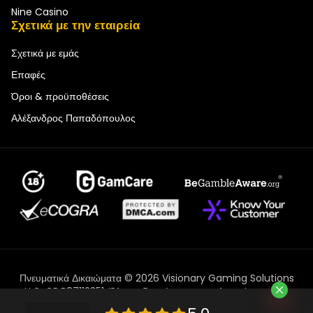
Nine Casino
Σχετικά με την εταιρεία
Σχετικά με εμάς
Επαφές
Όροι & προϋποθέσεις
Αλέξανδρος Παπαδόπουλος
Πνευματικά Δικαιώματα © 2026 Visionary Gaming Solutions
LLC, GR:B87112351. Όλα τα δικαιώματα επιφυλασσόμενα. Στο
livecasinosgreek.com, μια εταιρεία της Visionary Gaming