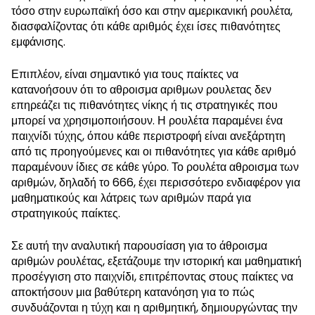
τόσο στην ευρωπαϊκή όσο και στην αμερικανική ρουλέτα,
διασφαλίζοντας ότι κάθε αριθμός έχει ίσες πιθανότητες
εμφάνισης.
Επιπλέον, είναι σημαντικό για τους παίκτες να
κατανοήσουν ότι το αθροισμα αριθμων ρουλετας δεν
επηρεάζει τις πιθανότητες νίκης ή τις στρατηγικές που
μπορεί να χρησιμοποιήσουν. Η ρουλέτα παραμένει ένα
παιχνίδι τύχης, όπου κάθε περιστροφή είναι ανεξάρτητη
από τις προηγούμενες και οι πιθανότητες για κάθε αριθμό
παραμένουν ίδιες σε κάθε γύρο. Το ρουλέτα αθροισμα των
αριθμών, δηλαδή το 666, έχει περισσότερο ενδιαφέρον για
μαθηματικούς και λάτρεις των αριθμών παρά για
στρατηγικούς παίκτες.
Σε αυτή την αναλυτική παρουσίαση για το άθροισμα
αριθμών ρουλέτας, εξετάζουμε την ιστορική και μαθηματική
προσέγγιση στο παιχνίδι, επιτρέποντας στους παίκτες να
αποκτήσουν μια βαθύτερη κατανόηση για το πώς
συνδυάζονται η τύχη και η αριθμητική, δημιουργώντας την