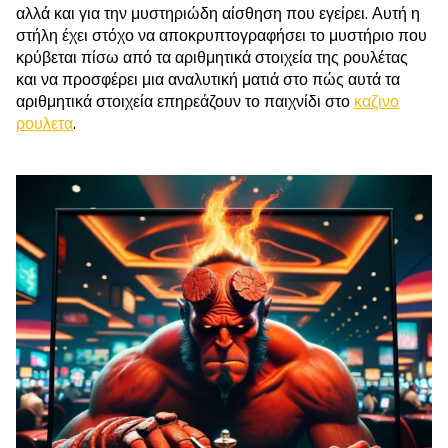
αλλά και για την μυστηριώδη αίσθηση που εγείρει. Αυτή η
στήλη έχει στόχο να αποκρυπτογραφήσει το μυστήριο που
κρύβεται πίσω από τα αριθμητικά στοιχεία της ρουλέτας
και να προσφέρει μια αναλυτική ματιά στο πώς αυτά τα
αριθμητικά στοιχεία επηρεάζουν το παιχνίδι στο
καζινο
ρουλετα
.