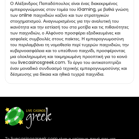
Ο Αλέξανδρος Παπαδόπουλος είναι ένας διακεκριμένος
εμπειρογνώμονας στον τομέα του iGaming, με βαθιά γνώση
των online παιχνιδιών καζίνο και των στρατηγικών
στοιχηματισμού. Αναγνωρισμένος για την αναλυτική του
ικανότητα και την εστίασή του στα μοτίβα και τις πιθανότητες
των παιχνιδιών, ο Αλφόνσο προσφέρει εξειδικευμένες και
ασφαλείς συμβουλές στους παίκτες. Η εμπειρογνωμοσύνη
του περιλαμβάνει τη νομοθεσία περί τυχερών παιχνιδιών, την
κυβερνοασφάλεια και το υπεύθυνο παιχνίδι, προσφέροντας
μια ολοκληρωμένη και τεκμηριωμένη προοπτική για το κοινό
του livecasinosgreek.com. Το έργο του αντικατοπτρίζει
έναν μοναδικό συνδυασμό τεχνικής εμπειρογνωμοσύνης και
δέσμευσης για δίκαια και ηθικά τυχερά παιχνίδια.
Το livecasinosgreek.com είναι η επίσημη πηγή σας για