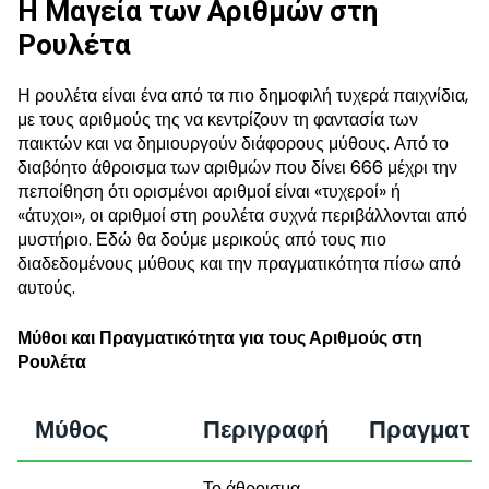
Η Μαγεία των Αριθμών στη
Ρουλέτα
Η ρουλέτα είναι ένα από τα πιο δημοφιλή τυχερά παιχνίδια,
με τους αριθμούς της να κεντρίζουν τη φαντασία των
παικτών και να δημιουργούν διάφορους μύθους. Από το
διαβόητο άθροισμα των αριθμών που δίνει 666 μέχρι την
πεποίθηση ότι ορισμένοι αριθμοί είναι «τυχεροί» ή
«άτυχοι», οι αριθμοί στη ρουλέτα συχνά περιβάλλονται από
μυστήριο. Εδώ θα δούμε μερικούς από τους πιο
διαδεδομένους μύθους και την πραγματικότητα πίσω από
αυτούς.
Μύθοι και Πραγματικότητα για τους Αριθμούς στη
Ρουλέτα
Μύθος
Περιγραφή
Πραγματικ
Το άθροισμα