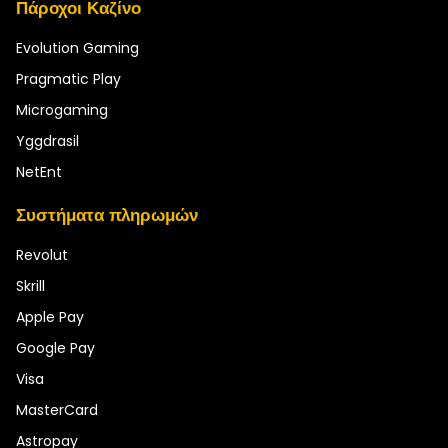
Πάροχοι Καζίνο
Evolution Gaming
Pragmatic Play
Microgaming
Yggdrasil
NetEnt
Συστήματα πληρωμών
Revolut
Skrill
Apple Pay
Google Pay
Visa
MasterCard
Astropay