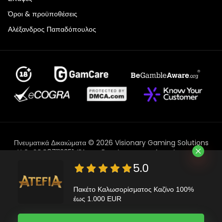
Όροι & προϋποθέσεις
Αλέξανδρος Παπαδόπουλος
Πνευματικά Δικαιώματα © 2026 Visionary Gaming Solutions
LLC, GR:B87112351. Όλα τα δικαιώματα επιφυλασσόμενα. Στο
livecasinosgreek.com, μια εταιρεία της Visionary Gaming
5.0
Solutions LLC, αφιερωνόμαστε στην παροχή αντικειμενικών
κριτικών και εξαντλητικών αναλύσεων των online καζίνο.
Προσπαθούμε να εξυπηρετούμε τα συμφέροντα των χρηστών μας
Πακέτο Καλωσορίσματος Καζίνο 100%
με αμεροληψία. Δεν είμαστε εταιρεία τυχερών παιχνιδιών ούτε
έως 1.000 EUR
προσφέρουμε απευθείας υπηρεσίες παιγνίου, γεγονός που μας
απαλλάσσει από προκαταλήψεις που οδηγούνται από κέρδη ή