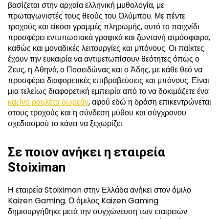
βασίζεται στην αρχαία ελληνική μυθολογία, με
πρωταγωνιστές τους θεούς του Ολύμπου. Με πέντε
τροχούς και είκοσι γραμμές πληρωμής, αυτό το παιχνίδι
προσφέρει εντυπωσιακά γραφικά και ζωντανή ατμόσφαιρα,
καθώς και μοναδικές λειτουργίες και μπόνους. Οι παίκτες
έχουν την ευκαιρία να αντιμετωπίσουν θεότητες όπως ο
Ζευς, η Αθηνά, ο Ποσειδώνας και ο Άδης, με κάθε θεό να
προσφέρει διαφορετικές επιβραβεύσεις και μπόνους. Είναι
μια τελείως διαφορετική εμπειρία από το να δοκιμάζετε ένα
καζίνο ρουλέτα δωρεάν
, αφού εδώ η δράση επικεντρώνεται
στους τροχούς και η σύνδεση μύθου και σύγχρονου
σχεδιασμού το κάνει να ξεχωρίζει.
Σε ποιον ανήκει η εταιρεία
Stoiximan
Η εταιρεία Stoiximan στην Ελλάδα ανήκει στον όμιλο
Kaizen Gaming. Ο όμιλος Kaizen Gaming
δημιουργήθηκε μετά την συγχώνευση των εταιρειών