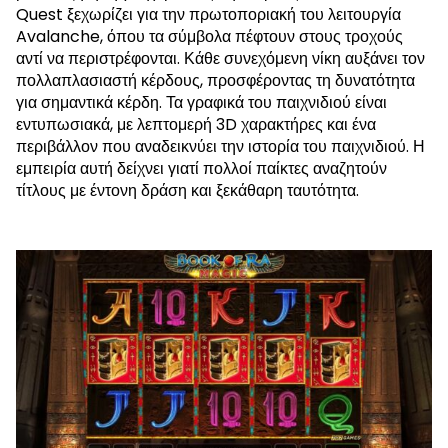
Quest ξεχωρίζει για την πρωτοποριακή του λειτουργία
Avalanche, όπου τα σύμβολα πέφτουν στους τροχούς
αντί να περιστρέφονται. Κάθε συνεχόμενη νίκη αυξάνει τον
πολλαπλασιαστή κέρδους, προσφέροντας τη δυνατότητα
για σημαντικά κέρδη. Τα γραφικά του παιχνιδιού είναι
εντυπωσιακά, με λεπτομερή 3D χαρακτήρες και ένα
περιβάλλον που αναδεικνύει την ιστορία του παιχνιδιού. Η
εμπειρία αυτή δείχνει γιατί πολλοί παίκτες αναζητούν
τίτλους με έντονη δράση και ξεκάθαρη ταυτότητα.