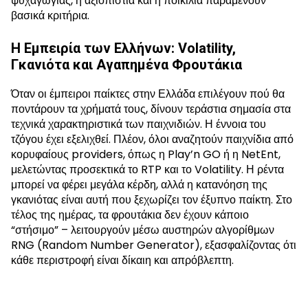
ψυχαγωγίας, η αξιοπιστία και η ποικιλία παραμένουν
βασικά κριτήρια.
Η Εμπειρία των Ελλήνων: Volatility,
Γκανιότα και Αγαπημένα Φρουτάκια
Όταν οι έμπειροι παίκτες στην Ελλάδα επιλέγουν πού θα
ποντάρουν τα χρήματά τους, δίνουν τεράστια σημασία στα
τεχνικά χαρακτηριστικά των παιχνιδιών. Η έννοια του
τζόγου έχει εξελιχθεί. Πλέον, όλοι αναζητούν παιχνίδια από
κορυφαίους providers, όπως η Play’n GO ή η NetEnt,
μελετώντας προσεκτικά το RTP και το Volatility. Η ρέντα
μπορεί να φέρει μεγάλα κέρδη, αλλά η κατανόηση της
γκανιότας είναι αυτή που ξεχωρίζει τον έξυπνο παίκτη. Στο
τέλος της ημέρας, τα φρουτάκια δεν έχουν κάποιο
“στήσιμο” – λειτουργούν μέσω αυστηρών αλγορίθμων
RNG (Random Number Generator), εξασφαλίζοντας ότι
κάθε περιστροφή είναι δίκαιη και απρόβλεπτη.