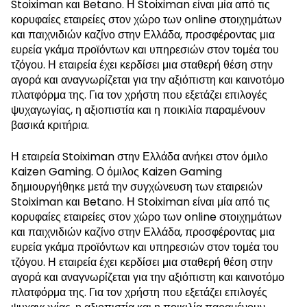
Stoiximan και Betano. Η Stoiximan είναι μία από τις
κορυφαίες εταιρείες στον χώρο των online στοιχημάτων
και παιχνιδιών καζίνο στην Ελλάδα, προσφέροντας μια
ευρεία γκάμα προϊόντων και υπηρεσιών στον τομέα του
τζόγου. Η εταιρεία έχει κερδίσει μια σταθερή θέση στην
αγορά και αναγνωρίζεται για την αξιόπιστη και καινοτόμο
πλατφόρμα της. Για τον χρήστη που εξετάζει επιλογές
ψυχαγωγίας, η αξιοπιστία και η ποικιλία παραμένουν
βασικά κριτήρια.
Η εταιρεία Stoiximan στην Ελλάδα ανήκει στον όμιλο
Kaizen Gaming. Ο όμιλος Kaizen Gaming
δημιουργήθηκε μετά την συγχώνευση των εταιρειών
Stoiximan και Betano. Η Stoiximan είναι μία από τις
κορυφαίες εταιρείες στον χώρο των online στοιχημάτων
και παιχνιδιών καζίνο στην Ελλάδα, προσφέροντας μια
ευρεία γκάμα προϊόντων και υπηρεσιών στον τομέα του
τζόγου. Η εταιρεία έχει κερδίσει μια σταθερή θέση στην
αγορά και αναγνωρίζεται για την αξιόπιστη και καινοτόμο
πλατφόρμα της. Για τον χρήστη που εξετάζει επιλογές