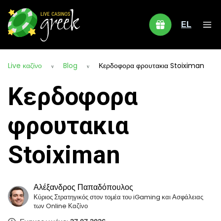
EL
Live καζίνο
Blog
Κερδοφορα φρουτακια Stoiximan
Κερδοφορα
φρουτακια
Stoiximan
Αλέξανδρος Παπαδόπουλος
Κύριος Στρατηγικός στον τομέα του iGaming και Ασφάλειας
των Online Καζίνο