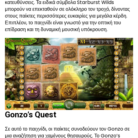
κατευθύνσεις. Τα ειδικά σύμβολα Starburst Wilds
μπορούν να επεκταθούν σε ολόκληρο τον τροχό, δίνοντας
στους παίκτες περισσότερες ευκαιρίες για μεγάλα κέρδη.
Επιπλέον, το παιχνίδι είναι γνωστό για την οπτική του
επίδραση και τη δυναμική μουσική υπόκρουση.
Gonzo’s Quest
Σε αυτό το παιχνίδι, οι παίκτες συνοδεύουν τον Gonzo σε
μια αναζήτηση για χαμένους θησαυρούς. Το Gonzo’s