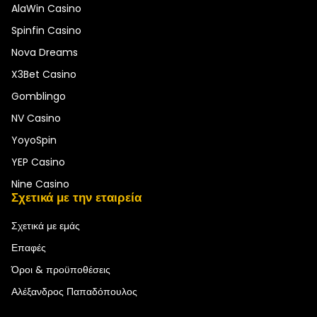
AlaWin Casino
Spinfin Casino
Nova Dreams
X3Bet Casino
Gomblingo
NV Casino
YoyoSpin
YEP Casino
Nine Casino
Σχετικά με την εταιρεία
Σχετικά με εμάς
Επαφές
Όροι & προϋποθέσεις
Αλέξανδρος Παπαδόπουλος