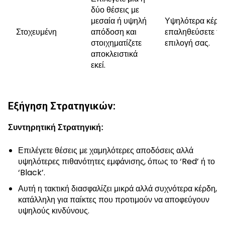
δύο θέσεις με
μεσαία ή υψηλή
Υψηλότερα κέρδ
Στοχευμένη
απόδοση και
επαληθεύσετε τη
στοιχηματίζετε
επιλογή σας.
αποκλειστικά
εκεί.
Εξήγηση Στρατηγικών:
Συντηρητική Στρατηγική:
Επιλέγετε θέσεις με χαμηλότερες αποδόσεις αλλά
υψηλότερες πιθανότητες εμφάνισης, όπως το ‘Red’ ή το
‘Black’.
Αυτή η τακτική διασφαλίζει μικρά αλλά συχνότερα κέρδη,
κατάλληλη για παίκτες που προτιμούν να αποφεύγουν
υψηλούς κινδύνους.