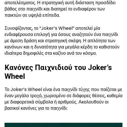
αποτελέσματος. Η στρατηγική αυτή διάσταση προσδίδει
βάθος στο παιχνίδι και διατηρεί το ενδιαφέρον των
παικτών σε υψηλά επίπεδα.
Συνοψίζοντας, το “Joker’s Wheel” αποτελεί μία
ενδιαφέρουσα επιλογή για όσους αναζητούν ένα παιχνίδι
με άμεση δράση και στρατηγική σκέψη. Η απλότητα των
κανόνων και η δυνατότητα για μεγάλα κέρδη το καθιστούν
ιδιαίτερα δημοφιλές στα καζίνο ανά τον κόσμο.
Κανόνες Παιχνιδιού του Joker’s
Wheel
Το Joker’s Wheel είναι ένα παιχνίδι τύχης που παίζεται με
έναν μεγάλο τροχό, χωρισμένο σε διάφορες θέσεις, καθεμία
με διαφορετικά σύμβολα ή αριθμούς. Ακολουθούν οι
βασικοί κανόνες για το παιχνίδι: