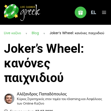
EL
Live καζίνο
Blog
Joker’s Wheel: κανόνες παιχνιδιού
Joker’s Wheel:
κανόνες
παιχνιδιού
Αλέξανδρος Παπαδόπουλος
Κύριος Στρατηγικός στον τομέα του iGaming και Ασφάλειας
των Online Καζίνο