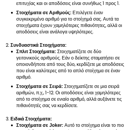
επιτυχίας και οι αποδόσεις είναι συνήθως 1 προς 1.
Επιλέγετε έναν
Στοιχήματα σε Αριθμούς:
συγκεκριμένο αριθμό για το στοίχημά σας. Αυτά τα
στοιχήματα έχουν χαμηλότερες πιθανότητες, αλλά οι
αποδόσεις είναι ανάλογα υψηλότερες.
Συνδυαστικά Στοιχήματα:
Στοιχηματίζετε σε δύο
Σπλιτ Στοιχήματα:
γειτονικούς αριθμούς. Εάν ο δείκτης σταματήσει σε
οποιονδήποτε από τους δύο, κερδίζετε με αποδόσεις
που είναι καλύτερες από το απλό στοίχημα σε έναν
αριθμό.
Στοιχηματίζετε σε μια σειρά
Στοιχήματα σε Σειρά:
αριθμών, π.χ., 1-12. Οι αποδόσεις είναι χαμηλότερες
από το στοίχημα σε ενιαίο αριθμό, αλλά αυξάνετε τις
πιθανότητές σας να κερδίσετε.
Ειδικά Στοιχήματα:
Αυτό το στοίχημα είναι το πιο
Στοιχήματα σε Joker: