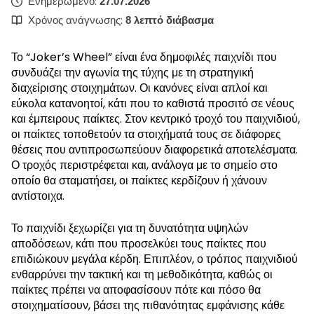
Ενημερωμένο:
27.07.2026
Χρόνος ανάγνωσης:
8
λεπτό διάβασμα
Το “Joker’s Wheel” είναι ένα δημοφιλές παιχνίδι που
συνδυάζει την αγωνία της τύχης με τη στρατηγική
διαχείρισης στοιχημάτων. Οι κανόνες είναι απλοί και
εύκολα κατανοητοί, κάτι που το καθιστά προσιτό σε νέους
και έμπειρους παίκτες. Στον κεντρικό τροχό του παιχνιδιού,
οι παίκτες τοποθετούν τα στοιχήματά τους σε διάφορες
θέσεις που αντιπροσωπεύουν διαφορετικά αποτελέσματα.
Ο τροχός περιστρέφεται και, ανάλογα με το σημείο στο
οποίο θα σταματήσει, οι παίκτες κερδίζουν ή χάνουν
αντίστοιχα.
Το παιχνίδι ξεχωρίζει για τη δυνατότητα υψηλών
αποδόσεων, κάτι που προσελκύει τους παίκτες που
επιδιώκουν μεγάλα κέρδη. Επιπλέον, ο τρόπος παιχνιδιού
ενθαρρύνει την τακτική και τη μεθοδικότητα, καθώς οι
παίκτες πρέπει να αποφασίσουν πότε και πόσο θα
στοιχηματίσουν, βάσει της πιθανότητας εμφάνισης κάθε