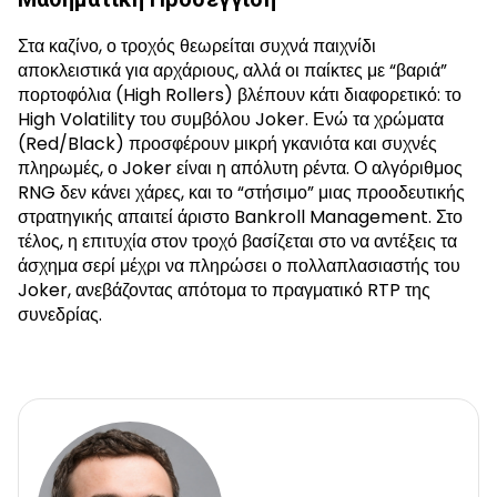
Στα καζίνο, ο τροχός θεωρείται συχνά παιχνίδι
αποκλειστικά για αρχάριους, αλλά οι παίκτες με “βαριά”
πορτοφόλια (High Rollers) βλέπουν κάτι διαφορετικό: το
High Volatility του συμβόλου Joker. Ενώ τα χρώματα
(Red/Black) προσφέρουν μικρή γκανιότα και συχνές
πληρωμές, ο Joker είναι η απόλυτη ρέντα. Ο αλγόριθμος
RNG δεν κάνει χάρες, και το “στήσιμο” μιας προοδευτικής
στρατηγικής απαιτεί άριστο Bankroll Management. Στο
τέλος, η επιτυχία στον τροχό βασίζεται στο να αντέξεις τα
άσχημα σερί μέχρι να πληρώσει ο πολλαπλασιαστής του
Joker, ανεβάζοντας απότομα το πραγματικό RTP της
συνεδρίας.