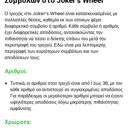
Συμβόλων στο Joker’s Wheel
Ο τροχός στο Joker’s Wheel είναι κατασκευασμένος με
πολλαπλές θέσεις, καθεμία εκ των οποίων φέρει
διαφορετικό σύμβολο ή αριθμό. Κάθε σύμβολο ή αριθμός
έχει διαφορετικές αποδόσεις, αντανακλώντας την
πιθανότητα να πέσει ο δείκτης επάνω του μετά την
περιστροφή του τροχού. Εδώ είναι μια λεπτομερής
περιγραφή των κυριότερων συμβόλων και των
αποδόσεων τους:
Αριθμοί:
Τυπικά, οι αριθμοί στον τροχό είναι από 1 έως 36, με τον
κάθε αριθμό να αντιστοιχεί σε συγκεκριμένες αποδόσεις.
Για παράδειγμα, οι μεγαλύτεροι αριθμοί μπορεί να έχουν
υψηλότερες αποδόσεις λόγω μικρότερης πιθανότητας
εμφάνισης
Χρώματα: