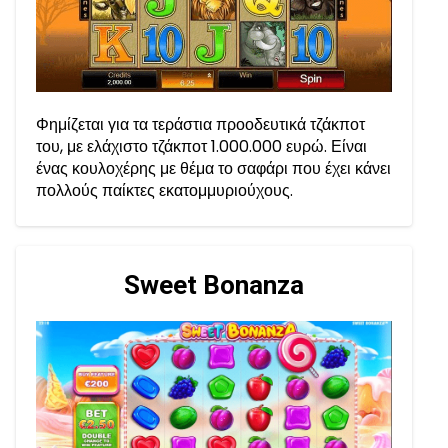
Φημίζεται για τα τεράστια προοδευτικά τζάκποτ
του, με ελάχιστο τζάκποτ 1.000.000 ευρώ. Είναι
ένας κουλοχέρης με θέμα το σαφάρι που έχει κάνει
πολλούς παίκτες εκατομμυριούχους.
Sweet Bonanza