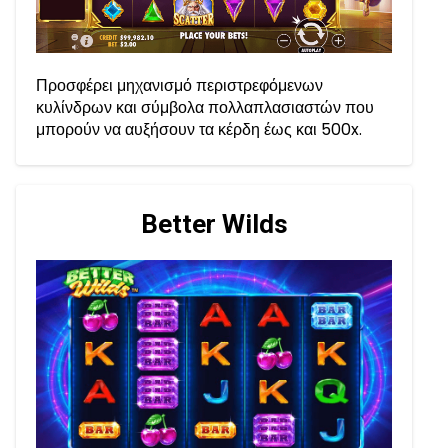
Προσφέρει μηχανισμό περιστρεφόμενων
κυλίνδρων και σύμβολα πολλαπλασιαστών που
μπορούν να αυξήσουν τα κέρδη έως και 500x.
Better Wilds