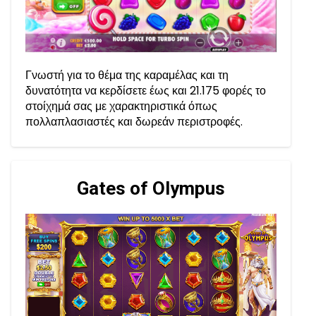
Γνωστή για το θέμα της καραμέλας και τη
δυνατότητα να κερδίσετε έως και 21.175 φορές το
στοίχημά σας με χαρακτηριστικά όπως
πολλαπλασιαστές και δωρεάν περιστροφές.
Gates of Olympus