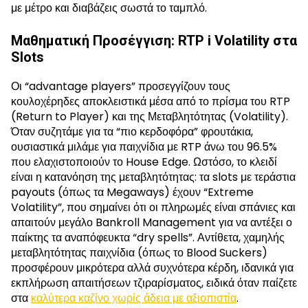
με μέτρο και διαβάζεις σωστά το ταμπλό.
Μαθηματική Προσέγγιση: RTP і Volatility στα
Slots
Οι “advantage players” προσεγγίζουν τους
κουλοχέρηδες αποκλειστικά μέσα από το πρίσμα του RTP
(Return to Player) και της Μεταβλητότητας (Volatility).
Όταν συζητάμε για τα “πιο κερδοφόρα” φρουτάκια,
ουσιαστικά μιλάμε για παιχνίδια με RTP άνω του 96.5%
που ελαχιστοποιούν το House Edge. Ωστόσο, το κλειδί
είναι η κατανόηση της μεταβλητότητας: τα slots με τεράστια
payouts (όπως τα Megaways) έχουν “Extreme
Volatility”, που σημαίνει ότι οι πληρωμές είναι σπάνιες και
απαιτούν μεγάλο Bankroll Management για να αντέξει ο
παίκτης τα αναπόφευκτα “dry spells”. Αντίθετα, χαμηλής
μεταβλητότητας παιχνίδια (όπως το Blood Suckers)
προσφέρουν μικρότερα αλλά συχνότερα κέρδη, ιδανικά για
εκπλήρωση απαιτήσεων τζιραρίσματος, ειδικά όταν παίζετε
στα
καλύτερα καζίνο χωρίς άδεια με αξιοπιστία
.