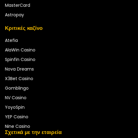
MasterCard
Astropay
Κριτικές καζίνο
Atefia
AlaWin Casino
Spinfin Casino
Nova Dreams
X3Bet Casino
Gomblingo
NV Casino
YoyoSpin
YEP Casino
Nine Casino
Σχετικά με την εταιρεία