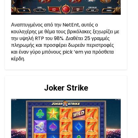
Αναπτυγμένος από την NetEnt, αυτός ο
κουλοχέρης με θέμα τους βρικόλακες ξεχωρίζει με
την υψηλή RTP του 98%. Διαθέτει 25 γραμμές
πληρωμής και προσφέρει δωρεάν περιστροφές
και έναν γύρο μπόνους pick ’em για πρόσθετα
κέρδη.
Joker Strike