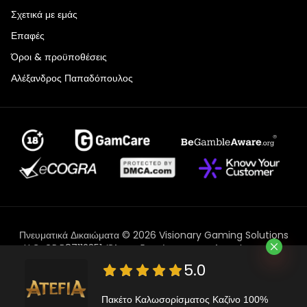
Σχετικά με εμάς
Επαφές
Όροι & προϋποθέσεις
Αλέξανδρος Παπαδόπουλος
Πνευματικά Δικαιώματα © 2026 Visionary Gaming Solutions
LLC, GR:B87112351. Όλα τα δικαιώματα επιφυλασσόμενα. Στο
livecasinosgreek.com, μια εταιρεία της Visionary Gaming
5.0
Solutions LLC, αφιερωνόμαστε στην παροχή αντικειμενικών
κριτικών και εξαντλητικών αναλύσεων των online καζίνο.
Προσπαθούμε να εξυπηρετούμε τα συμφέροντα των χρηστών μας
Πακέτο Καλωσορίσματος Καζίνο 100%