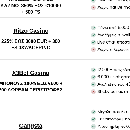
Ελληνικά στο περ
ΚΑΖΊΝΟ: 350% ΈΩΣ €10000
Χωρίς native mo
+ 500 FS
Πάνω από 6.000 
Ritzo Casino
Αναλήψεις e-wal
225% ΈΩΣ 3000 EUR + 300
Live chat υποστ
FS 0XWAGERING
Χωρίς τηλεφωνικ
12.000+ παιχνίδι
X3Bet Casino
6.000+ slot ga
ΜΠΌΝΟΥΣ 100% ΈΩΣ €600 +
Αναλήψεις έως 4
200 ΔΩΡΕΆΝ ΠΕΡΙΣΤΡΟΦΈΣ
Sticky bonus στ
Μεγάλη ποικιλία 
Γενναιόδωρα μπ
Gangsta
Υποστήριξη πολ