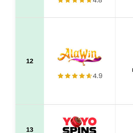
4.8
12
4.9
13