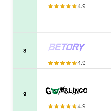
4.9
8
4.9
9
4.9