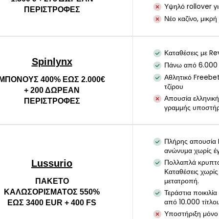
Υψηλό rollover γ
ΠΕΡΙΣΤΡΟΦΈΣ
Νέο καζίνο, μικρή
Καταθέσεις με Re
Spinlynx
Πάνω από 6.000 
Αθλητικό Freebet
ΜΠΌΝΟΥΣ 400% ΈΩΣ 2.000€
τζίρου
+ 200 ΔΩΡΕΆΝ
Απουσία ελληνική
ΠΕΡΙΣΤΡΟΦΈΣ
γραμμής υποστήρ
Πλήρης απουσία 
ανώνυμα χωρίς έ
Πολλαπλά κρυπτ
Lussurio
Καταθέσεις χωρίς
μετατροπή.
ΠΑΚΈΤΟ
ΚΑΛΩΣΟΡΊΣΜΑΤΟΣ 550%
Τεράστια ποικιλία
από 10.000 τίτλοι
ΈΩΣ 3400 EUR + 400 FS
Υποστήριξη μόνο 