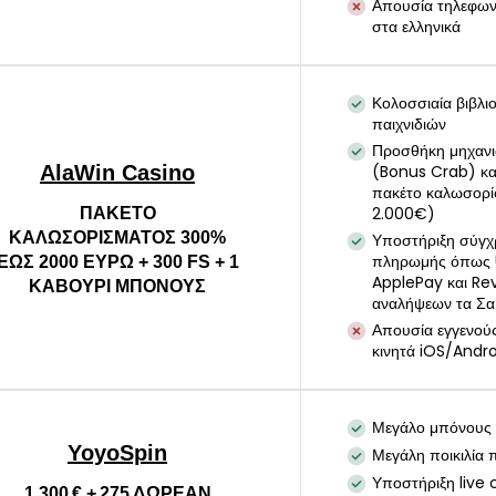
Απουσία τηλεφων
στα ελληνικά
Κολοσσιαία βιβλι
παιχνιδιών
Προσθήκη μηχαν
AlaWin Casino
(Bonus Crab) και
πακέτο καλωσορ
2.000€)
ΠΑΚΈΤΟ
ΚΑΛΩΣΟΡΊΣΜΑΤΟΣ 300%
Υποστήριξη σύγ
πληρωμής όπως 
ΈΩΣ 2000 ΕΥΡΏ + 300 FS + 1
ApplePay και Rev
ΚΑΒΟΎΡΙ ΜΠΌΝΟΥΣ
αναλήψεων τα Σα
Απουσία εγγενούς
κινητά iOS/Andro
Μεγάλο μπόνους
YoyoSpin
Μεγάλη ποικιλία 
Υποστήριξη live 
1.300 € + 275 ΔΩΡΕΆΝ