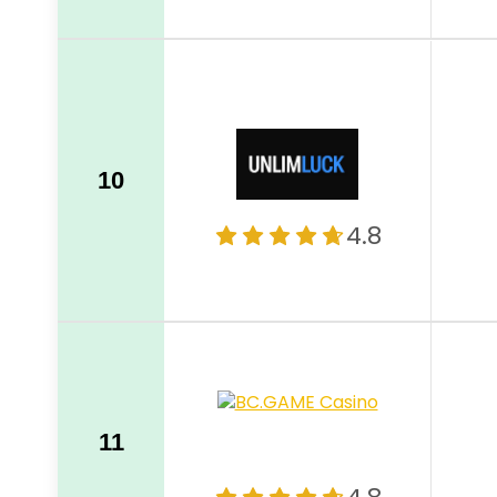
10
4.8
11