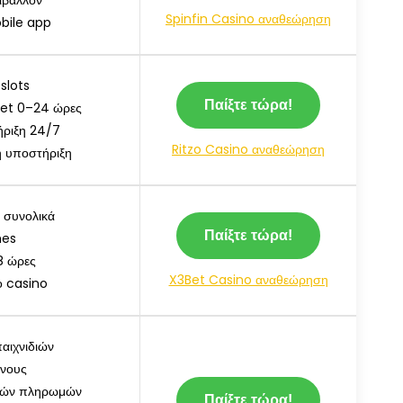
ιβάλλον
Spinfin Casino αναθεώρηση
bile app
slots
Παίξτε τώρα!
let 0–24 ώρες
ήριξη 24/7
Ritzo Casino αναθεώρηση
ή υποστήριξη
α συνολικά
Παίξτε τώρα!
mes
8 ώρες
X3Bet Casino αναθεώρηση
ο casino
παιχνιδιών
όνους
λών πληρωμών
Παίξτε τώρα!